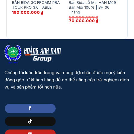
BÀN BIDA 3C FROMM PBA
Bàn Bida Lỗ Min HAN M09 |
BÀN
TOUR PRO 3.0 TABLE
Bàn Mới 100% | BH 36
ATH
Tháng
190.000.000
₫
48.
80.000.000
₫
Giá
Giá
70.000.000
₫
gốc
hiện
là:
tại
80.000.000 ₫.
là:
70.000.000 ₫.
Chúng tôi luôn trân trọng và mong đợi nhận được mọi ý kiến
đóng góp từ khách hàng để có thể nâng cấp trải nghiệm dịch
vụ và sản phẩm tốt hơn nữa.