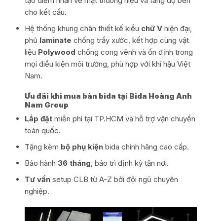
tạo điểm nhấn về mặt thương hiệu và tăng độ bền
cho kết cấu.
Hệ thống khung chân thiết kế kiểu
chữ V
hiện đại,
phủ
laminate
chống trầy xước, kết hợp cùng vật
liệu
Polywood
chống cong vênh và ổn định trong
mọi điều kiện môi trường, phù hợp với khí hậu Việt
Nam.
Ưu đãi khi mua bàn bida tại Bida Hoàng Anh
Nam Group
Lắp đặt
miễn phí tại TP.HCM và hỗ trợ vận chuyển
toàn quốc.
Tặng kèm
bộ phụ kiện
bida chính hãng cao cấp.
Bảo hành
36 tháng
, bảo trì định kỳ tận nơi.
Tư vấn
setup CLB từ A-Z bởi đội ngũ chuyên
nghiệp.