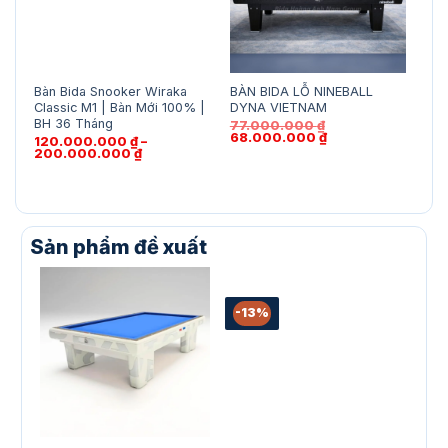
Bàn Bida Snooker Wiraka
BÀN BIDA LỖ NINEBALL
BÀN
Classic M1 | Bàn Mới 100% |
DYNA VIETNAM
81
BH 36 Tháng
77.000.000
₫
Giá
Giá
68.000.000
₫
120.000.000
₫
–
gốc
hiện
Khoảng
200.000.000
₫
là:
tại
giá:
77.000.000 ₫.
là:
từ
68.000.000 ₫.
120.000.000 ₫
đến
200.000.000 ₫
Sản phẩm đề xuất
-13%