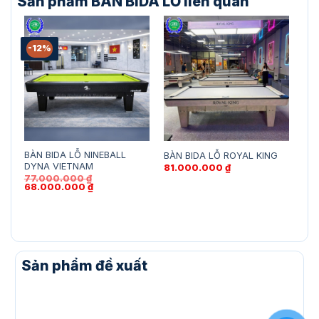
Sản phẩm BÀN BIDA LỖ liên quan
-12%
BÀN BIDA LỖ NINEBALL
BÀ
BÀN BIDA LỖ ROYAL KING
DYNA VIETNAM
AR
81.000.000
₫
77.000.000
₫
14
Giá
Giá
68.000.000
₫
gốc
hiện
là:
tại
77.000.000 ₫.
là:
68.000.000 ₫.
Sản phẩm đề xuất