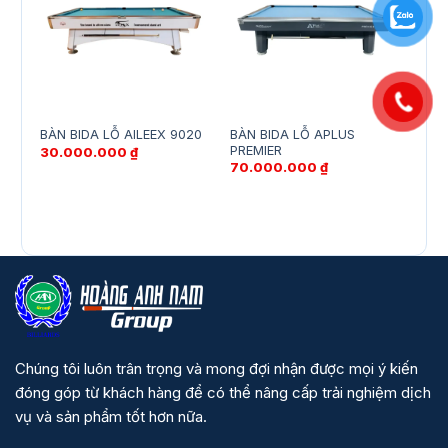
BÀN BIDA LỖ APLUS
BÀN
BÀN BIDA LỖ AILEEX 9020
PREMIER
ATH
30.000.000
₫
70.000.000
₫
48.
Chúng tôi luôn trân trọng và mong đợi nhận được mọi ý kiến
đóng góp từ khách hàng để có thể nâng cấp trải nghiệm dịch
vụ và sản phẩm tốt hơn nữa.