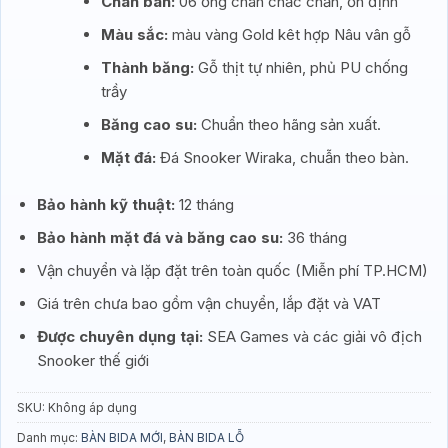
Chân bàn:
06 ống chân chắc chắn, ổn định
Màu sắc:
màu vàng Gold kêt hợp Nâu vân gỗ
Thành băng:
Gỗ thịt tự nhiên, phủ PU chống
trầy
Băng cao su:
Chuẩn theo hãng sản xuất.
Mặt đá:
Đá Snooker Wiraka, chuẫn theo bàn.
Bảo hành kỹ thuật:
12 tháng
Bảo hành mặt đá và băng cao su:
36 tháng
Vận chuyển và lặp đặt trên toàn quốc (Miễn phí TP.HCM)
Giá trên chưa bao gồm vận chuyển, lắp đặt và VAT
Được chuyên dụng tại:
SEA Games và các giải vô địch
Snooker thế giới
SKU:
Không áp dụng
Danh mục:
BÀN BIDA MỚI
,
BÀN BIDA LỖ