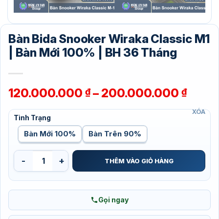
Bàn Bida Snooker Wiraka Classic M1
| Bàn Mới 100% | BH 36 Tháng
Khoả
120.000.000
–
200.000.000
₫
₫
giá:
XÓA
từ
Tình Trạng
120.0
Bàn Mới 100%
Bàn Trên 90%
đến
200.
Bàn Bida Snooker Wiraka Classic M1 | Bàn Mới 100% | BH 36
THÊM VÀO GIỎ HÀNG
Gọi ngay