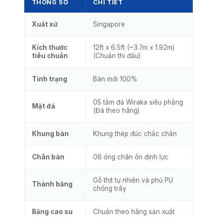
THÔNG SỐ
CHI TIẾT
Xuất xứ
Singapore
Kích thước
12ft x 6.5ft (~3.7m x 1.92m)
tiêu chuẩn
(Chuẩn thi đấu)
Tình trạng
Bàn mới 100%
05 tấm đá Wiraka siêu phẳng
Mặt đá
(Đá theo hãng)
Khung bàn
Khung thép đúc chắc chắn
Chân bàn
06 ống chân ổn định lực
Gỗ thịt tự nhiên và phủ PU
Thành băng
chống trầy
Băng cao su
Chuẩn theo hãng sản xuất