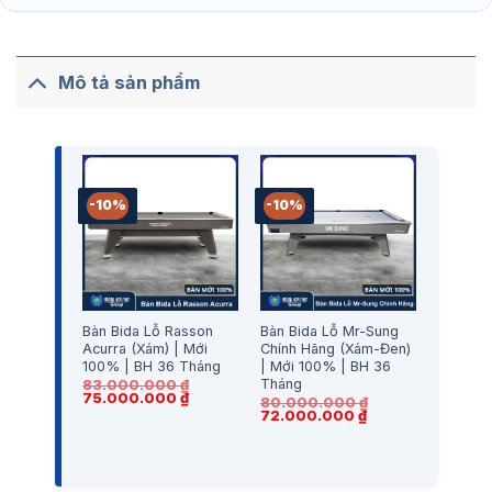
Mô tả sản phẩm
-10%
-10%
Bàn Bida Lỗ Rasson
Bàn Bida Lỗ Mr-Sung
Acurra (Xám) | Mới
Chính Hãng (Xám-Đen)
100% | BH 36 Tháng
| Mới 100% | BH 36
Tháng
83.000.000
₫
Giá
Giá
75.000.000
₫
80.000.000
₫
gốc
hiện
Giá
Giá
72.000.000
₫
là:
tại
gốc
hiện
83.000.000 ₫.
là:
là:
tại
75.000.000 ₫.
80.000.000 ₫.
là:
72.000.000 ₫.