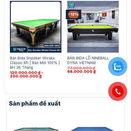
-12%
Bàn Bida Snooker Wiraka
BÀN BIDA LỖ NINEBALL
BÀN
Classic M1 | Bàn Mới 100% |
DYNA VIETNAM
81
BH 36 Tháng
77.000.000
₫
Giá
Giá
68.000.000
₫
120.000.000
₫
–
gốc
hiện
Khoảng
200.000.000
₫
là:
tại
giá:
77.000.000 ₫.
là:
từ
68.000.000 ₫.
120.000.000 ₫
đến
200.000.000 ₫
Sản phẩm đề xuất