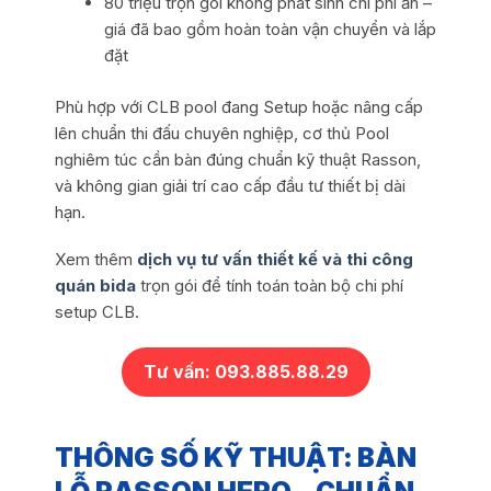
80 triệu trọn gói không phát sinh chi phí ẩn –
giá đã bao gồm hoàn toàn vận chuyển và lắp
đặt
Phù hợp với CLB pool đang Setup hoặc nâng cấp
lên chuẩn thi đấu chuyên nghiệp, cơ thủ Pool
nghiêm túc cần bàn đúng chuẩn kỹ thuật Rasson,
và không gian giải trí cao cấp đầu tư thiết bị dài
hạn.
Xem thêm
dịch vụ tư vấn thiết kế và thi công
quán bida
trọn gói để tính toán toàn bộ chi phí
setup CLB.
Tư vấn: 093.885.88.29
THÔNG SỐ KỸ THUẬT: BÀN