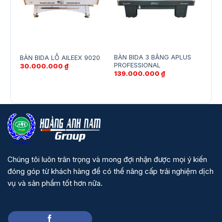
BÀN BIDA 3 BĂNG APLUS
Bàn 
BÀN BIDA LỖ AILEEX 9020
PROFESSIONAL
100%
30.000.000
₫
139.000.000
₫
29.
Chúng tôi luôn trân trọng và mong đợi nhận được mọi ý kiến
đóng góp từ khách hàng để có thể nâng cấp trải nghiệm dịch
vụ và sản phẩm tốt hơn nữa.