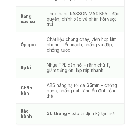
Theo hãng RASSON MAX K55 – độc
Băng
quyền, chính xác và phản hồi vượt
cao su
trội
Chất liệu chống cháy, viền hợp kim
Ốp góc
nhôm – liền mạch, chống va đập,
chống xước
Nhựa TPE đàn hồi – rãnh chữ T,
Rọ bi
giảm tiếng ồn, lắp ráp nhanh
ABS nâng hạ tối đa
65mm
– chống
Chân
nước, chống nứt, tăng ổn định tổng
bàn
thể
Bảo
36 tháng
– bảo trì định kỳ tận nơi
hành