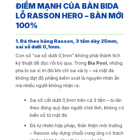
ĐIỂM MẠNH CỦA BÀN BIDA
LỖ RASSON HERO – BÀN MỚI
100%
1. Đá theo hãng Rasson, 3 tấm dày 25mm,
sai số dưới 0,1mm.
Con số “sai số dưới 0,1mm” không phải thành tích
kỹ thuật để đọc rồi bỏ qua. Trong
Bia Pool
, những
pha bi sai vị trí đôi khi chỉ sai vài ly – và mặt đá
không đạt độ phẳng kiểm soát là nguyên nhân ẩn
mà nhiều người không nhận ra:
Sai số cắt dưới 0,1mm trên cả 3 tấm – bi lăn
theo đúng quỹ đạo người chơi tính, không có
biến số từ mặt đá
Đá tự nhiên hợp pháp, thân thiện môi trường
– Rasson xây dựng chuỗi cung ứng có trách