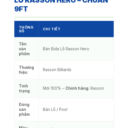
LỖ RASSON HERO – CHUẨN
9FT
THÔNG
CHI TIẾT
SỐ
Tên
sản
Bàn Bida Lỗ Rasson Hero
phẩm
Thương
Rasson Billiards
hiệu
Tình
Mới 100% –
Chính hãng:
Rasson
trạng
Dòng
sản
Bàn Lỗ / Pool
phẩm
Màu