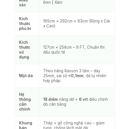
Đen | Xám
sắc
Kích
165cm × 292cm × 83cm (Rộng x Dài
thước
x Cao)
phủ bì
Kích
thước
127cm × 254cm – 9 FT, Chuẩn thi
sử
đấu quốc tế
dụng
Theo hãng Rasson 3 tấm – dày
Mặt đá
25mm, sai số
<0,1mm
, đá tự nhiên
hợp pháp
Hệ
thống
18 điểm
nâng đỡ +
6 vít
điều chỉnh
cân
độ cân bằng
chỉnh
Khung
Thép + gỗ công nghệ cao – giảm
bàn
rung, chống lệch mặt đá