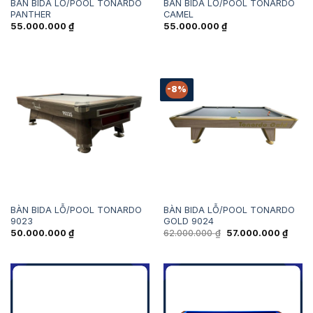
BÀN BIDA LỖ/POOL TONARDO
BÀN BIDA LỖ/POOL TONARDO
PANTHER
CAMEL
55.000.000
₫
55.000.000
₫
-8%
BÀN BIDA LỖ/POOL TONARDO
BÀN BIDA LỖ/POOL TONARDO
9023
GOLD 9024
Giá
Giá
50.000.000
₫
62.000.000
₫
57.000.000
₫
gốc
hiện
là:
tại
62.000.000 ₫.
là:
57.00