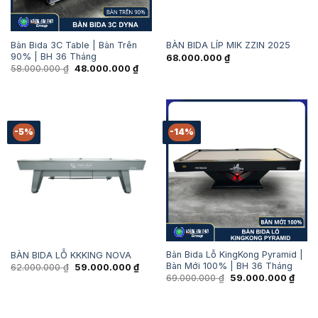
Bàn Bida 3C Table | Bàn Trên
BÀN BIDA LÍP MIK ZZIN 2025
90% | BH 36 Tháng
68.000.000
₫
Giá
Giá
58.000.000
₫
48.000.000
₫
gốc
hiện
là:
tại
58.000.000 ₫.
là:
48.000.000 ₫.
-5%
-14%
Bàn Bida Lỗ KingKong Pyramid |
BÀN BIDA LỖ KKKING NOVA
Bàn Mới 100% | BH 36 Tháng
Giá
Giá
62.000.000
₫
59.000.000
₫
gốc
hiện
Giá
Giá
69.000.000
₫
59.000.000
₫
là:
tại
gốc
hiện
62.000.000 ₫.
là:
là:
tại
59.000.000 ₫.
69.000.000 ₫.
là:
59.00