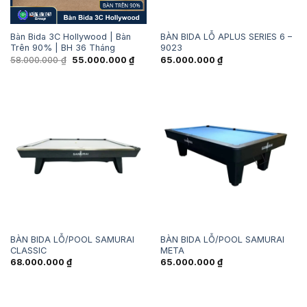
Bàn Bida 3C Hollywood | Bàn
BÀN BIDA LỖ APLUS SERIES 6 –
Trên 90% | BH 36 Tháng
9023
Giá
Giá
58.000.000
₫
55.000.000
₫
65.000.000
₫
gốc
hiện
là:
tại
58.000.000 ₫.
là:
55.000.000 ₫.
BÀN BIDA LỖ/POOL SAMURAI
BÀN BIDA LỖ/POOL SAMURAI
CLASSIC
META
68.000.000
₫
65.000.000
₫