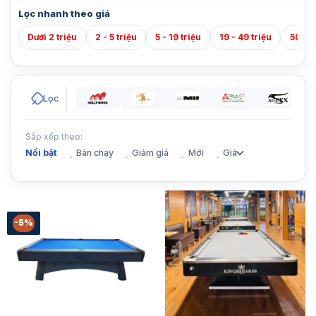
Lọc nhanh theo giá
Dưới 2 triệu
2 - 5 triệu
5 - 19 triệu
19 - 49 triệu
50 - 7
Lọc
Sắp xếp theo:
Nổi bật
Bán chạy
Giảm giá
Mới
Giá
-5%