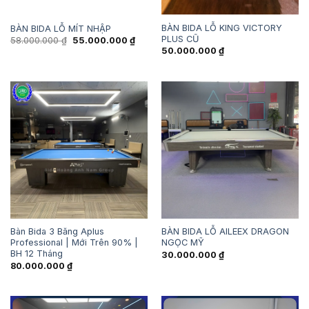
BÀN BIDA LỖ KING VICTORY
BÀN BIDA LỖ MÍT NHẬP
PLUS CŨ
Giá
Giá
58.000.000
₫
55.000.000
₫
gốc
hiện
50.000.000
₫
là:
tại
58.000.000 ₫.
là:
55.000.000 ₫.
Bàn Bida 3 Băng Aplus
BÀN BIDA LỖ AILEEX DRAGON
Professional | Mới Trên 90% |
NGỌC MỸ
BH 12 Tháng
30.000.000
₫
80.000.000
₫