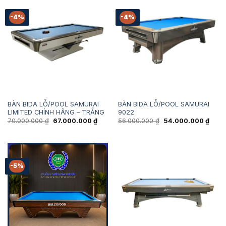
-4%
-4%
BÀN BIDA LỖ/POOL SAMURAI
BÀN BIDA LỖ/POOL SAMURAI
LIMITED CHÍNH HÃNG – TRẮNG
9022
Giá
Giá
Giá
Giá
70.000.000
₫
67.000.000
₫
56.000.000
₫
54.000.000
₫
gốc
hiện
gốc
hiện
là:
tại
là:
tại
70.000.000 ₫.
là:
56.000.000 ₫.
là:
67.000.000 ₫.
54.00
-5%