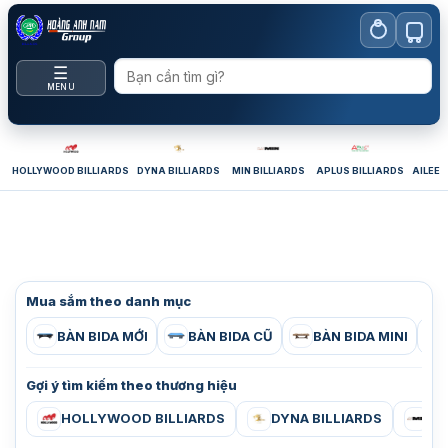
Bỏ
qua
nội
☰
dung
MENU
HOLLYWOOD BILLIARDS
DYNA BILLIARDS
MIN BILLIARDS
APLUS BILLIARDS
AILEEX
Mua sắm theo danh mục
BÀN BIDA MỚI
BÀN BIDA CŨ
BÀN BIDA MINI
Gợi ý tìm kiếm theo thương hiệu
HOLLYWOOD BILLIARDS
DYNA BILLIARDS
MI