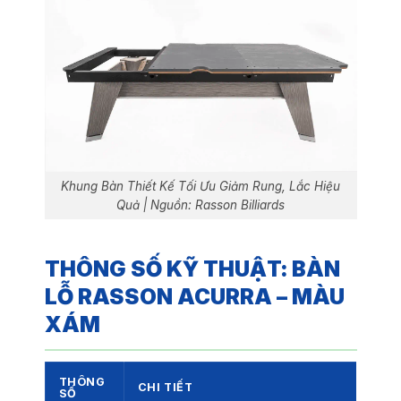
Khung Bàn Thiết Kế Tối Ưu Giảm Rung, Lắc Hiệu
Quả | Nguồn: Rasson Billiards
THÔNG SỐ KỸ THUẬT: BÀN
LỖ RASSON ACURRA – MÀU
XÁM
THÔNG
CHI TIẾT
SỐ