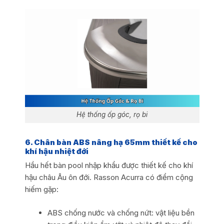
Hệ thống ốp góc, rọ bi
6. Chân bàn ABS nâng hạ 65mm thiết kế cho
khí hậu nhiệt đới
Hầu hết bàn pool nhập khẩu được thiết kế cho khí
hậu châu Âu ôn đới. Rasson Acurra có điểm cộng
hiếm gặp:
ABS chống nước và chống nứt: vật liệu bền