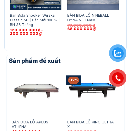
Bàn Bida Snooker Wiraka
BÀN BIDA LỖ NINEBALL
BÀN
Classic M1 | Bàn Mới 100% |
DYNA VIETNAM
81
BH 36 Tháng
77.000.000
₫
Giá
Giá
68.000.000
₫
120.000.000
₫
–
gốc
hiện
Khoảng
200.000.000
₫
là:
tại
giá:
77.000.000 ₫.
là:
từ
68.000.000 ₫.
120.000.000 ₫
đến
200.000.000 ₫
Sản phẩm đề xuất
-12%
BÀN BIDA LỖ APLUS
BÀN BIDA LỖ KING ULTRA
BÀN 
ATHENA
X
CR