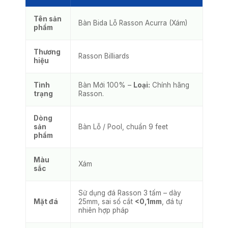
Tên sản
Bàn Bida Lỗ Rasson Acurra (Xám)
phẩm
Thương
Rasson Billiards
hiệu
Tình
Bàn Mới 100% –
Loại:
Chính hãng
trạng
Rasson.
Dòng
sản
Bàn Lỗ / Pool, chuẩn 9 feet
phẩm
Màu
Xám
sắc
Sử dụng đá Rasson 3 tấm – dày
Mặt đá
25mm, sai số cắt
<0,1mm
, đá tự
nhiên hợp pháp