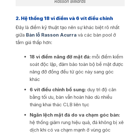
Rasson Billiards
2. Hệ thống 18 vi điểm và 6 vít điều chỉnh
Đây là điểm kỹ thuật tạo nên sự khác biệt rõ nhất
giữa
Bàn lỗ Rasson Acurra
và các bàn pool ở
tầm giá thấp hơn:
18 vi điểm nâng đỡ mặt đá:
mỗi điểm kiểm
soát độc lập, đảm bảo toàn bộ bề mặt được
nâng đỡ đồng đều từ góc này sang góc
khác
6 vít điều chỉnh bổ sung:
duy trì độ cân
bằng tối ưu, bàn vẫn hoàn hảo dù nhiều
tháng khai thác CLB liên tục
Ngăn lệch mặt đá do va chạm góc bàn:
hệ thống giảm rung hiệu quả, đá không bị xê
dịch khi có va chạm mạnh ở vùng góc