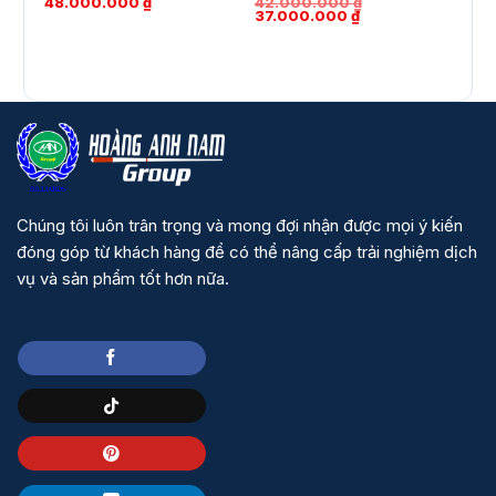
48.000.000
₫
42.000.000
₫
42.
Giá
Giá
37.000.000
₫
gốc
hiện
là:
tại
42.000.000 ₫.
là:
37.000.000 ₫.
Chúng tôi luôn trân trọng và mong đợi nhận được mọi ý kiến
đóng góp từ khách hàng để có thể nâng cấp trải nghiệm dịch
vụ và sản phẩm tốt hơn nữa.