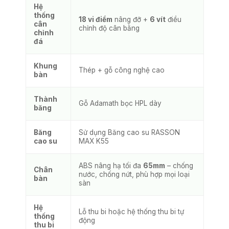
Hệ
thống
18 vi điểm
nâng đỡ +
6 vít
điều
cân
chỉnh độ cân bằng
chỉnh
đá
Khung
Thép + gỗ công nghệ cao
bàn
Thành
Gỗ Adamath bọc HPL dày
băng
Băng
Sử dụng Băng cao su RASSON
cao su
MAX K55
ABS nâng hạ tối đa
65mm
– chống
Chân
nước, chống nứt, phù hợp mọi loại
bàn
sàn
Hệ
Lỗ thu bi hoặc hệ thống thu bi tự
thống
động
thu bi