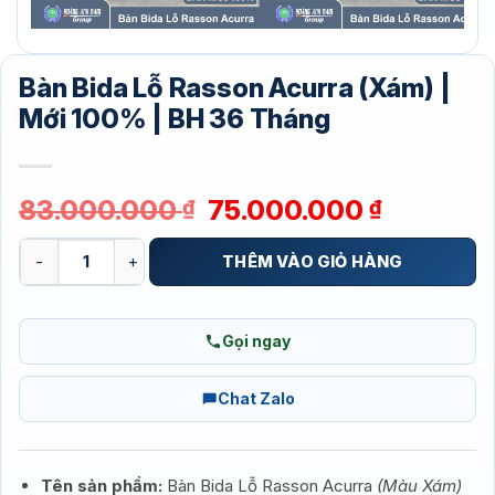
Bàn Bida Lỗ Rasson Acurra (Xám) |
Mới 100% | BH 36 Tháng
Giá
Giá
83.000.000
75.000.000
₫
₫
gốc
hiện
Bàn Bida Lỗ Rasson Acurra (Xám) | Mới 100% | BH 36 Tháng số
là:
tại
THÊM VÀO GIỎ HÀNG
83.000.000 ₫.
là:
75.000.0
Gọi ngay
Chat Zalo
Tên sản phẩm:
Bàn Bida Lỗ Rasson Acurra
(Màu Xám)