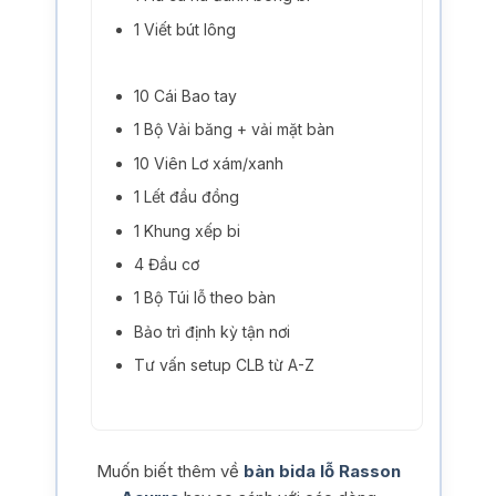
1 Viết bút lông
10 Cái Bao tay
1 Bộ Vải băng + vải mặt bàn
10 Viên Lơ xám/xanh
1 Lết đầu đồng
1 Khung xếp bi
4 Đầu cơ
1 Bộ Túi lỗ theo bàn
Bảo trì định kỳ tận nơi
Tư vấn setup CLB từ A-Z
Muốn biết thêm về
bàn bida lỗ Rasson