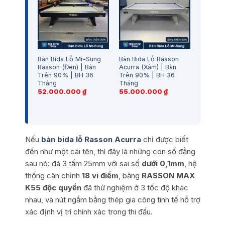
Bàn Bida Lỗ Mr-Sung
Bàn Bida Lỗ Rasson
Rasson (Đen) | Bàn
Acurra (Xám) | Bàn
Trên 90% | BH 36
Trên 90% | BH 36
Tháng
Tháng
52.000.000
₫
55.000.000
₫
Nếu
bàn bida lỗ Rasson Acurra
chỉ được biết
đến như một cái tên, thì đây là những con số đằng
sau nó: đá 3 tấm 25mm với sai số
dưới 0,1mm
, hệ
thống cân chỉnh
18 vi điểm
, băng
RASSON MAX
K55 độc quyền
đã thử nghiệm ở 3 tốc độ khác
nhau, và nút ngắm bằng thép gia công tinh tế hỗ trợ
xác định vị trí chính xác trong thi đấu.