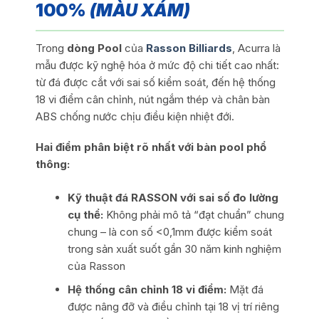
100%
(MÀU XÁM)
Trong
dòng Pool
của
Rasson Billiards
, Acurra là
mẫu được kỹ nghệ hóa ở mức độ chi tiết cao nhất:
từ đá được cắt với sai số kiểm soát, đến hệ thống
18 vi điểm cân chỉnh, nút ngắm thép và chân bàn
ABS chống nước chịu điều kiện nhiệt đới.
Hai điểm phân biệt rõ nhất với bàn pool phổ
thông:
Kỹ thuật đá RASSON với sai số đo lường
cụ thể:
Không phải mô tả “đạt chuẩn” chung
chung – là con số <0,1mm được kiểm soát
trong sản xuất suốt gần 30 năm kinh nghiệm
của Rasson
Hệ thống cân chỉnh 18 vi điểm:
Mặt đá
được nâng đỡ và điều chỉnh tại 18 vị trí riêng