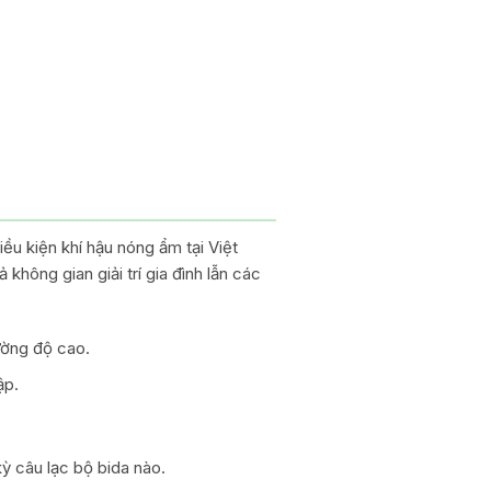
u kiện khí hậu nóng ẩm tại Việt
hông gian giải trí gia đình lẫn các
ường độ cao.
ập.
ỳ câu lạc bộ bida nào.