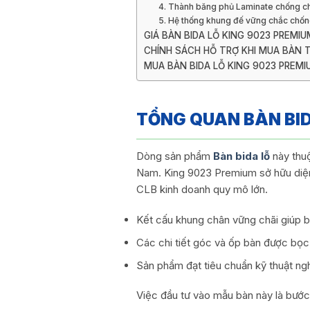
4. Thành băng phủ Laminate chống ch
5. Hệ thống khung đế vững chắc chống
GIÁ BÀN BIDA LỖ KING 9023 PREMIU
CHÍNH SÁCH HỖ TRỢ KHI MUA BÀN 
MUA BÀN BIDA LỖ KING 9023 PREMI
TỔNG QUAN BÀN BID
Dòng sản phẩm
Bàn bida lỗ
này thuộ
Nam. King 9023 Premium sở hữu diện m
CLB kinh doanh quy mô lớn.
Kết cấu khung chân vững chãi giúp b
Các chi tiết góc và ốp bàn được bọc
Sản phẩm đạt tiêu chuẩn kỹ thuật ng
Việc đầu tư vào mẫu bàn này là bước 