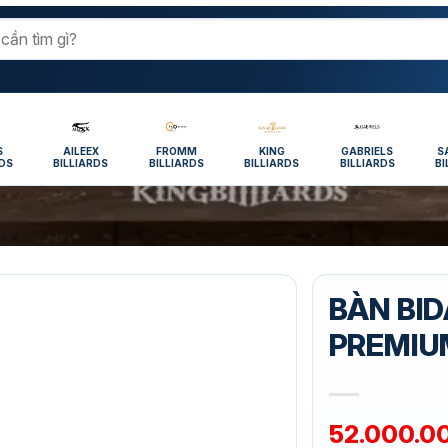
S
AILEEX
FROMM
KING
GABRIELS
S
RDS
BILLIARDS
BILLIARDS
BILLIARDS
BILLIARDS
BI
BÀN BID
PREMIU
52.000.0