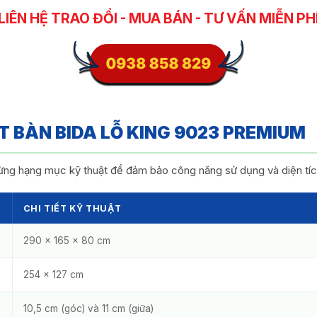
LIÊN HỆ TRAO ĐỔI - MUA BÁN - TƯ VẤN MIỄN PH
 BÀN BIDA LỖ KING 9023 PREMIUM
ừng hạng mục kỹ thuật để đảm bảo công năng sử dụng và diện tích
CHI TIẾT KỸ THUẬT
290 x 165 x 80 cm
254 x 127 cm
10,5 cm (góc) và 11 cm (giữa)