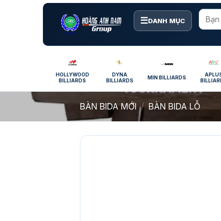
Bỏ
qua
☰
DANH MỤC
nội
dung
HOLLYWOOD
DYNA
APLU
MIN BILLIARDS
BILLIARDS
BILLIARDS
BILLIA
BÀN BIDA MỚI
/
BÀN BIDA LỖ