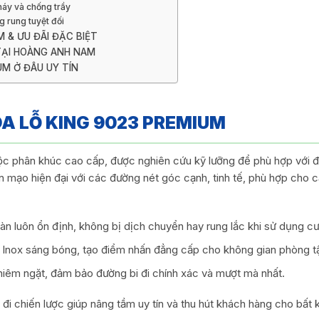
áy và chống trầy
 rung tuyệt đối
M & ƯU ĐÃI ĐẶC BIỆT
TẠI HOÀNG ANH NAM
UM Ở ĐÂU UY TÍN
A LỖ KING 9023 PREMIUM
c phân khúc cao cấp, được nghiên cứu kỹ lưỡng để phù hợp với điề
ạo hiện đại với các đường nét góc cạnh, tinh tế, phù hợp cho cả k
àn luôn ổn định, không bị dịch chuyển hay rung lắc khi sử dụng c
 Inox sáng bóng, tạo điểm nhấn đẳng cấp cho không gian phòng t
hiêm ngặt, đảm bảo đường bi đi chính xác và mượt mà nhất.
đi chiến lược giúp nâng tầm uy tín và thu hút khách hàng cho bất k