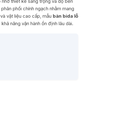
 nhờ thiết kế sang trọng và độ bền
up phân phối chính ngạch nhằm mang
 và vật liệu cao cấp, mẫu
bàn bida lỗ
khả năng vận hành ổn định lâu dài.