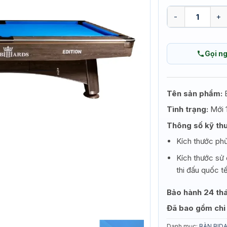
BÀN BIDA LỖ KIN
Gọi n
Tên sản phầm:
B
Tình trạng:
Mới
Thông số kỹ thu
Kích thước ph
Kích thước sử
thi đấu quốc tế
Bảo hành 24 th
Đã bao gồm chi 
Danh mục:
BÀN BIDA