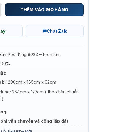
G 9023 PREMIUM số lượng
THÊM VÀO GIỎ HÀNG
gay
Chat Zalo
àn Pool King 9023 – Premium
 100%
ật:
ủ bì: 290cm x 165cm x 82cm
 dụng: 254cm x 127cm ( theo tiêu chuẩn
 )
áng
phí vận chuyển và công lắp đặt
 LỖ
,
BÀN BIDA MỚI