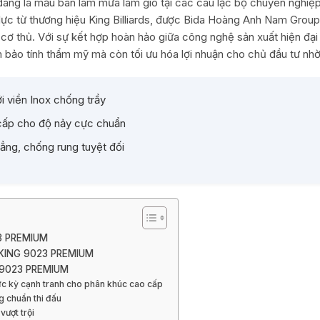
đang là mẫu bàn làm mưa làm gió tại các câu lạc bộ chuyên nghiệp
 lực từ thương hiệu King Billiards, được Bida Hoàng Anh Nam Gro
 cơ thủ. Với sự kết hợp hoàn hảo giữa công nghệ sản xuất hiện đại
bảo tính thẩm mỹ mà còn tối ưu hóa lợi nhuận cho chủ đầu tư nhờ 
i viền Inox chống trầy
cấp cho độ nảy cực chuẩn
ẳng, chống rung tuyệt đối
3 PREMIUM
KING 9023 PREMIUM
 9023 PREMIUM
ực kỳ cạnh tranh cho phân khúc cao cấp
g chuẩn thi đấu
vượt trội