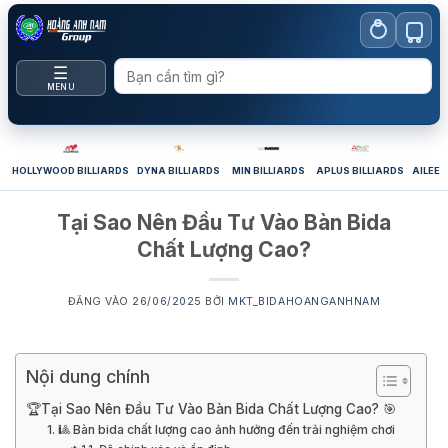
Bỏ
qua
nội
☰
dung
MENU
HOLLYWOOD BILLIARDS
DYNA BILLIARDS
MIN BILLIARDS
APLUS BILLIARDS
AILEEX
Tại Sao Nên Đầu Tư Vào Bàn Bida
Chất Lượng Cao?
ĐĂNG VÀO
26/06/2025
BỞI
MKT_BIDAHOANGANHNAM
Nội dung chính
🏆Tại Sao Nên Đầu Tư Vào Bàn Bida Chất Lượng Cao? 🎯
1. 🎱 Bàn bida chất lượng cao ảnh hưởng đến trải nghiệm chơi