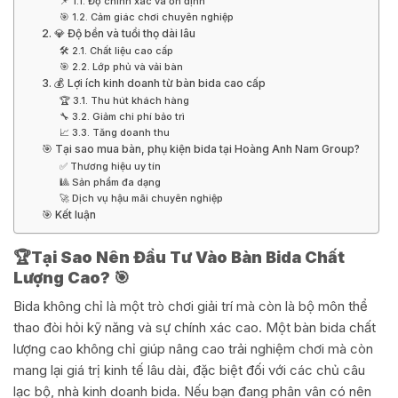
📌 1.1. Độ chính xác và ổn định
🎯 1.2. Cảm giác chơi chuyên nghiệp
2. 💎 Độ bền và tuổi thọ dài lâu
🛠 2.1. Chất liệu cao cấp
🎯 2.2. Lớp phủ và vải bàn
3. 💰 Lợi ích kinh doanh từ bàn bida cao cấp
🏆 3.1. Thu hút khách hàng
🔧 3.2. Giảm chi phí bảo trì
📈 3.3. Tăng doanh thu
🎯 Tại sao mua bàn, phụ kiện bida tại Hoàng Anh Nam Group?
✅ Thương hiệu uy tín
🎱 Sản phẩm đa dạng
🚀 Dịch vụ hậu mãi chuyên nghiệp
🎯 Kết luận
🏆
Tại Sao Nên Đầu Tư Vào Bàn Bida Chất
Lượng Cao? 🎯
Bida không chỉ là một trò chơi giải trí mà còn là bộ môn thể
thao đòi hỏi kỹ năng và sự chính xác cao. Một bàn bida chất
lượng cao không chỉ giúp nâng cao trải nghiệm chơi mà còn
mang lại giá trị kinh tế lâu dài, đặc biệt đối với các chủ câu
lạc bộ, nhà kinh doanh bida. Nếu bạn đang phân vân có nên