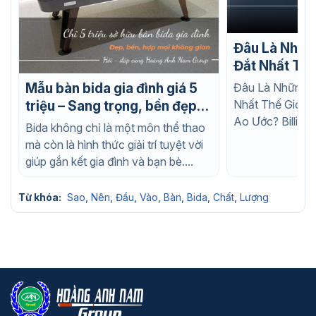
Đâu Là Nhữn
Đắt Nhất Thế
Nào Cũng Ao
Đâu Là Những C
Mẫu bàn bida gia đình giá 5
Nhất Thế Giới 
triệu – Sang trọng, bền đẹp,
Ao Ước? Billiard
phù hợp mọi không gian
Bida không chỉ là một môn thể thao
bộ môn thể...
mà còn là hình thức giải trí tuyệt vời
giúp gắn kết gia đình và bạn bè....
Từ khóa:
Sao
,
Nên
,
Đầu
,
Vào
,
Bàn
,
Bida
,
Chất
,
Lượng