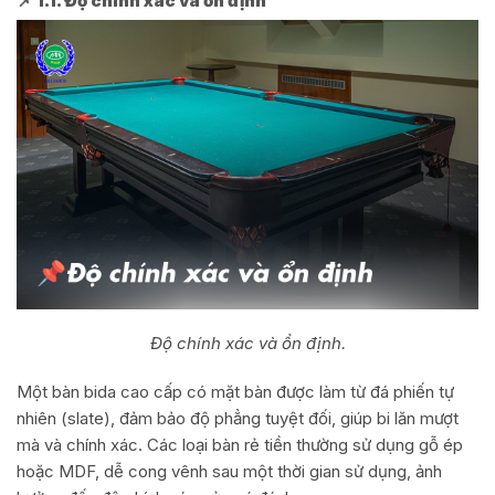
📌 1.1. Độ chính xác và ổn định
Độ chính xác và ổn định.
Một bàn bida cao cấp có mặt bàn được làm từ đá phiến tự
nhiên (slate), đảm bảo độ phẳng tuyệt đối, giúp bi lăn mượt
mà và chính xác. Các loại bàn rẻ tiền thường sử dụng gỗ ép
hoặc MDF, dễ cong vênh sau một thời gian sử dụng, ảnh