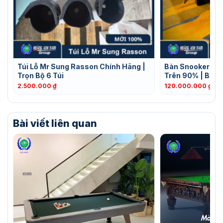
Túi Lỗ Mr Sung Rasson Chính Hãng |
Bàn Snooker Wir
Trọn Bộ 6 Túi
Trên 90% | BH 
2.500.000
₫
120.000.000
₫
–
2
Bài viết liên quan