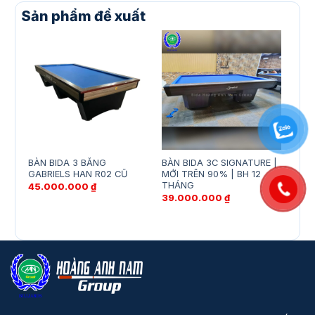
Sản phẩm đề xuất
BÀN BIDA 3 BĂNG
BÀN BIDA 3C SIGNATURE |
BÀN
GABRIELS HAN R02 CŨ
MỚI TRÊN 90% | BH 12
29.
THÁNG
45.000.000
₫
39.000.000
₫