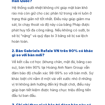
Hàn Quốc?
Hệ thống sưởi nhiệt không chỉ giúp mặt bàn khô
ráo mà còn giữ cho các phân tử trong vải nỉ luôn ở
trạng thái giãn nở tốt nhất. Điều này giúp giảm ma
sát, bi chạy thoát và độ nảy của băng Pháp được
phát huy tối đa công năng. Nếu không có sưởi, bi
sẽ bị “nặng” và quỹ đạo bi 3 băng sẽ bị sai lệch
hoàn toàn.
2. Bàn Gabriels Rafale VN trên 90% có khác
gì so với bàn mới?
Về kết cấu cơ học (khung chân, mặt đá, băng cao
su), bàn trên 90% tại Hoàng Anh Nam Group vẫn
đảm bảo độ chuẩn xác 98-99% so với bàn mới. Sự
khác biệt chỉ nằm ở một vài vết xước nhỏ ở những
vị trí không ảnh hưởng đến kỹ thuật chơi, điều này
giúp bạn tiết kiệm được hàng chục triệu đồng tiền
đầu tư ban đầu.
3. Chi phí thay nỉ và bảo trì dòng bàn này có