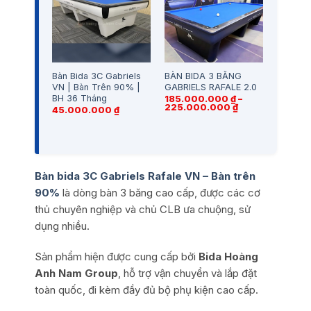
Bàn Bida 3C Gabriels
BÀN BIDA 3 BĂNG
VN | Bàn Trên 90% |
GABRIELS RAFALE 2.0
BH 36 Tháng
185.000.000
₫
–
Khoảng
225.000.000
₫
45.000.000
₫
giá:
từ
185.000.000 ₫
đến
225.000.000 ₫
Bàn bida 3C Gabriels Rafale VN – Bàn trên
90%
là dòng bàn 3 băng cao cấp, được các cơ
thủ chuyên nghiệp và chủ CLB ưa chuộng, sử
dụng nhiều.
Sản phẩm hiện được cung cấp bởi
Bida Hoàng
Anh Nam Group
, hỗ trợ vận chuyển và lắp đặt
toàn quốc, đi kèm đầy đủ bộ phụ kiện cao cấp.