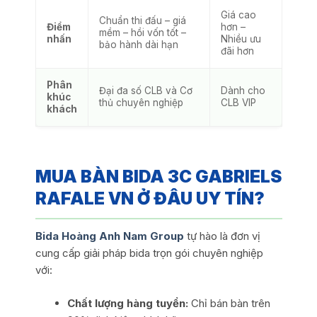
Giá cao
Chuẩn thi đấu – giá
Điểm
hơn –
mềm – hồi vốn tốt –
nhấn
Nhiều ưu
bảo hành dài hạn
đãi hơn
Phân
Đại đa số CLB và Cơ
Dành cho
khúc
thủ chuyên nghiệp
CLB VIP
khách
MUA BÀN BIDA 3C GABRIELS
RAFALE VN Ở ĐÂU UY TÍN?
Bida Hoàng Anh Nam Group
tự hào là đơn vị
cung cấp giải pháp bida trọn gói chuyên nghiệp
với:
Chất lượng hàng tuyển:
Chỉ bán bàn trên