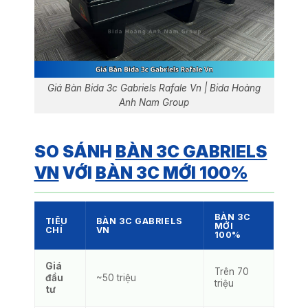
Giá Bàn Bida 3c Gabriels Rafale Vn | Bida Hoàng
Anh Nam Group
SO SÁNH
BÀN 3C GABRIELS
VN
VỚI
BÀN 3C MỚI 100%
BÀN 3C
TIÊU
BÀN 3C GABRIELS
MỚI
CHÍ
VN
100%
Giá
Trên 70
đầu
~50 triệu
triệu
tư