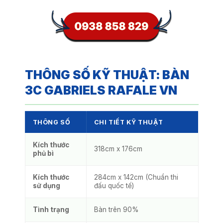
THÔNG SỐ KỸ THUẬT: BÀN
3C GABRIELS RAFALE VN
THÔNG SỐ
CHI TIẾT KỸ THUẬT
Kích thước
318cm x 176cm
phủ bì
Kích thước
284cm x 142cm (Chuẩn thi
sử dụng
đấu quốc tế)
Tình trạng
Bàn trên 90%