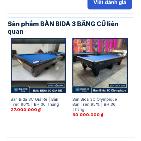
Viết đánh giá
Sản phẩm BÀN BIDA 3 BĂNG CŨ liên
quan
Bàn Bida 3C Giá Rẻ | Bàn
Bàn Bida 3C Olympique |
Bàn
Trên 90% | BH 36 Tháng
Bàn Trên 95% | BH 36
| B
Tháng
BH 
27.000.000
₫
60.000.000
₫
16