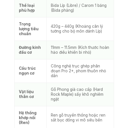
Thể loại
Bida Líp (Libre) / Carom 1 băng
phù hợp
(Bida phăng)
Trọng
420g – 440g (Khoảng cân lý
lượng tiêu
tưởng cho bộ môn đánh Líp)
chuẩn
Đường kính
11mm – 11.5mm (Kích thước hoàn
đầu cơ
hảo điều khiển bi nhỏ)
Công nghệ trục ghép phân
Cấu trúc
đoạn Pro 2+, phom thuôn nhỏ
ngọn cơ
dần
Gỗ Phong già cao cấp (Hard
Vật liệu
Rock Maple) sấy khô nghiêm
thân cơ
ngặt
Hệ thống
Ren gỗ truyền thống hoặc ren
khớp nối
sắt bọc đồng vi mô siêu bền
(Ren)