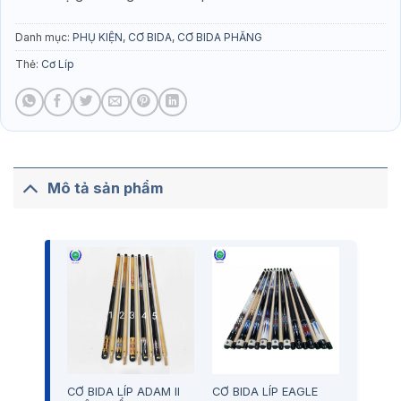
Danh mục:
PHỤ KIỆN
,
CƠ BIDA
,
CƠ BIDA PHĂNG
Thẻ:
Cơ Líp
Mô tả sản phẩm
CƠ BIDA LÍP ADAM II
CƠ BIDA LÍP EAGLE