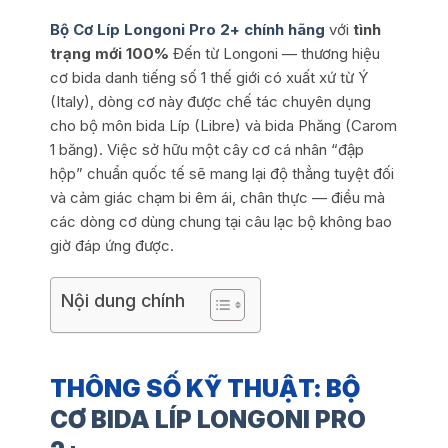
Bộ Cơ Líp Longoni Pro 2+ chính hãng
với
tình
trạng mới 100%
Đến từ Longoni — thương hiệu
cơ bida danh tiếng số 1 thế giới có xuất xứ từ Ý
(Italy), dòng cơ này được chế tác chuyên dụng
cho bộ môn bida Líp (Libre) và bida Phăng (Carom
1 băng). Việc sở hữu một cây cơ cá nhân “đập
hộp” chuẩn quốc tế sẽ mang lại độ thẳng tuyệt đối
và cảm giác chạm bi êm ái, chân thực — điều mà
các dòng cơ dùng chung tại câu lạc bộ không bao
giờ đáp ứng được.
Nội dung chính
THÔNG SỐ KỸ THUẬT: BỘ
CƠ BIDA LÍP LONGONI PRO