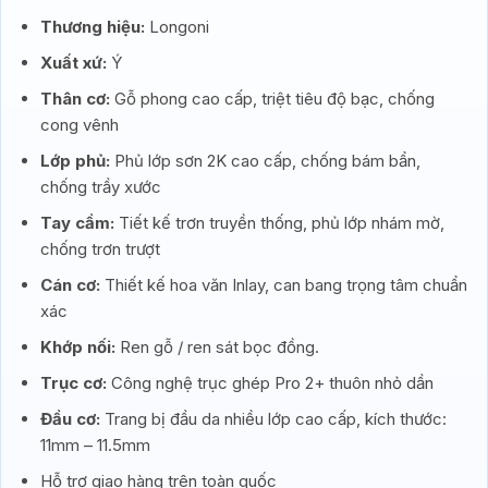
Thương hiệu:
Longoni
Xuất xứ:
Ý
Thân cơ:
Gỗ phong cao cấp, triệt tiêu độ bạc, chống
cong vênh
Lớp phủ:
Phủ lớp sơn 2K cao cấp, chống bám bẩn,
chống trầy xước
Tay cầm:
Tiết kế trơn truyền thống, phủ lớp nhám mờ,
chống trơn trượt
Cán cơ:
Thiết kế hoa văn Inlay, can bang trọng tâm chuẩn
xác
Khớp nối:
Ren gỗ / ren sát bọc đồng.
Trục cơ:
Công nghệ trục ghép Pro 2+ thuôn nhỏ dần
Đầu cơ:
Trang bị đầu da nhiều lớp cao cấp, kích thước:
11mm – 11.5mm
Hỗ trợ giao hàng trên toàn quốc