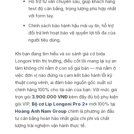
Hỗ trợ tư vấn chuyên sâu, giúp khách hàng
test độ cân bằng, trọng lượng phù hợp nhất
với form tay.
Chính sách bảo hành hậu mãi uy tín, hỗ trợ
đổi trả linh hoạt bảo vệ quyền lợi tối đa của
người tiêu dùng.
Khi bạn đang tìm hiểu và so sánh giá cơ bida
Longoni trên thị trường, điều cốt lõi mang lại sự an
tâm không chỉ nằm ở con số giá bán — mà nằm ở
việc đơn vị nào đứng ra cam kết bảo hành lỗi kỹ
thuật cong vênh, ai đảm bảo nguồn gốc xuất xứ
chính hãng 100% cho tài sản của bạn. Với mức giá
trọn gói
3.900.000 VNĐ
kèm đầy đủ bộ phụ kiện
gói VIP,
Bộ cơ Líp Longoni Pro 2+
mới 100% tại
Hoàng Anh Nam Group
chính là phương án đầu
tư cân bằng hoàn hảo nhất giữa chi phí và chất
lượng trải nghiệm vận hành thực tế.