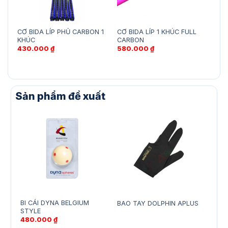
CƠ BIDA LÍP PHỦ CARBON 1
CƠ BIDA LÍP 1 KHÚC FULL
CƠ 
KHÚC
CARBON
CẤ
430.000
₫
580.000
₫
53
Sản phẩm đề xuất
BI CÁI DYNA BELGIUM
BAO TAY DOLPHIN APLUS
CƠ 
STYLE
720
480.000
₫