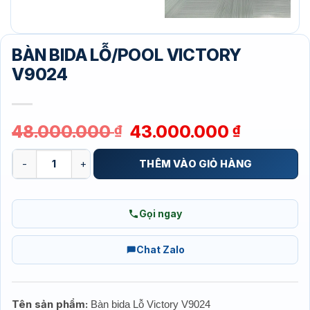
BÀN BIDA LỖ/POOL VICTORY
V9024
Giá
Giá
48.000.000
43.000.000
₫
₫
gốc
hiện
BÀN BIDA LỖ/POOL VICTORY V9024 số lượng
là:
tại
THÊM VÀO GIỎ HÀNG
48.000.000 ₫.
là:
43.000.
Gọi ngay
Chat Zalo
Tên sản phẩm:
Bàn bida Lỗ Victory V9024