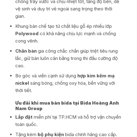
chống trầy xước và chịu nhiệt tốt, tăng độ bền, dễ
vệ sinh và duy trì vẻ ngoài sang trọng theo thời
gian.
Khung bàn chế tạo từ chất liệu gỗ ép nhiều lớp
Polywood
có khả năng chịu lực mạnh và chống
cong vênh.
Chân bàn
gia công chắc chắn giúp triệt tiêu rung
lắc, giữ bàn luôn cân bằng trong thi đấu cường độ
cao.
Bo góc và viền cạnh sử dụng
hợp kim kẽm mạ
nickel
sáng bóng, chống oxy hóa, bền vững với
thời tiết.
Ưu đãi khi mua bàn bida tại Bida Hoàng Anh
Nam Group
Lắp đặt
miễn phí tại TP.HCM và hỗ trợ vận chuyển
toàn quốc.
Tặng kèm
bộ phụ kiện
bida chính hãng cao cấp.