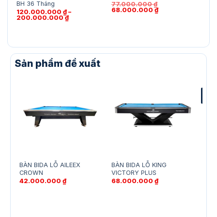
BH 36 Tháng
77.000.000
₫
Giá
Giá
68.000.000
₫
120.000.000
₫
–
gốc
hiện
Khoảng
200.000.000
₫
là:
tại
giá:
77.000.000 ₫.
là:
từ
68.000.000 ₫.
120.000.000 ₫
đến
200.000.000 ₫
Sản phẩm đề xuất
-1
BÀN BIDA LỖ AILEEX
BÀN BIDA LỖ KING
Bàn 
CROWN
VICTORY PLUS
100%
42.000.000
₫
68.000.000
₫
80.
Giá
70.
gốc
là:
80.