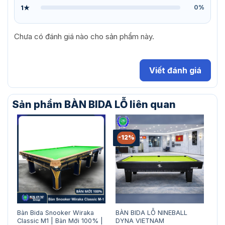
1★
0%
Chưa có đánh giá nào cho sản phẩm này.
Viết đánh giá
Sản phẩm BÀN BIDA LỖ liên quan
-12%
Bàn Bida Snooker Wiraka
BÀN BIDA LỖ NINEBALL
BÀN
Classic M1 | Bàn Mới 100% |
DYNA VIETNAM
81