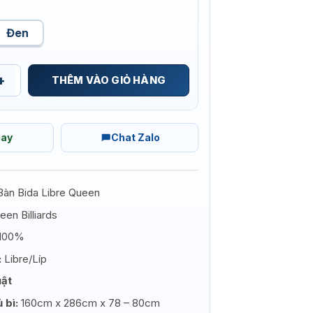
Đen
/LÍP QUEEN số lượng
THÊM VÀO GIỎ HÀNG
gay
Chat Zalo
àn Bida Libre Queen
en Billiards
100%
:
Libre/Líp
uật
 bì:
160cm x 286cm x 78 – 80cm