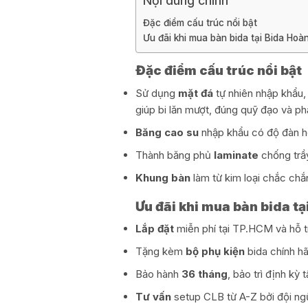
Nội dung chính
Đặc điểm cấu trúc nổi bật
Ưu đãi khi mua bàn bida tại Bida Ho
Đặc điểm cấu trúc nổi bật
Sử dụng
mặt đá
tự nhiên nhập khẩu,
giúp bi lăn mượt, đúng quỹ đạo và phả
Băng cao su
nhập khẩu có độ đàn hồi
Thành băng phủ
laminate
chống trầy
Khung bàn
làm từ kim loại chắc chắ
Ưu đãi khi mua bàn bida 
Lắp đặt
miễn phí tại TP.HCM và hỗ 
Tặng kèm
bộ phụ kiện
bida chính h
Bảo hành
36 tháng
, bảo trì định kỳ t
Tư vấn
setup CLB từ A-Z bởi đội ng