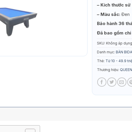
– Kích thước sử
– Màu sắc:
Đen
Bảo hành 36 th
Đã bao gồm chi 
SKU:
Không áp dụn
Danh mục:
BÀN BIDA
Thẻ:
Từ 10 - 49.9 tri
Thương hiệu:
QUEEN