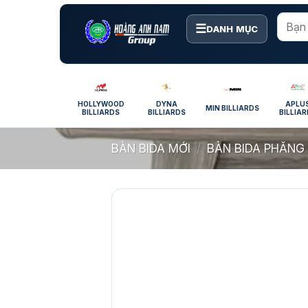
Bỏ
qua
☰
DANH MỤC
nội
dung
HOLLYWOOD
DYNA
APLU
MIN BILLIARDS
BILLIARDS
BILLIARDS
BILLIA
BÀN BIDA MỚI
/
BÀN BIDA PHĂNG