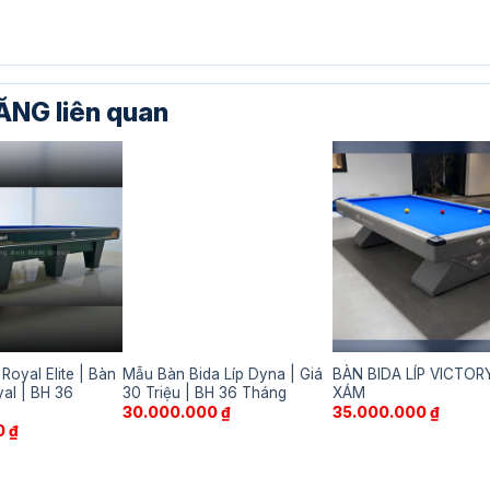
NG liên quan
 Royal Elite | Bàn
Mẫu Bàn Bida Líp Dyna | Giá
BÀN BIDA LÍP VICTOR
yal | BH 36
30 Triệu | BH 36 Tháng
XÁM
30.000.000
₫
35.000.000
₫
0
₫