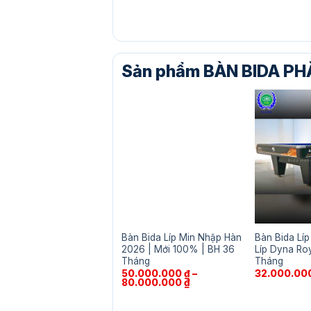
Sản phẩm BÀN BIDA PHĂ
Bàn Bida Líp Min Nhập Hàn
Bàn Bida Líp
2026 | Mới 100% | BH 36
Líp Dyna Ro
Tháng
Tháng
50.000.000
₫
–
32.000.00
Khoảng
80.000.000
₫
giá:
từ
50.000.000 ₫