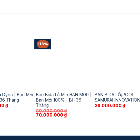
-13%
ỗ Dyna | Bàn Mới
Bàn Bida Lỗ Min HAN M09 |
BÀN BIDA LỖ/POOL
 36 Tháng
Bàn Mới 100% | BH 36
SAMURAI INNOVATIO
Tháng
00
₫
38.000.000
₫
80.000.000
₫
Giá
Giá
70.000.000
₫
gốc
hiện
là:
tại
80.000.000 ₫.
là:
70.000.000 ₫.