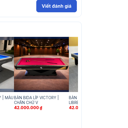
Viết đánh giá
Y | MÀU
BÀN BIDA LÍP VICTORY |
BÀN BIDA APLUS FRANCE
Bà
CHÂN CHỮ V
LIBRE
Bà
42.000.000
₫
42.000.000
₫
1