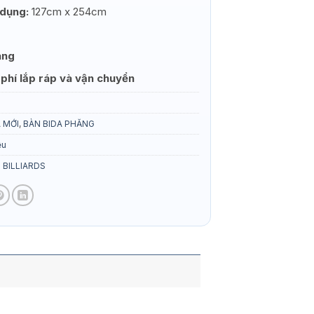
 dụng:
127cm x 254cm
áng
phí lắp ráp và vận chuyển
g
 MỚI
,
BÀN BIDA PHĂNG
ệu
 BILLIARDS