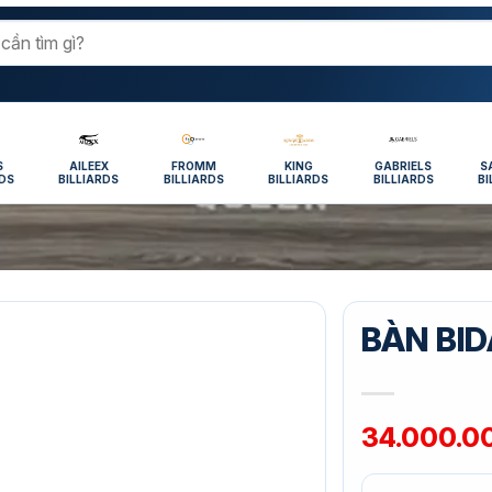
S
AILEEX
FROMM
KING
GABRIELS
S
RDS
BILLIARDS
BILLIARDS
BILLIARDS
BILLIARDS
BI
BÀN BID
34.000.0