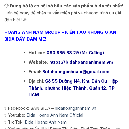
💥
Đừng bỏ lỡ cơ hội sở hữu các sản phẩm bida tốt nhất!
Liên hệ ngay để nhận tư vấn miễn phí và chương trình ưu đãi
đặc biệt! 🎉
HOÀNG ANH NAM GROUP – KIẾN TẠO KHÔNG GIAN
BIDA ĐẦY ĐAM MÊ!
Hotline:
093.885.88.29 (Mr Cường)
Website:
https://bidahoanganhnam.vn/
Email:
Bidahoanganhnam@gmail.com
Địa chỉ:
Số 55 Đường N4, Khu Dân Cư Hiệp
Thành, phường Hiệp Thành, Quận 12, TP.
HCM
✨Facebook: BÀN BIDA –
bidahoanganhnam.vn
✨Youtube:
Bida Hoàng Anh Nam Official
✨Tik Tok:
Bida Hoàng Anh Nam
✨Xưởng sản xuất: 161/1 Phạm Thị Giây, Thới Tam Thôn, Hóc