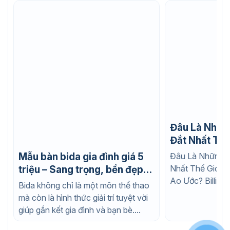
Đâu Là Nhữn
Đắt Nhất Thế
Nào Cũng Ao
Đâu Là Những C
Mẫu bàn bida gia đình giá 5
Nhất Thế Giới 
triệu – Sang trọng, bền đẹp,
Ao Ước? Billiard
phù hợp mọi không gian
Bida không chỉ là một môn thể thao
bộ môn thể...
mà còn là hình thức giải trí tuyệt vời
giúp gắn kết gia đình và bạn bè....