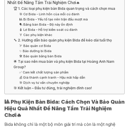
Nhất Để Nâng Tầm Trải Nghiệm Chơi🔥
🏆 1. Các loại phụ kiện bàn Bida quan trọng và cách chọn mua
🎯 Cơ Bida – Linh hồn của mỗi cú đánh
🎱 Bi Bida – Yếu tố tạo nên trận đấu mượt mà
🏓 Băng bàn Bida – Độ nảy ổn định
🧴 Lơ Bida – Hỗ trợ kiểm soát cú đánh
🏅 Các phụ kiện khác
🔧 2. Hướng dẫn bảo quản phụ kiện Bida để kéo dài tuổi thọ
🏹 Bảo quản cơ Bida
✨ Bảo dưỡng bi Bida
🛠 Bảo quản băng bàn Bida
🌟 Tại sao nên mua bàn và phụ kiện Bida tại Hoàng Anh Nam
Group?
✅ Cam kết chất lượng sản phẩm
💰 Giá thành cạnh tranh – Hậu mãi hấp dẫn
🎯 Dịch vụ tư vấn chuyên nghiệp
🎯 Kết luận – Đầu tư đúng, trải nghiệm đỉnh cao!
🎱 Phụ Kiện Bàn Bida: Cách Chọn Và Bảo Quản
Hiệu Quả Nhất Để Nâng Tầm Trải Nghiệm
Chơi🔥
Bida không chỉ là một bộ môn giải trí mà còn là một nghệ