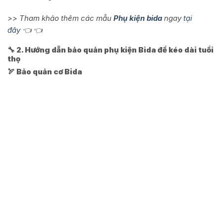
>> Tham khảo thêm các mẫu
Phụ kiện bida
ngay
tại
đây
👈 👈
🔧 2. Hướng dẫn bảo quản phụ kiện Bida để kéo dài tuổi
thọ
🏹 Bảo quản cơ Bida