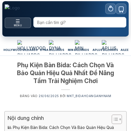
Bỏ
qua
nội
☰
dung
MENU
HOLLYWOOD BILLIARDS
DYNA BILLIARDS
MIN BILLIARDS
APLUS BILLIARDS
AILEEX
Phụ Kiện Bàn Bida: Cách Chọn Và
Bảo Quản Hiệu Quả Nhất Để Nâng
Tầm Trải Nghiệm Chơi
ĐĂNG VÀO
26/06/2025
BỞI
MKT_BIDAHOANGANHNAM
Nội dung chính
🎱 Phụ Kiện Bàn Bida: Cách Chọn Và Bảo Quản Hiệu Quả