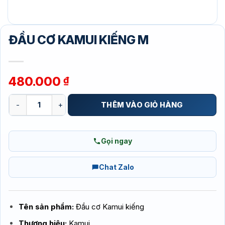
ĐẦU CƠ KAMUI KIẾNG M
480.000
₫
ĐẦU CƠ KAMUI KIẾNG M số lượng
THÊM VÀO GIỎ HÀNG
Gọi ngay
Chat Zalo
Tên sản phẩm:
Đầu cơ Kamui kiếng
Thương hiệu:
Kamui