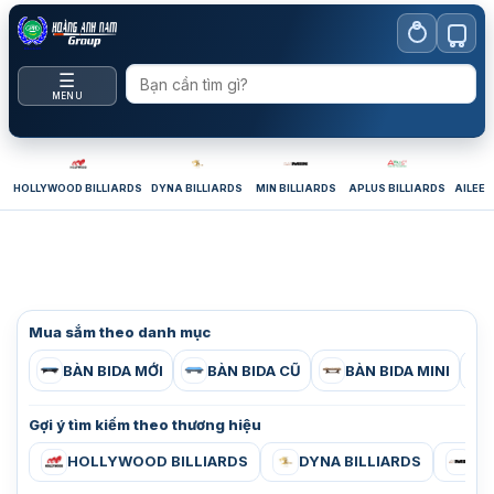
Bỏ
qua
nội
☰
dung
MENU
HOLLYWOOD BILLIARDS
DYNA BILLIARDS
MIN BILLIARDS
APLUS BILLIARDS
AILEEX
Mua sắm theo danh mục
BÀN BIDA MỚI
BÀN BIDA CŨ
BÀN BIDA MINI
Gợi ý tìm kiếm theo thương hiệu
HOLLYWOOD BILLIARDS
DYNA BILLIARDS
MI