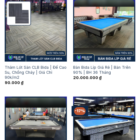
Thảm Lót Sàn CLB Bida | Đế Cao
Bàn Bida Líp Giá Rẻ | Bàn Trên
Su, Chống Cháy | Giá Chỉ
90% | BH 36 Tháng
90k/m2
20.000.000
₫
90.000
₫
-17%