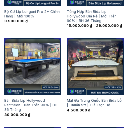
Bộ Cơ Líp Longoni Pro 2+ Chính
Tổng Hợp Bàn Bida Líp
Hãng | Mới 100%
Hollywood Giá Rẻ | Mới Trên
90% | BH 36 Tháng
3.900.000
₫
Kh
15.000.000
₫
–
29.000.000
₫
giá:
từ
15.
đến
29.
Bàn Bida Líp Hollywood
Mặt Đá Trung Quốc Bàn Bida Lỗ
Pantheon | Bàn Trên 90% | BH
| Chuẩn 9ft | Giá Trọn Bộ
36 Tháng
4.500.000
₫
30.000.000
₫