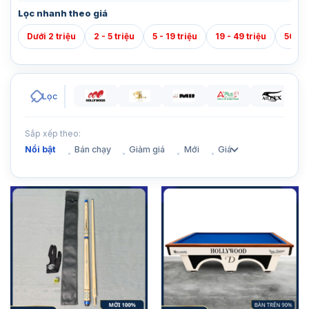
Lọc nhanh theo giá
Dưới 2 triệu
2 - 5 triệu
5 - 19 triệu
19 - 49 triệu
50 - 7
Lọc
Sắp xếp theo:
Nổi bật
Bán chạy
Giảm giá
Mới
Giá