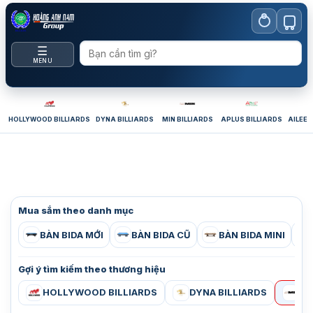
Bỏ
qua
nội
☰
dung
MENU
HOLLYWOOD BILLIARDS
DYNA BILLIARDS
MIN BILLIARDS
APLUS BILLIARDS
AILEEX
Mua sắm theo danh mục
BÀN BIDA MỚI
BÀN BIDA CŨ
BÀN BIDA MINI
Gợi ý tìm kiếm theo thương hiệu
HOLLYWOOD BILLIARDS
DYNA BILLIARDS
MI