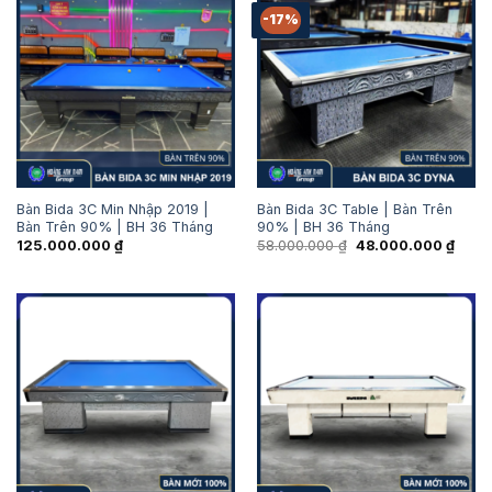
-17%
Bàn Bida 3C Min Nhập 2019 |
Bàn Bida 3C Table | Bàn Trên
Bàn Trên 90% | BH 36 Tháng
90% | BH 36 Tháng
Giá
Giá
125.000.000
₫
58.000.000
₫
48.000.000
₫
gốc
hiện
là:
tại
58.000.000 ₫.
là:
48.00