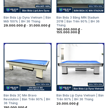
Bàn Bida Líp Dyna Vietnam | Bàn
Bàn Bida 3 Băng MIN Stadium
Mới 100% | BH 36 Tháng
2018 | Bàn Trên 90% | BH 36
Tháng
Khoảng
29.000.000
₫
–
31.000.000
₫
giá:
140.000.000
₫
–
từ
Khoảng
155.000.000
₫
29.000.000 ₫
giá:
đến
từ
31.000.000 ₫
140.000.000 ₫
đến
155.000.000 ₫
Bàn Bida 3C Min Bravo
Bàn Bida Líp Dyna Vietnam | Bàn
Revolution | Bàn Trên 90% | BH
Trên 90% | BH 36 Tháng
36 Tháng
20.000.000
₫
190.000.000
₫