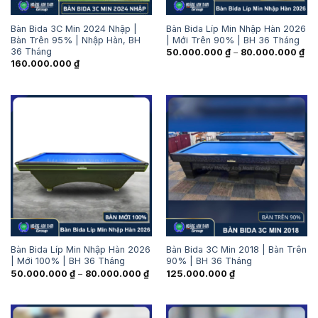
Bàn Bida 3C Min 2024 Nhập |
Bàn Bida Líp Min Nhập Hàn 2026
Bàn Trên 95% | Nhập Hàn, BH
| Mới Trên 90% | BH 36 Tháng
36 Tháng
Kh
50.000.000
₫
–
80.000.000
₫
giá
160.000.000
₫
từ
50
đế
80
Bàn Bida Líp Min Nhập Hàn 2026
Bàn Bida 3C Min 2018 | Bàn Trên
| Mới 100% | BH 36 Tháng
90% | BH 36 Tháng
Khoảng
50.000.000
₫
–
80.000.000
₫
125.000.000
₫
giá:
từ
50.000.000 ₫
đến
80.000.000 ₫