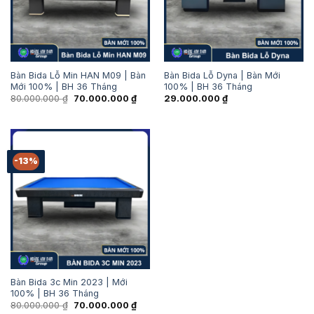
Bàn Bida Lỗ Min HAN M09 | Bàn
Bàn Bida Lỗ Dyna | Bàn Mới
Mới 100% | BH 36 Tháng
100% | BH 36 Tháng
Giá
Giá
80.000.000
₫
70.000.000
₫
29.000.000
₫
gốc
hiện
là:
tại
80.000.000 ₫.
là:
70.000.000 ₫.
-13%
Bàn Bida 3c Min 2023 | Mới
100% | BH 36 Tháng
Giá
Giá
80.000.000
₫
70.000.000
₫
gốc
hiện