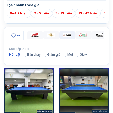
Lọc nhanh theo giá
Dưới 2 triệu
2 - 5 triệu
5 - 19 triệu
19 - 49 triệu
50 - 7
Lọc
Sắp xếp theo:
Nổi bật
Bán chạy
Giảm giá
Mới
Giá