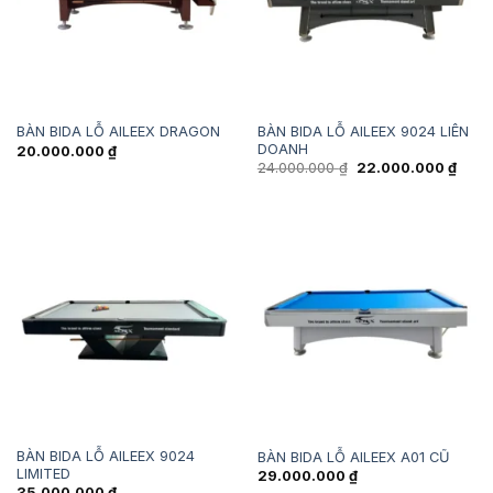
BÀN BIDA LỖ AILEEX 9024 LIÊN
BÀN BIDA LỖ AILEEX DRAGON
DOANH
20.000.000
₫
Giá
Giá
24.000.000
₫
22.000.000
₫
gốc
hiện
là:
tại
24.000.000 ₫.
là:
22.00
BÀN BIDA LỖ AILEEX 9024
BÀN BIDA LỖ AILEEX A01 CŨ
LIMITED
29.000.000
₫
35.000.000
₫