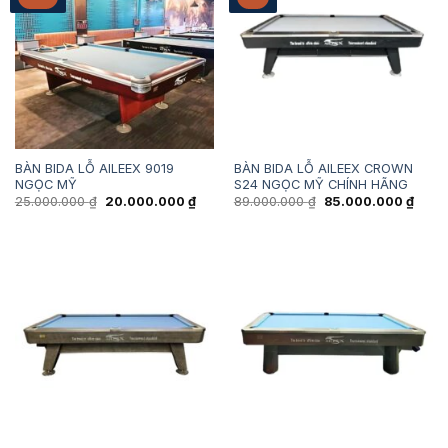
BÀN BIDA LỖ AILEEX 9019
BÀN BIDA LỖ AILEEX CROWN
NGỌC MỸ
S24 NGỌC MỸ CHÍNH HÃNG
Giá
Giá
Giá
Giá
25.000.000
₫
20.000.000
₫
89.000.000
₫
85.000.000
₫
gốc
hiện
gốc
hiện
là:
tại
là:
tại
25.000.000 ₫.
là:
89.000.000 ₫.
là:
20.000.000 ₫.
85.00