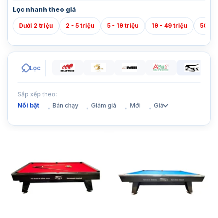
Lọc nhanh theo giá
Dưới 2 triệu
2 - 5 triệu
5 - 19 triệu
19 - 49 triệu
50 - 7
Lọc
Sắp xếp theo:
Nổi bật
Bán chạy
Giảm giá
Mới
Giá