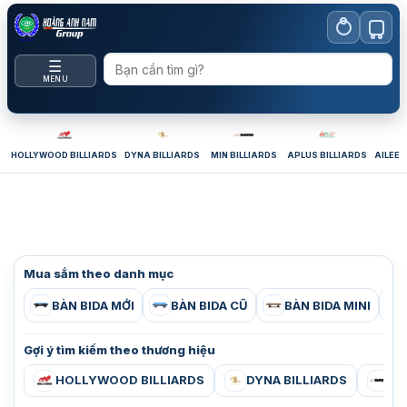
Bỏ
qua
nội
☰
dung
MENU
HOLLYWOOD BILLIARDS
DYNA BILLIARDS
MIN BILLIARDS
APLUS BILLIARDS
AILEEX
Mua sắm theo danh mục
BÀN BIDA MỚI
BÀN BIDA CŨ
BÀN BIDA MINI
Gợi ý tìm kiếm theo thương hiệu
HOLLYWOOD BILLIARDS
DYNA BILLIARDS
MI