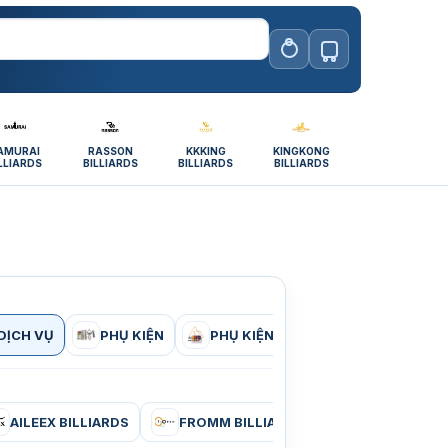
AMURAI
RASSON
KKKING
KINGKONG
LLIARDS
BILLIARDS
BILLIARDS
BILLIARDS
DỊCH VỤ
PHỤ KIỆN
PHỤ KIỆN CÂU LẠC BỘ BIDA
AILEEX BILLIARDS
FROMM BILLIARDS
KING BILLIAR