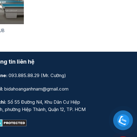
LUB
ng tin liên hệ
ine:
093.885.88.29
(Mr. Cường)
l:
bidahoanganhnam@gmail.com
hỉ:
Số 55 Đường N4, Khu Dân Cư Hiệp
h, phường Hiệp Thành, Quận 12, TP. HCM