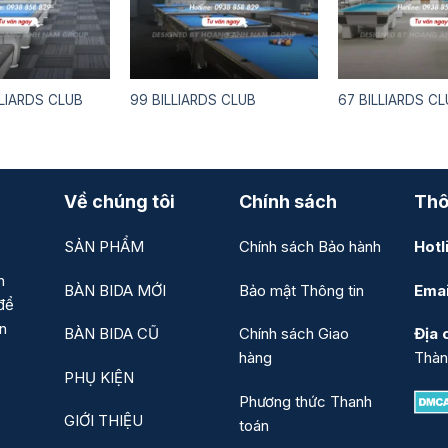
LIARDS CLUB
99 BILLIARDS CLUB
67 BILLIARDS C
Về chúng tôi
Chính sách
Thô
SẢN PHẨM
Chính sách Bảo hành
Hotl
n
BÀN BIDA MỚI
Bảo mật Thông tin
Emai
để
ản
BÀN BIDA CŨ
Chính sách Giao
Địa c
hàng
Thàn
PHỤ KIỆN
Phương thức Thanh
GIỚI THIỆU
toán