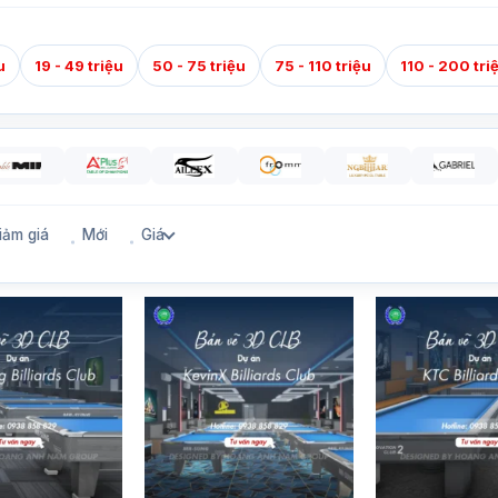
u
19 - 49 triệu
50 - 75 triệu
75 - 110 triệu
110 - 200 tri
iảm giá
Mới
Giá