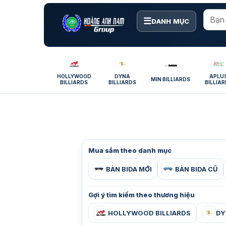
Bỏ
qua
☰
DANH MỤC
nội
dung
HOLLYWOOD
DYNA
APLU
MIN BILLIARDS
BILLIARDS
BILLIARDS
BILLIA
Mua sắm theo danh mục
BÀN BIDA MỚI
BÀN BIDA CŨ
Gợi ý tìm kiếm theo thương hiệu
HOLLYWOOD BILLIARDS
DY