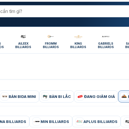
S
AILEEX
FROMM
KING
GABRIELS
S
RDS
BILLIARDS
BILLIARDS
BILLIARDS
BILLIARDS
BI
BÀN BIDA MINI
BÀN BI LẮC
ĐANG GIẢM GIÁ
NA BILLIARDS
MIN BILLIARDS
APLUS BILLIARDS