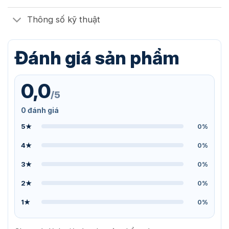
Thông số kỹ thuật
Đánh giá sản phẩm
0,0
/5
0 đánh giá
5★
0%
4★
0%
3★
0%
2★
0%
1★
0%