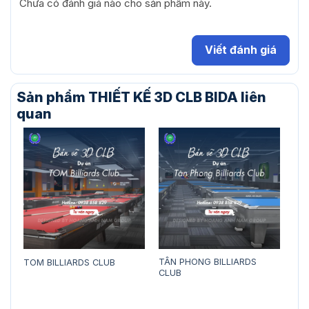
Chưa có đánh giá nào cho sản phẩm này.
Viết đánh giá
Sản phẩm THIẾT KẾ 3D CLB BIDA liên
quan
TÂN PHONG BILLIARDS
TOM BILLIARDS CLUB
KEV
CLUB