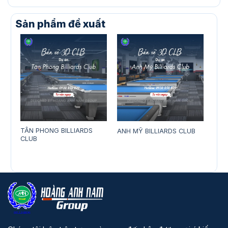
Sản phẩm đề xuất
TÂN PHONG BILLIARDS
ANH MỸ BILLIARDS CLUB
HẢI 
CLUB