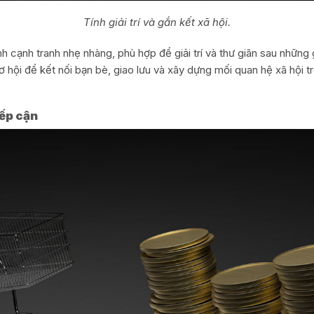
Tính giải trí và gắn kết xã hội.
h cạnh tranh nhẹ nhàng, phù hợp để giải trí và thư giãn sau những 
cơ hội để kết nối bạn bè, giao lưu và xây dựng mối quan hệ xã hội 
iếp cận