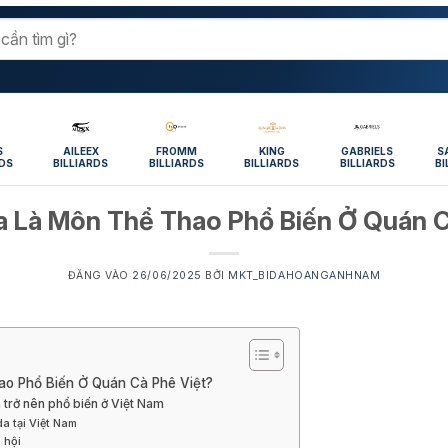
S
AILEEX
FROMM
KING
GABRIELS
S
RDS
BILLIARDS
BILLIARDS
BILLIARDS
BILLIARDS
BI
da Là Môn Thể Thao Phổ Biến Ở Quán C
ĐĂNG VÀO
26/06/2025
BỞI
MKT_BIDAHOANGANHNAM
ao Phổ Biến Ở Quán Cà Phê Việt?
da trở nên phổ biến ở Việt Nam
da tại Việt Nam
ã hội