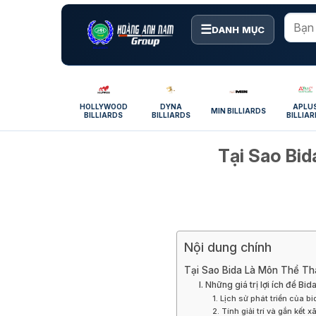
Bỏ
qua
☰
DANH MỤC
nội
dung
HOLLYWOOD
DYNA
APLU
MIN BILLIARDS
BILLIARDS
BILLIARDS
BILLIA
Tại Sao Bi
Nội dung chính
Tại Sao Bida Là Môn Thể Th
I. Những giá trị lợi ích để Bi
1. Lịch sử phát triển của bi
2. Tính giải trí và gắn kết x