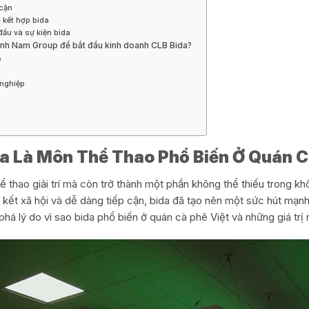
 cận
 kết hợp bida
đấu và sự kiện bida
 Anh Nam Group để bắt đầu kinh doanh CLB Bida?
o
 nghiệp
da Là Môn Thể Thao Phổ Biến Ở Quán C
 thao giải trí mà còn trở thành một phần không thể thiếu trong kh
n kết xã hội và dễ dàng tiếp cận, bida đã tạo nên một sức hút mạnh
á lý do vì sao bida phổ biến ở quán cà phê Việt và những giá trị 