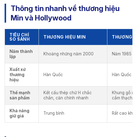
Thông tin nhanh về thương hiệu
Min và Hollywood
TIÊU CHÍ
THƯƠNG HIỆU MIN
THƯƠNG H
SO SÁNH
Năm thành
Khoảng những năm 2000
Năm 1985
lập
Xuất xứ
thương
Hàn Quốc
Hàn Quốc
hiệu
Thế mạnh
Kết cấu thép chữ H chắc
Khung gỗ né
sản phẩm
chắn, căn chỉnh nhanh
cẩm thạch s
Khả năng
Trung bình
Rất cao khi b
giữ giá