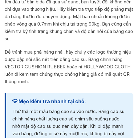
Khi đầu tư bàn bida đã qua sử dụng, bạn tuyệt đối không nên
chỉ dựa vào thương hiệu. Hãy kiểm tra trực tiếp độ phẳng mặt
đá bằng thước đo chuyên dụng. Mặt bàn chuẩn không được
phép võng quá 0.7mm khi chịu tải trọng 90kg. Bạn cũng cần
kiểm tra kỹ tình trạng khung chân và độ đàn hồi của băng cao
su.
Để tránh mua phải hàng nhái, hãy chú ý các logo thương hiệu
được dập nổi sắc nét trên băng cao su. Băng chính hãng
VECTOR CUSHION RUBBER hoặc nỉ HOLLYWOOD CLOTH
luôn đi kèm tem chứng thực chống hàng giả có mã quét QR
thông minh.
💡 Mẹo kiểm tra nhanh tại chỗ:
Thử thả một mẫu băng cao su vào nước. Băng cao su
chính hãng chất lượng cao sẽ chìm sâu xuống nước
nhờ mật độ cao su đúc nén dày dặn. Khi bi đập mạnh
vào băng, đường bi sẽ nảy mượt mà, không bị nảy vọt