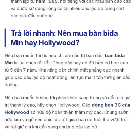
thành lập từ
năm 1985
, nổi tiếng với các mẫu bàn cao cấp
và được sử dụng rộng rãi tại nhiều câu lạc bộ cũng như
các giải đấu quốc tế.
Trả lời nhanh: Nên mua bàn bida
Min hay Hollywood?
Nếu bạn muốn tối ưu hóa chi phí đầu tư ban đầu,
bàn bida
Min
là lựa chọn rất tốt. Dòng bàn này có độ bền cơ học cao
từ 5 đến 7 năm. Khả năng cân chỉnh mặt phẳng cực nhanh
giúp các câu lạc bộ hoạt động liên tục mà ít tốn thời gian bảo
dưỡng.
Nếu bạn muốn hướng tới phân khúc sang trọng và cần giữ giá
trị thanh lý cao, hãy chọn Hollywood. Các
dòng bàn 3C của
Hollywood
sở hữu độ hoàn thiện thẩm mỹ cao. Khung sườn
hợp kim và gỗ nén chịu lực tốt giúp bàn có tuổi thọ vượt trội
và rất giữ giá khi cần sang nhượng câu lạc bộ.