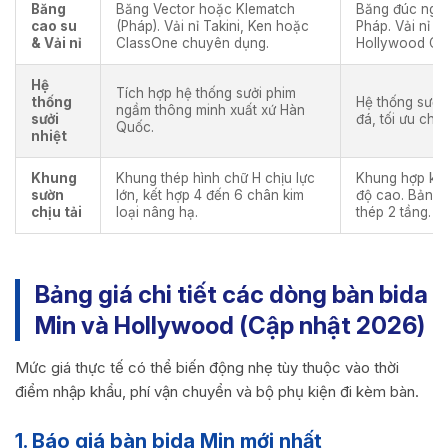
Băng
Băng Vector hoặc Klematch
Băng đúc nguy
cao su
(Pháp). Vải nỉ Takini, Ken hoặc
Pháp. Vải nỉ S
& Vải nỉ
ClassOne chuyên dụng.
Hollywood Clo
Hệ
Tích hợp hệ thống sưởi phim
thống
Hệ thống sưởi 
ngầm thông minh xuất xứ Hàn
sưởi
đá, tối ưu cho 
Quốc.
nhiệt
Khung
Khung thép hình chữ H chịu lực
Khung hợp kim
sườn
lớn, kết hợp 4 đến 6 chân kim
độ cao. Bản 
chịu tải
loại nâng hạ.
thép 2 tầng.
Bảng giá chi tiết các dòng bàn bida
Min và Hollywood (Cập nhật 2026)
Mức giá thực tế có thể biến động nhẹ tùy thuộc vào thời
điểm nhập khẩu, phí vận chuyển và bộ phụ kiện đi kèm bàn.
1. Báo giá bàn bida Min mới nhất