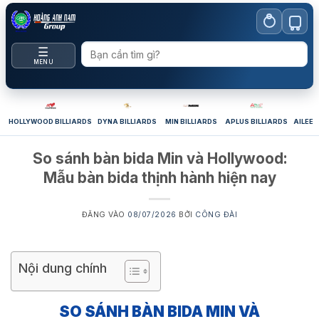
Bỏ
qua
nội
☰
dung
MENU
HOLLYWOOD BILLIARDS
DYNA BILLIARDS
MIN BILLIARDS
APLUS BILLIARDS
AILEEX
So sánh bàn bida Min và Hollywood:
Mẫu bàn bida thịnh hành hiện nay
ĐĂNG VÀO
08/07/2026
BỞI
CÔNG ĐÀI
Nội dung chính
SO SÁNH BÀN BIDA MIN VÀ