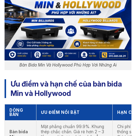
Bàn Bida Min Và Hollywood Phù Hợp Với Những Ai
Ưu điểm và hạn chế của bàn bida
Min và Hollywood
DÒNG
ƯU ĐIỂM NỔI BẬT
HẠN CH
BÀN
Mặt phẳng chuẩn 99.9%. Khung
Chi phí n
Bàn bida
thép chắc chắn. Giá rẻ hơn 2 – 3
thống sưở