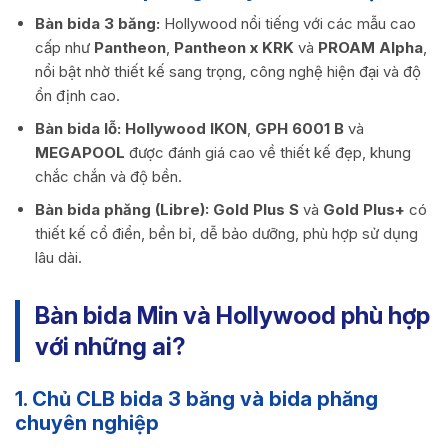
Bàn bida 3 băng:
Hollywood nổi tiếng với các mẫu cao
cấp như
Pantheon
,
Pantheon x KRK
và
PROAM Alpha
,
nổi bật nhờ thiết kế sang trọng, công nghệ hiện đại và độ
ổn định cao.
Bàn bida lỗ:
Hollywood IKON
,
GPH 6001 B
và
MEGAPOOL
được đánh giá cao về thiết kế đẹp, khung
chắc chắn và độ bền.
Bàn bida phăng (Libre):
Gold Plus S
và
Gold Plus+
có
thiết kế cổ điển, bền bỉ, dễ bảo dưỡng, phù hợp sử dụng
lâu dài.
Bàn bida Min và Hollywood phù hợp
với những ai?
1. Chủ CLB bida 3 băng và bida phăng
chuyên nghiệp