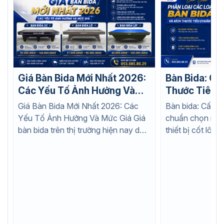
Giá Bàn Bida Mới Nhất 2026:
Bàn Bida: Cấ
Các Yếu Tố Ảnh Hưởng Và
Thước Tiêu 
Mức Giá
Điều Cần Biế
Giá Bàn Bida Mới Nhất 2026: Các
Bàn bida: Cấu tạo
Yếu Tố Ảnh Hưởng Và Mức Giá Giá
chuẩn chọn mua 
bàn bida trên thị trường hiện nay dao
thiết bị cốt lõi 
động rất...
đến...