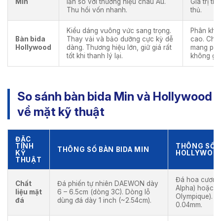
Min
lần so với thương hiệu châu Âu.
Giá trị th
Thu hồi vốn nhanh.
thủ.
Kiểu dáng vuông vức sang trọng.
Phân khúc
Bàn bida
Thay vải và bảo dưỡng cực kỳ dễ
cao. Châ
Hollywood
dàng. Thương hiệu lớn, giữ giá rất
mang pho
tốt khi thanh lý lại.
không gia
So sánh bàn bida Min và Hollywood
về mặt kỹ thuật
ĐẶC
TÍNH
THÔNG SỐ B
THÔNG SỐ BÀN BIDA MIN
KỸ
HOLLYWOO
THUẬT
Đá hoa cương
Chất
Đá phiến tự nhiên DAEWON dày
Alpha) hoặc 
liệu mặt
6 – 6.5cm (dòng 3C). Dòng lỗ
Olympique). D
đá
dùng đá dày 1 inch (~2.54cm).
0.04mm.