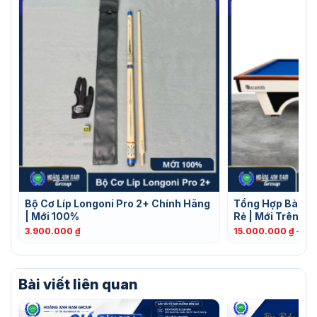
Bộ Cơ Líp Longoni Pro 2+ Chính Hãng
Tổng Hợp Bàn Bi
| Mới 100%
Rẻ | Mới Trên 9
3.900.000
₫
15.000.000
₫
–
29
Bài viết liên quan