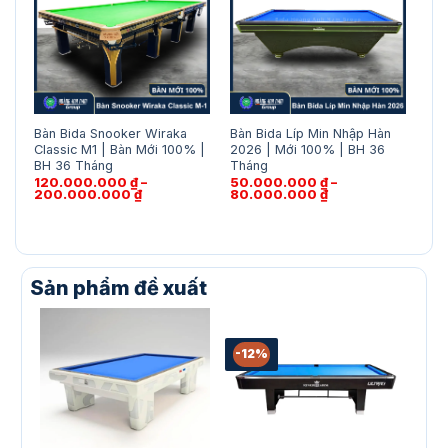
Bàn Bida Snooker Wiraka
Bàn Bida Líp Min Nhập Hàn
Bàn
Classic M1 | Bàn Mới 100% |
2026 | Mới 100% | BH 36
Líp
BH 36 Tháng
Tháng
Th
120.000.000
₫
–
50.000.000
₫
–
32
Khoảng
Khoảng
200.000.000
₫
80.000.000
₫
giá:
giá:
từ
từ
120.000.000 ₫
50.000.000 ₫
đến
đến
200.000.000 ₫
80.000.000 ₫
Sản phẩm đề xuất
-12%