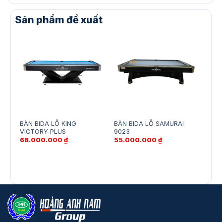
Sản phẩm đề xuất
BÀN BIDA LỖ KING
BÀN BIDA LỖ SAMURAI
BÀN
VICTORY PLUS
9023
SPE
68.000.000
₫
55.000.000
₫
129