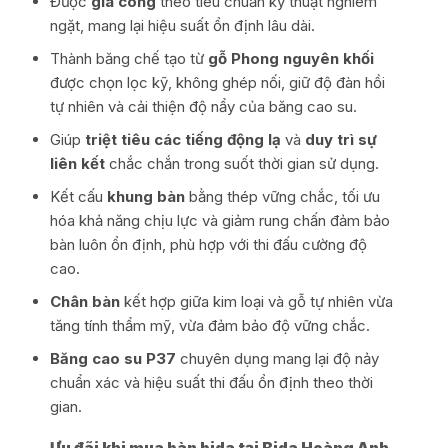
Được
gia công
theo tiêu chuẩn kỹ thuật nghiêm
ngặt, mang lại hiệu suất ổn định lâu dài.
Thành băng chế tạo từ
gỗ Phong nguyên khối
được chọn lọc kỹ, không ghép nối, giữ độ đàn hồi
tự nhiên và cải thiện độ nẩy của băng cao su.
Giúp
triệt tiêu các tiếng động lạ
và
duy trì sự
liên kết
chắc chắn trong suốt thời gian sử dụng.
Kết cấu
khung bàn
bằng thép vững chắc, tối ưu
hóa khả năng chịu lực và giảm rung chấn đảm bảo
bàn luôn ổn định, phù hợp với thi đấu cường độ
cao.
Chân bàn
kết hợp giữa kim loại và gỗ tự nhiên vừa
tăng tính thẩm mỹ, vừa đảm bảo độ vững chắc.
Băng cao su P37
chuyên dụng mang lại độ nảy
chuẩn xác và hiệu suất thi đấu ổn định theo thời
gian.
Ưu đãi khi mua bàn bida tại Bida Hoàng Anh