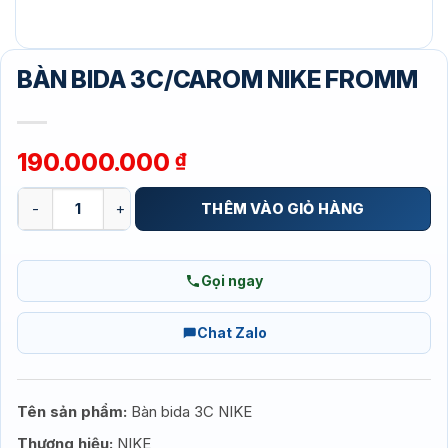
BÀN BIDA 3C/CAROM NIKE FROMM
190.000.000
₫
BÀN BIDA 3C/CAROM NIKE FROMM số lượng
THÊM VÀO GIỎ HÀNG
Gọi ngay
Chat Zalo
Tên sản phẩm:
Bàn bida 3C NIKE
Thương hiệu:
NIKE