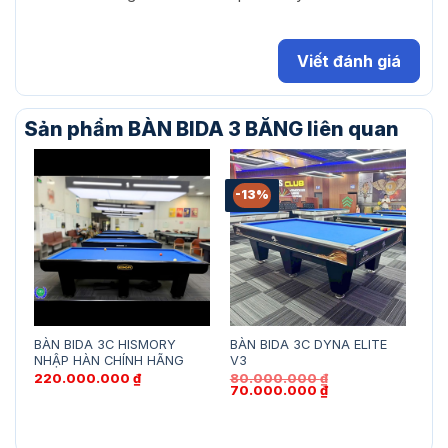
Viết đánh giá
Sản phẩm BÀN BIDA 3 BĂNG liên quan
-13%
BÀN BIDA 3C HISMORY
BÀN BIDA 3C DYNA ELITE
Bàn
NHẬP HÀN CHÍNH HÃNG
V3
Chí
36 
220.000.000
₫
80.000.000
₫
Giá
Giá
70.000.000
₫
16
gốc
hiện
là:
tại
80.000.000 ₫.
là:
70.000.000 ₫.