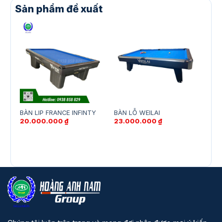
Sản phẩm đề xuất
BÀN LIP FRANCE INFINTY
BÀN LỖ WEILAI
BÀN
20.000.000
₫
23.000.000
₫
22.