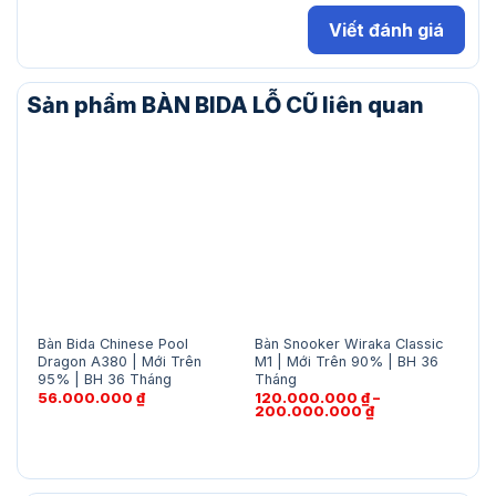
Viết đánh giá
Sản phẩm BÀN BIDA LỖ CŨ liên quan
Bàn Bida Chinese Pool
Bàn Snooker Wiraka Classic
Bàn
Dragon A380 | Mới Trên
M1 | Mới Trên 90% | BH 36
Tri
95% | BH 36 Tháng
Tháng
36 
56.000.000
₫
120.000.000
₫
–
7.
Khoảng
200.000.000
₫
20
giá:
từ
120.000.000 ₫
đến
200.000.000 ₫