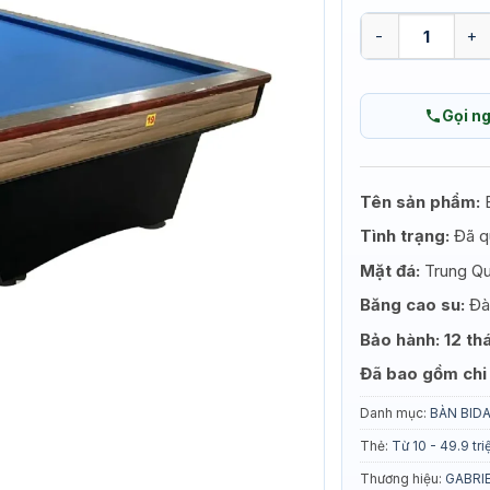
BÀN BIDA 3 BĂNG
Gọi n
Tên sản phẩm:
Tình trạng:
Đã q
Mặt đá:
Trung Q
Băng cao su:
Đà
Bảo hành: 12 t
Đã bao gồm chi 
Danh mục:
BÀN BID
Thẻ:
Từ 10 - 49.9 tri
Thương hiệu:
GABRIE