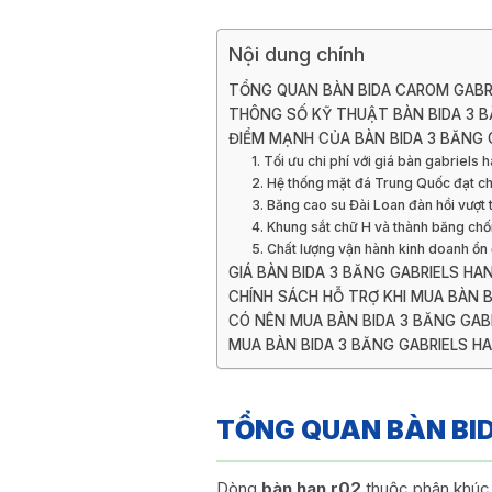
Nội dung chính
TỔNG QUAN BÀN BIDA CAROM GABR
THÔNG SỐ KỸ THUẬT BÀN BIDA 3 B
ĐIỂM MẠNH CỦA BÀN BIDA 3 BĂNG 
1. Tối ưu chi phí với giá bàn gabriels 
2. Hệ thống mặt đá Trung Quốc đạt c
3. Băng cao su Đài Loan đàn hồi vượt t
4. Khung sắt chữ H và thành băng ch
5. Chất lượng vận hành kinh doanh ổn
GIÁ BÀN BIDA 3 BĂNG GABRIELS HAN
CHÍNH SÁCH HỖ TRỢ KHI MUA BÀN 
CÓ NÊN MUA BÀN BIDA 3 BĂNG GAB
MUA BÀN BIDA 3 BĂNG GABRIELS HA
TỔNG QUAN BÀN BI
Dòng
bàn han r02
thuộc phân khúc 