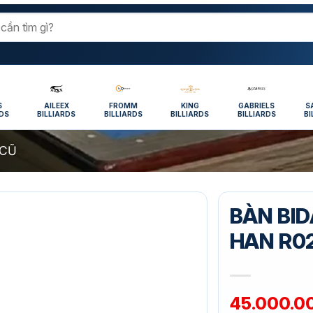
S
AILEEX
FROMM
KING
GABRIELS
S
RDS
BILLIARDS
BILLIARDS
BILLIARDS
BILLIARDS
BI
 CŨ
BÀN BID
HAN R0
45.000.0