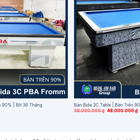
n 90% | BH 36 Tháng
Bàn Bida 3C Table | Bàn Trên 9
hoảng
Giá
G
58.000.000
₫
48.000.000
₫
á:
gốc
h
là:
t
.000.000 ₫
58.000.000 ₫.
l
ến
4
.000.000 ₫