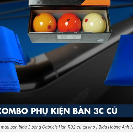
mẫu bàn bida 3 băng Gabriels Han R02 cũ tại kho | Bida Hoàng Anh