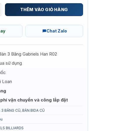
 GABRIELS HAN R02 CŨ số lượng
THÊM VÀO GIỎ HÀNG
gay
Chat Zalo
Bàn 3 Băng Gabriels Han R02
ua sử dụng
uốc
i Loan
háng
phí vận chuyển và công lắp đặt
A 3 BĂNG CŨ
,
BÀN BIDA CŨ
ệu
LS BILLIARDS