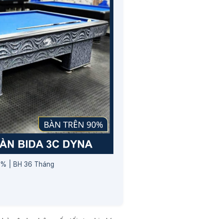
0% | BH 36 Tháng
iá
iện
ại
à:
8.000.000 ₫.