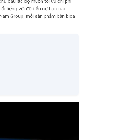
hủ câu lạc bộ muốn tối ưu chi phí
ổi tiếng với độ bền cơ học cao,
h Nam Group, mỗi sản phẩm bàn bida