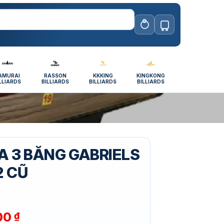
AMURAI
RASSON
KKKING
KINGKONG
LLIARDS
BILLIARDS
BILLIARDS
BILLIARDS
A 3 BĂNG GABRIELS
2 CŨ
00
₫