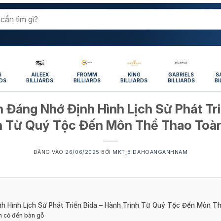
S
AILEEX
FROMM
KING
GABRIELS
S
RDS
BILLIARDS
BILLIARDS
BILLIARDS
BILLIARDS
BI
 Đáng Nhớ Định Hình Lịch Sử Phát Tri
h Từ Quý Tộc Đến Môn Thể Thao Toà
ĐĂNG VÀO
26/06/2025
BỞI
MKT_BIDAHOANGANHNAM
h Hình Lịch Sử Phát Triển Bida – Hành Trình Từ Quý Tộc Đến Môn T
àn cỏ đến bàn gỗ