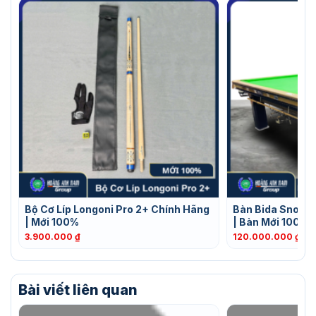
Bộ Cơ Líp Longoni Pro 2+ Chính Hãng
Bàn Bida Snooke
| Mới 100%
| Bàn Mới 100% 
3.900.000
₫
120.000.000
₫
–
2
Bài viết liên quan