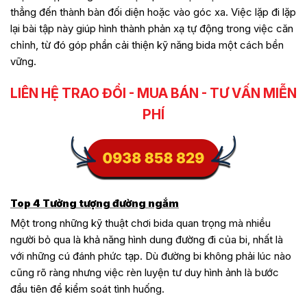
thẳng đến thành bàn đối diện hoặc vào góc xa. Việc lặp đi lặp
lại bài tập này giúp hình thành phản xạ tự động trong việc căn
chỉnh, từ đó góp phần cải thiện kỹ năng bida một cách bền
vững.
LIÊN HỆ TRAO ĐỔI - MUA BÁN - TƯ VẤN MIỄN
PHÍ
Top 4 Tưởng tượng đường ngắm
Một trong những kỹ thuật chơi bida quan trọng mà nhiều
người bỏ qua là khả năng hình dung đường đi của bi, nhất là
với những cú đánh phức tạp. Dù đường bi không phải lúc nào
cũng rõ ràng nhưng việc rèn luyện tư duy hình ảnh là bước
đầu tiên để kiểm soát tình huống.