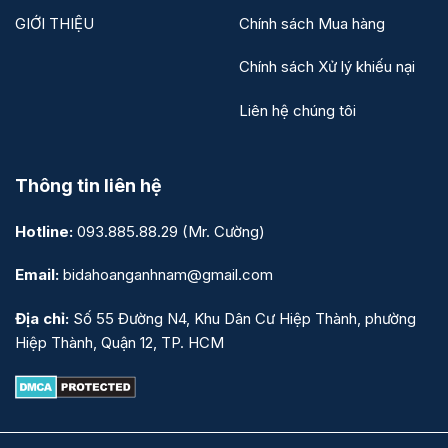
GIỚI THIỆU
Chính sách Mua hàng
Chính sách Xử lý khiếu nại
Liên hệ chúng tôi
Thông tin liên hệ
Hotline:
093.885.88.29
(Mr. Cường)
Email:
bidahoanganhnam@gmail.com
Địa chỉ:
Số 55 Đường N4, Khu Dân Cư Hiệp Thành, phường
Hiệp Thành, Quận 12, TP. HCM