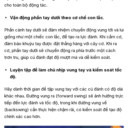
cho toàn bộ động tác.
Vận động phần tay dưới theo cơ chế con lắc.
Phần cánh tay dưới sẽ đảm nhiệm chuyển động vung tới và lui
giống như một chiếc con lắc, để tạo ra lực đánh. Khi cầm cơ,
đảm bảo khuỷu tay được đặt thẳng hàng với cây cơ. Khi ra
cơ, phần tay dưới sẽ chuyển động ra phía trước một cách
trơn tru, giúp cú đánh đạt độ mượt mà và dễ kiểm soát.
Luyện tập để làm chủ nhịp vung tay và kiểm soát tốc
độ.
Hãy dành thời gian để tập vung tay với các cú đánh có độ dài
khác nhau. Đường vung ra (forward swing) sẽ ảnh hưởng trực
tiếp đến lực đánh và tốc độ, trong khi đường vung về
(backswing) cần thực hiện chậm rãi, có kiểm soát để tạo độ
chính xác cao hơn.