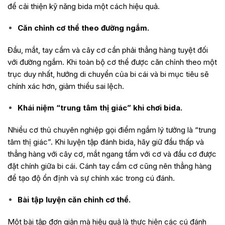
để cải thiện kỹ năng bida một cách hiệu quả.
Căn chỉnh cơ thể theo đường ngắm.
Đầu, mắt, tay cầm và cây cơ cần phải thẳng hàng tuyệt đối
với đường ngắm. Khi toàn bộ cơ thể được căn chỉnh theo một
trục duy nhất, hướng di chuyển của bi cái và bi mục tiêu sẽ
chính xác hơn, giảm thiểu sai lệch.
Khái niệm “trung tâm thị giác” khi chơi bida.
Nhiều cơ thủ chuyên nghiệp gọi điểm ngắm lý tưởng là “trung
tâm thị giác”. Khi luyện tập đánh bida, hãy giữ đầu thấp và
thẳng hàng với cây cơ, mắt ngang tầm với cơ và đầu cơ được
đặt chính giữa bi cái. Cánh tay cầm cơ cũng nên thẳng hàng
để tạo độ ổn định và sự chính xác trong cú đánh.
Bài tập luyện căn chỉnh cơ thể.
Một bài tập đơn giản mà hiệu quả là thực hiện các cú đánh