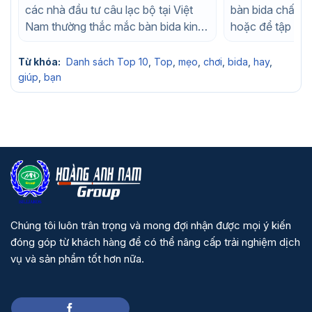
các nhà đầu tư câu lạc bộ tại Việt
bàn bida chất l
Nam thường thắc mắc bàn bida king
hoặc để tập luy
của...
nhà, chắc chắn..
Từ khóa:
Danh sách Top 10
,
Top
,
mẹo
,
chơi
,
bida
,
hay
,
giúp
,
bạn
Chúng tôi luôn trân trọng và mong đợi nhận được mọi ý kiến
đóng góp từ khách hàng để có thể nâng cấp trải nghiệm dịch
vụ và sản phẩm tốt hơn nữa.