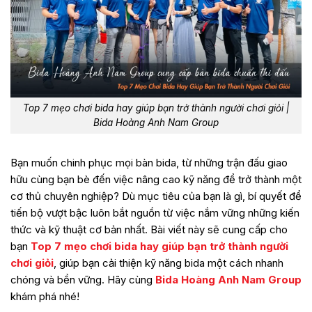
Top 7 mẹo chơi bida hay giúp bạn trở thành người chơi giỏi |
Bida Hoàng Anh Nam Group
Bạn muốn chinh phục mọi bàn bida, từ những trận đấu giao
hữu cùng bạn bè đến việc nâng cao kỹ năng để trở thành một
cơ thủ chuyên nghiệp? Dù mục tiêu của bạn là gì, bí quyết để
tiến bộ vượt bậc luôn bắt nguồn từ việc nắm vững những kiến
thức và kỹ thuật cơ bản nhất. Bài viết này sẽ cung cấp cho
bạn
Top 7 mẹo chơi bida hay giúp bạn trở thành người
chơi giỏi
, giúp bạn cải thiện kỹ năng bida một cách nhanh
chóng và bền vững. Hãy cùng
Bida Hoàng Anh Nam Group
khám phá nhé!