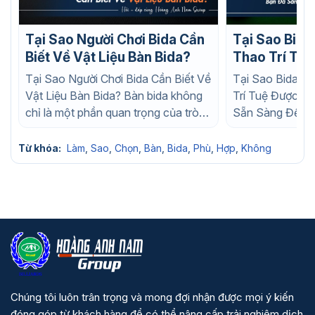
Tại Sao Người Chơi Bida Cần
Tại Sao Bida
Biết Về Vật Liệu Bàn Bida?
Thao Trí Tuệ
Thích? Bạn Đã Sẵn Sàng Để
Tại Sao Người Chơi Bida Cần Biết Về
Tại Sao Bida L
Trở Thành C
Vật Liệu Bàn Bida? Bàn bida không
Trí Tuệ Được Y
Nghiệp?
chỉ là một phần quan trọng của trò
Sẵn Sàng Để Tr
chơi mà...
Chuyên Nghiệp? 
Từ khóa:
Làm
,
Sao
,
Chọn
,
Bàn
,
Bida
,
Phù
,
Hợp
,
Không
Chúng tôi luôn trân trọng và mong đợi nhận được mọi ý kiến
đóng góp từ khách hàng để có thể nâng cấp trải nghiệm dịch