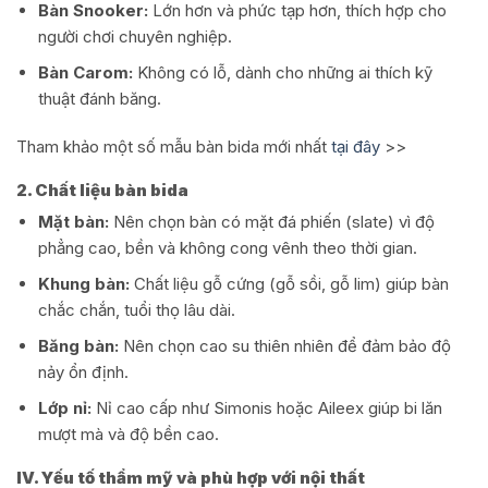
Bàn Snooker:
Lớn hơn và phức tạp hơn, thích hợp cho
người chơi chuyên nghiệp.
Bàn Carom:
Không có lỗ, dành cho những ai thích kỹ
thuật đánh băng.
Tham khảo một số mẫu bàn bida mới nhất
tại đây
>>
2. Chất liệu bàn bida
Mặt bàn:
Nên chọn bàn có mặt đá phiến (slate) vì độ
phẳng cao, bền và không cong vênh theo thời gian.
Khung bàn:
Chất liệu gỗ cứng (gỗ sồi, gỗ lim) giúp bàn
chắc chắn, tuổi thọ lâu dài.
Băng bàn:
Nên chọn cao su thiên nhiên để đảm bảo độ
nảy ổn định.
Lớp nỉ:
Nỉ cao cấp như Simonis hoặc Aileex giúp bi lăn
mượt mà và độ bền cao.
IV. Yếu tố thẩm mỹ và phù hợp với nội thất