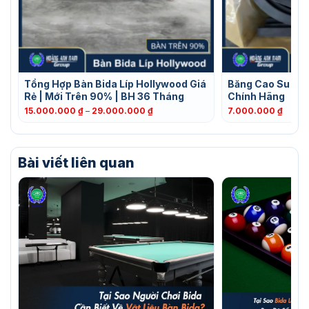
Tổng Hợp Bàn Bida Líp Hollywood Giá
Băng Cao Su 3C 
Rẻ | Mới Trên 90% | BH 36 Tháng
Chính Hãng
Khoảng
15.000.000
₫
–
29.000.000
₫
7.000.000
₫
giá:
từ
15.000.000 ₫
đến
Bài viết liên quan
29.000.000 ₫