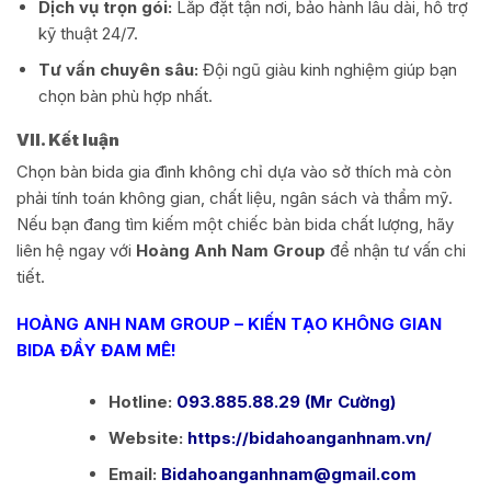
Dịch vụ trọn gói:
Lắp đặt tận nơi, bảo hành lâu dài, hỗ trợ
kỹ thuật 24/7.
Tư vấn chuyên sâu:
Đội ngũ giàu kinh nghiệm giúp bạn
chọn bàn phù hợp nhất.
VII. Kết luận
Chọn bàn bida gia đình không chỉ dựa vào sở thích mà còn
phải tính toán không gian, chất liệu, ngân sách và thẩm mỹ.
Nếu bạn đang tìm kiếm một chiếc bàn bida chất lượng, hãy
liên hệ ngay với
Hoàng Anh Nam Group
để nhận tư vấn chi
tiết.
HOÀNG ANH NAM GROUP – KIẾN TẠO KHÔNG GIAN
BIDA ĐẦY ĐAM MÊ!
Hotline:
093.885.88.29 (Mr Cường)
Website:
https://bidahoanganhnam.vn/
Email:
Bidahoanganhnam@gmail.com