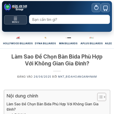
Bỏ
qua
nội
☰
dung
MENU
HOLLYWOOD BILLIARDS
DYNA BILLIARDS
MIN BILLIARDS
APLUS BILLIARDS
AILEEX
Làm Sao Để Chọn Bàn Bida Phù Hợp
Với Không Gian Gia Đình?
ĐĂNG VÀO
26/06/2025
BỞI
MKT_BIDAHOANGANHNAM
Nội dung chính
Làm Sao Để Chọn Bàn Bida Phù Hợp Với Không Gian Gia
Đình?