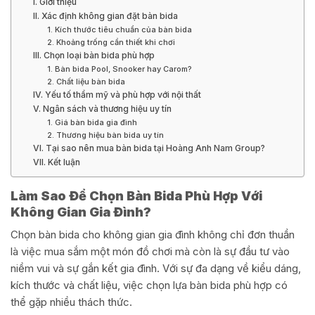
I. Giới thiệu
II. Xác định không gian đặt bàn bida
1. Kích thước tiêu chuẩn của bàn bida
2. Khoảng trống cần thiết khi chơi
III. Chọn loại bàn bida phù hợp
1. Bàn bida Pool, Snooker hay Carom?
2. Chất liệu bàn bida
IV. Yếu tố thẩm mỹ và phù hợp với nội thất
V. Ngân sách và thương hiệu uy tín
1. Giá bàn bida gia đình
2. Thương hiệu bàn bida uy tín
VI. Tại sao nên mua bàn bida tại Hoàng Anh Nam Group?
VII. Kết luận
Làm Sao Để Chọn Bàn Bida Phù Hợp Với
Không Gian Gia Đình?
Chọn bàn bida cho không gian gia đình không chỉ đơn thuần
là việc mua sắm một món đồ chơi mà còn là sự đầu tư vào
niềm vui và sự gắn kết gia đình. Với sự đa dạng về kiểu dáng,
kích thước và chất liệu, việc chọn lựa bàn bida phù hợp có
thể gặp nhiều thách thức.