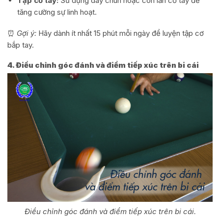
Tập cổ tay:
Sử dụng dây chun hoặc con lăn cổ tay để
tăng cường sự linh hoạt.
⏰
Gợi ý:
Hãy dành ít nhất 15 phút mỗi ngày để luyện tập cơ
bắp tay.
4. Điều chỉnh góc đánh và điểm tiếp xúc trên bi cái
Điều chỉnh góc đánh và điểm tiếp xúc trên bi cái.