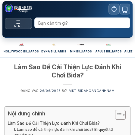
Bỏ
qua
nội
☰
dung
MENU
HOLLYWOOD BILLIARDS
DYNA BILLIARDS
MIN BILLIARDS
APLUS BILLIARDS
AILEEX
Làm Sao Để Cải Thiện Lực Đánh Khi
Chơi Bida?
ĐĂNG VÀO
26/06/2025
BỞI
MKT_BIDAHOANGANHNAM
Nội dung chính
Làm Sao Để Cải Thiện Lực Đánh Khi Chơi Bida?
I. Làm sao để cải thiện lực đánh khi chơi bida? Bí quyết từ