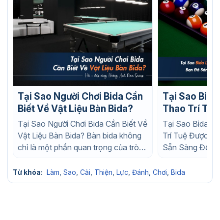
Tại Sao Người Chơi Bida Cần
Tại Sao Bida
Biết Về Vật Liệu Bàn Bida?
Thao Trí Tuệ
Thích? Bạn Đã Sẵn Sàng Để
Tại Sao Người Chơi Bida Cần Biết Về
Tại Sao Bida L
Trở Thành C
Vật Liệu Bàn Bida? Bàn bida không
Trí Tuệ Được Y
Nghiệp?
chỉ là một phần quan trọng của trò
Sẵn Sàng Để Tr
chơi mà...
Chuyên Nghiệp? 
Từ khóa:
Làm
,
Sao
,
Cải
,
Thiện
,
Lực
,
Đánh
,
Chơi
,
Bida