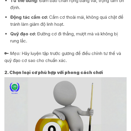
Tư thế đứng:
Đảm bảo chân rộng bằng vai, trọng tâm ổn
định.
Động tác cầm cơ:
Cầm cơ thoải mái, không quá chặt để
tránh làm giảm độ linh hoạt.
Quỹ đạo cơ:
Đường cơ đi thẳng, mượt mà và không bị
rung lắc.
🔑
Mẹo:
Hãy luyện tập trước gương để điều chỉnh tư thế và
quỹ đạo cơ sao cho chuẩn xác.
2. Chọn loại cơ phù hợp với phong cách chơi