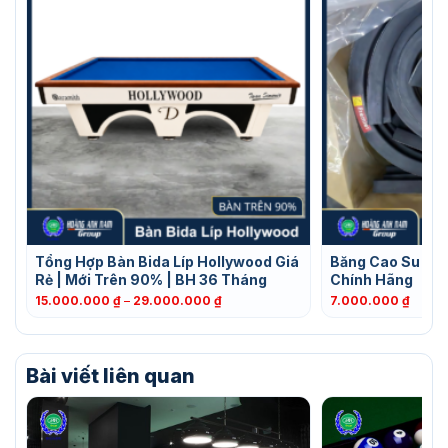
Tổng Hợp Bàn Bida Líp Hollywood Giá
Băng Cao Su 3C 
Rẻ | Mới Trên 90% | BH 36 Tháng
Chính Hãng
Khoảng
15.000.000
₫
–
29.000.000
₫
7.000.000
₫
giá:
từ
15.000.000 ₫
đến
Bài viết liên quan
29.000.000 ₫