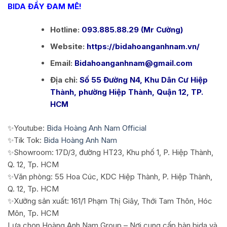
BIDA ĐẦY ĐAM MÊ!
Hotline:
093.885.88.29 (Mr Cường)
Website:
https://bidahoanganhnam.vn/
Email:
Bidahoanganhnam@gmail.com
Địa chỉ:
Số 55 Đường N4, Khu Dân Cư Hiệp
Thành, phường Hiệp Thành, Quận 12, TP.
HCM
✨Youtube:
Bida Hoàng Anh Nam Official
✨Tik Tok:
Bida Hoàng Anh Nam
✨Showroom: 17D/3, đường HT23, Khu phố 1, P. Hiệp Thành,
Q. 12, Tp. HCM
✨Văn phòng: 55 Hoa Cúc, KDC Hiệp Thành, P. Hiệp Thành,
Q. 12, Tp. HCM
✨Xưởng sản xuất: 161/1 Phạm Thị Giây, Thới Tam Thôn, Hóc
Môn, Tp. HCM
Lựa chọn Hoàng Anh Nam Group – Nơi cung cấp bàn bida và