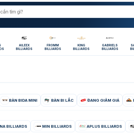
S
AILEEX
FROMM
KING
GABRIELS
S
RDS
BILLIARDS
BILLIARDS
BILLIARDS
BILLIARDS
BI
BÀN BIDA MINI
BÀN BI LẮC
ĐANG GIẢM GIÁ
NA BILLIARDS
MIN BILLIARDS
APLUS BILLIARDS