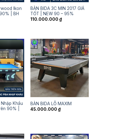
lywood Ikon
BÀN BIDA 3C MIN 2017 GIÁ
 90% | BH
TỐT | NEW 90 – 95%
110.000.000
₫
A Nhập Khẩu
BÀN BIDA LỖ MAXIM
rên 90% |
45.000.000
₫