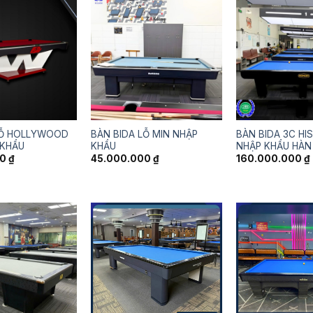
LỖ HOLLYWOOD
BÀN BIDA LỖ MIN NHẬP
BÀN BIDA 3C H
 KHẨU
KHẨU
NHẬP KHẨU HÀN
00
₫
45.000.000
₫
160.000.000
₫