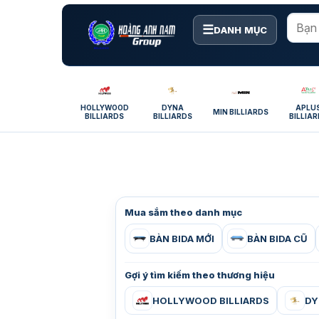
Bỏ
qua
☰
DANH MỤC
nội
dung
HOLLYWOOD
DYNA
APLU
MIN BILLIARDS
BILLIARDS
BILLIARDS
BILLIA
Mua sắm theo danh mục
BÀN BIDA MỚI
BÀN BIDA CŨ
Gợi ý tìm kiếm theo thương hiệu
HOLLYWOOD BILLIARDS
DY