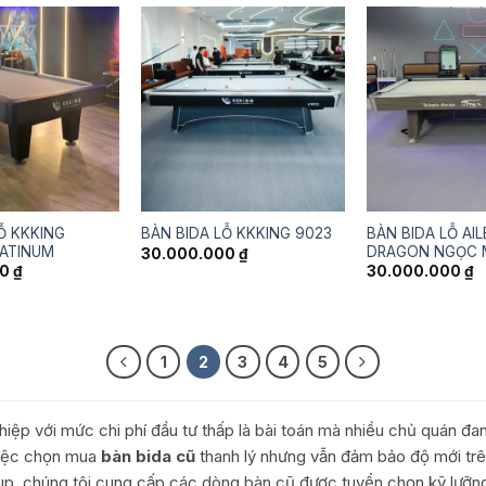
Ỗ KKKING
BÀN BIDA LỖ AIL
BÀN BIDA LỖ KKKING 9023
LATINUM
DRAGON NGỌC 
30.000.000
₫
00
₫
30.000.000
₫
1
2
3
4
5
hiệp với mức chi phí đầu tư thấp là bài toán mà nhiều chủ quán đ
việc chọn mua
bàn bida cũ
thanh lý nhưng vẫn đảm bảo độ mới trên
p, chúng tôi cung cấp các dòng bàn cũ được tuyển chọn kỹ lưỡng