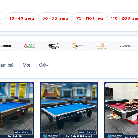
u
19 - 49 triệu
50 - 75 triệu
75 - 110 triệu
110 - 200 tri
iảm giá
Mới
Giá