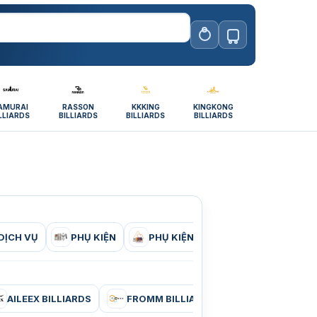
AMURAI
RASSON
KKKING
KINGKONG
LLIARDS
BILLIARDS
BILLIARDS
BILLIARDS
DỊCH VỤ
PHỤ KIỆN
PHỤ KIỆN CÂU LẠC BỘ BIDA
AILEEX BILLIARDS
FROMM BILLIARDS
KING BILLIAR