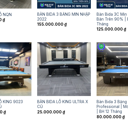
BÀN BIDA 3 BĂNG MIN NHẬP
Bàn Bida 3C Min
LỖ NQN
2022
Bàn Trên 90% | 
00
₫
Tháng
155.000.000
₫
125.000.000
₫
Ỗ KING 9023
BÀN BIDA LỖ KING ULTRA X
Bàn Bida 3 Băng
Ũ
CŨ
Professional | M
| BH 12 Tháng
00
₫
25.000.000
₫
80.000.000
₫