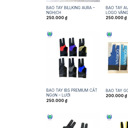
BAO TAY BILLKING AURA –
BAO TAY AU
NGHỊCH
LOGO VÀN
250.000
₫
250.000
₫
BAO TAY IBS PREMIUM CẮT
BAO TAY G
NGÓN – LƯỚI
200.000
₫
250.000
₫