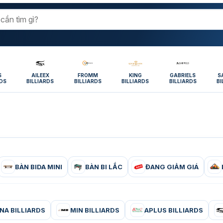
S
AILEEX
FROMM
KING
GABRIELS
S
RDS
BILLIARDS
BILLIARDS
BILLIARDS
BILLIARDS
BI
BÀN BIDA MINI
BÀN BI LẮC
ĐANG GIẢM GIÁ
NA BILLIARDS
MIN BILLIARDS
APLUS BILLIARDS