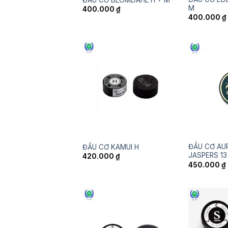
M
400.000
₫
400.000
₫
ĐẦU CƠ AU
ĐẦU CƠ KAMUI H
JASPERS 13
420.000
₫
450.000
₫