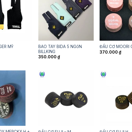
BAO TAY BIDA 5 NGÓN
GER MỸ
ĐẦU CƠ MOORI 
BILLKING
370.000
₫
350.000
₫
DY MERCKX H +
ĐẦU CƠ FUJI – M
ĐẦU CƠ FUJI H