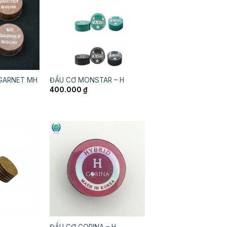
GARNET MH
ĐẦU CƠ MONSTAR – H
400.000
₫
ĐẦU CƠ GORINA – H