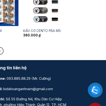
M
ĐẦU CƠ CENTO PBA MS
380.000
₫
ng tin liên hệ
ine:
093.885.88.29
(Mr. Cường)
l:
bidahoanganhnam@gmail.com
hỉ:
Số 55 Đường N4, Khu Dân Cư Hiệp
h, phường Hiệp Thành, Quận 12, TP. HCM