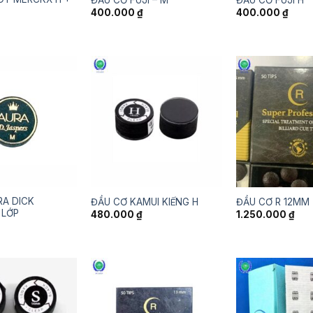
400.000
₫
400.000
₫
RA DICK
ĐẦU CƠ KAMUI KIẾNG H
ĐẦU CƠ R 12MM
 LỚP
480.000
₫
1.250.000
₫