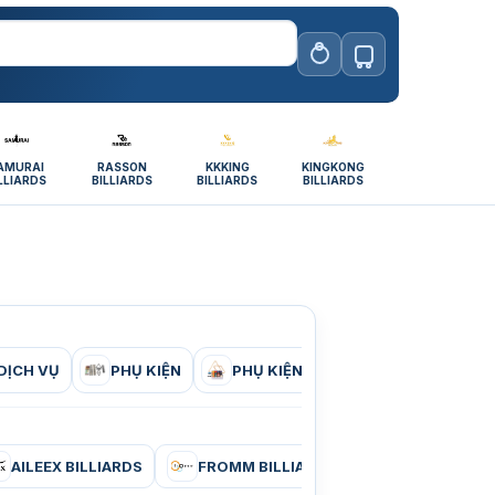
AMURAI
RASSON
KKKING
KINGKONG
LLIARDS
BILLIARDS
BILLIARDS
BILLIARDS
DỊCH VỤ
PHỤ KIỆN
PHỤ KIỆN CÂU LẠC BỘ BIDA
AILEEX BILLIARDS
FROMM BILLIARDS
KING BILLIAR