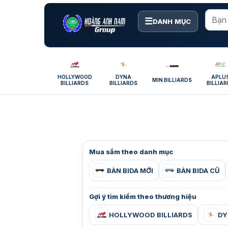
Bỏ
qua
☰
DANH MỤC
nội
dung
HOLLYWOOD
DYNA
APLU
MIN BILLIARDS
BILLIARDS
BILLIARDS
BILLIA
Mua sắm theo danh mục
BÀN BIDA MỚI
BÀN BIDA CŨ
Gợi ý tìm kiếm theo thương hiệu
HOLLYWOOD BILLIARDS
DY