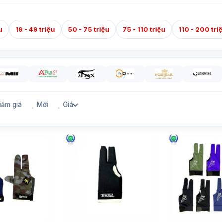
u
19 - 49 triệu
50 - 75 triệu
75 - 110 triệu
110 - 200 tri
iảm giá
Mới
Giá