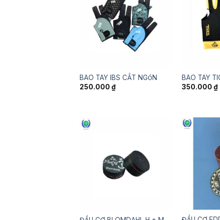
BAO TAY IBS CẮT NGÓN
BAO TAY TI
250.000
₫
350.000
₫
ĐẦU CƠ ED
ĐẦU CƠ BLOMDAHL H + M