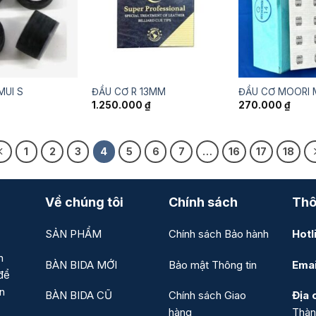
MUI S
ĐẦU CƠ R 13MM
ĐẦU CƠ MOORI 
1.250.000
₫
270.000
₫
1
2
3
4
5
6
7
…
16
17
18
Về chúng tôi
Chính sách
Thô
SẢN PHẨM
Chính sách Bảo hành
Hotl
n
BÀN BIDA MỚI
Bảo mật Thông tin
Emai
để
ản
BÀN BIDA CŨ
Chính sách Giao
Địa c
hàng
Thàn