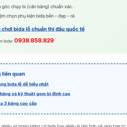
án góc chạy bi (cân băng) chuẩn xác.
iệm chọn phụ kiện bida bền – đẹp – rẻ.
chơi bida lỗ chuẩn thi đấu quốc tế
0938.858.829
n bida:
 liên quan
ng bida lỗ dễ hiểu nhất
hăng và kỹ thuật gom bi đỉnh cao
da 3 băng cao cấp
 nhiêu và trọng lượng cơ bida bao nhiêu là phù hợp sẽ giúp bạn tự 