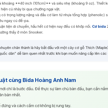
 khoảng **40 inch (101cm)** và siêu nhẹ (khoảng 9 oz). Thiết k
hiện cú nhảy bi qua chướng ngại vật.
có trọng lượng nặng và đầu cơ làm từ nhựa tổng hợp (phenolic) siê
iêu ngay cú đề-pa.
uận tiện di chuyển, hầu hết cơ hiện nay đều có khớp nối.
Cơ bida
2
thường thấy ở môn Snooker.
i khuyên chân thành là hãy bắt đầu với một cây cơ gỗ Thích (Maple
quốc dân” dễ làm quen nhất trước khi bạn muốn nâng cấp lên các d
uật cùng Bida Hoàng Anh Nam
mới chỉ là bước đầu. Để thực sự làm chủ bàn đấu, bạn cần nắ
căn bản nhất.
 đứng và cách cầm cơ không bị rung tay.