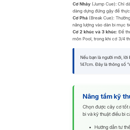
Cơ Nhảy
(Jump Cue): Chỉ dài
dàng dựng đứng gậy để thực 
Cơ Phá
(Break Cue): Thường 
năng lượng vào dàn bi mục t
Cơ 2 khúc và 3 khúc
: Để th
môn Pool, trong khi cơ 3/4 
Nếu bạn là người mới, lờ
147cm. Đây là thông số “
Nâng tầm kỹ th
Chọn được cây cơ tốt 
bi và kỹ thuật điều bi 
Hướng dẫn tư thế