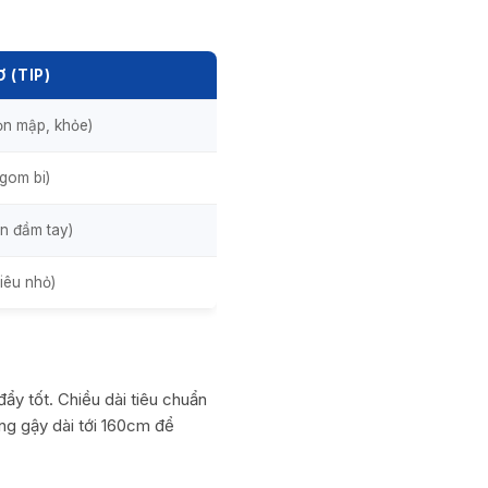
 (TIP)
n mập, khỏe)
 gom bi)
n đầm tay)
iêu nhỏ)
đẩy tốt. Chiều dài tiêu chuẩn
ng gậy dài tới 160cm để