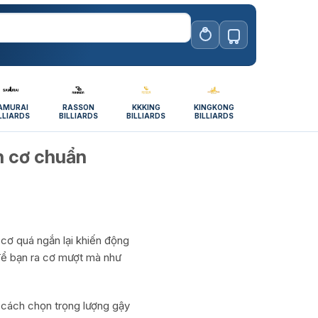
AMURAI
RASSON
KKKING
KINGKONG
LLIARDS
BILLIARDS
BILLIARDS
BILLIARDS
n cơ chuẩn
 cơ quá ngắn lại khiến động
 để bạn ra cơ mượt mà như
à cách chọn trọng lượng gậy