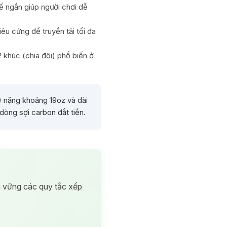
ế ngắn giúp người chơi dễ
u cứng để truyền tải tối đa
 khúc (chia đôi) phổ biến ở
) nặng khoảng 19oz và dài
òng sợi carbon đắt tiền.
m vững các quy tắc xếp