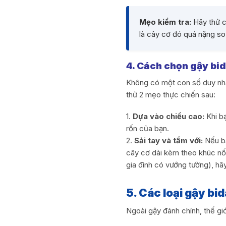
Mẹo kiểm tra:
Hãy thử c
là cây cơ đó quá nặng so 
4. Cách chọn gậy bid
Không có một con số duy nhấ
thử 2 mẹo thực chiến sau:
1.
Dựa vào chiều cao:
Khi bạ
rốn của bạn.
2.
Sải tay và tầm với:
Nếu bạ
cây cơ dài kèm theo khúc nối
gia đình có vướng tường), hã
5. Các loại gậy bid
Ngoài gậy đánh chính, thế giớ