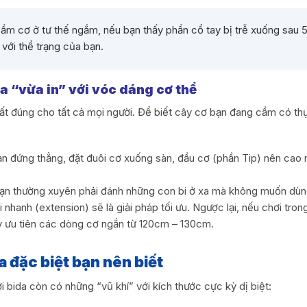
ầm cơ ở tư thế ngắm, nếu bạn thấy phần cổ tay bị trễ xuống sau 5-
với thể trạng của bạn.
a “vừa in” với vóc dáng cơ thể
t đúng cho tất cả mọi người. Để biết cây cơ bạn đang cầm có th
n đứng thẳng, đặt đuôi cơ xuống sàn, đầu cơ (phần Tip) nên ca
n thường xuyên phải đánh những con bi ở xa mà không muốn dùng
 nhanh (extension) sẽ là giải pháp tối ưu. Ngược lại, nếu chơi tro
y ưu tiên các dòng cơ ngắn từ 120cm – 130cm.
a đặc biệt bạn nên biết
i bida còn có những “vũ khí” với kích thước cực kỳ dị biệt: