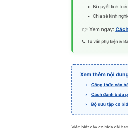
Bí quyết tính to
Chia sẻ kinh ngh
👉 Xem ngay:
Cách 
📞 Tư vấn phụ kiện & Bà
Xem thêm nội dung
›
Công thức cân bă
›
Cách đánh bida p
›
Bộ sưu tập cơ bi
Việc biết cây cơ bida dài bao