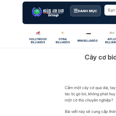
Bỏ
qua
☰
DANH MỤC
nội
dung
HOLLYWOOD
DYNA
APLU
MIN BILLIARDS
BILLIARDS
BILLIARDS
BILLIA
Cây cơ bi
Cầm một cây cơ quá dài, tay b
tác bị gò bó, không phát huy
một cơ thủ chuyên nghiệp?
Bài viết này sẽ cung cấp thô