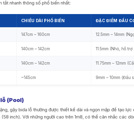
 tắt nhanh thông số phổ biến nhất:
CHIỀU DÀI PHỔ BIẾN
ĐẶC ĐIỂM ĐẦU CƠ
147cm – 160cm
12.5mm – 14mm (Ngọ
140cm – 142cm
11.5mm (Nhỏ, hỗ trợ
140cm – 142cm
11.75mm – 12mm (Cầ
~145cm
9mm – 10mm (Đầu s
lỗ (Pool)
 nặng, gậy bida lỗ thường được thiết kế dài và ngọn mập để tạo lực 
(58 inch). Với những người cao trên 1m8, có thể cân nhắc các dò