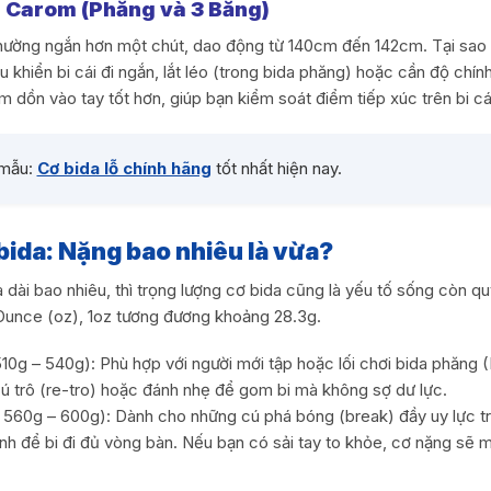
a Carom (Phăng và 3 Băng)
thường ngắn hơn một chút, dao động từ 140cm đến 142cm. Tại sao 
iều khiển bi cái đi ngắn, lắt léo (trong bida phăng) hoặc cần độ chí
m dồn vào tay tốt hơn, giúp bạn kiểm soát điểm tiếp xúc trên bi cá
 mẫu:
Cơ bida lỗ chính hãng
tốt nhất hiện nay.
bida: Nặng bao nhiêu là vừa?
 dài bao nhiêu, thì trọng lượng cơ bida cũng là yếu tố sống còn q
 Ounce (oz), 1oz tương đương khoảng 28.3g.
10g – 540g): Phù hợp với người mới tập hoặc lối chơi bida phăng (L
ú trô (re-tro) hoặc đánh nhẹ để gom bi mà không sợ dư lực.
g 560g – 600g): Dành cho những cú phá bóng (break) đầy uy lực t
h để bi đi đủ vòng bàn. Nếu bạn có sải tay to khỏe, cơ nặng sẽ 