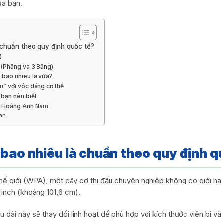
ủa bạn.
 chuẩn theo quy định quốc tế?
)
 (Phăng và 3 Băng)
 bao nhiêu là vừa?
n” với vóc dáng cơ thể
 bạn nên biết
da Hoàng Anh Nam
uan
 bao nhiêu là chuẩn theo quy định q
Thế giới (WPA), một cây cơ thi đấu chuyên nghiệp không có giới hạn
0 inch (khoảng 101,6 cm).
ều dài này sẽ thay đổi linh hoạt để phù hợp với kích thước viên bi v