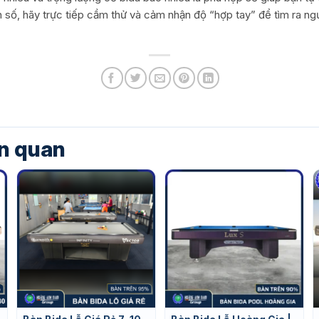
số, hãy trực tiếp cầm thử và cảm nhận độ “hợp tay” để tìm ra ng
n quan