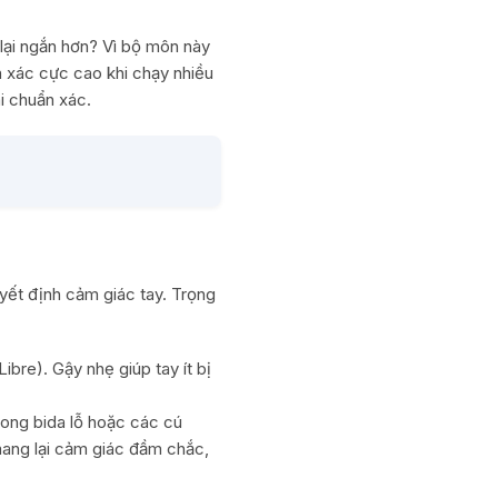
lại ngắn hơn? Vì bộ môn này
nh xác cực cao khi chạy nhiều
i chuẩn xác.
uyết định cảm giác tay. Trọng
ibre). Gậy nhẹ giúp tay ít bị
rong bida lỗ hoặc các cú
mang lại cảm giác đầm chắc,