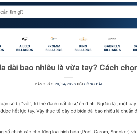
S
AILEEX
FROMM
KING
GABRIELS
S
RDS
BILLIARDS
BILLIARDS
BILLIARDS
BILLIARDS
BI
da dài bao nhiêu là vừa tay? Cách chọ
ĐĂNG VÀO
20/04/2026
BỞI
CÔNG ĐÀI
ạn sẽ bị “với”, tư thế đánh mất đi sự ổn định. Ngược lại, một cây
 được hết lực tay. Vậy thực tế cây cơ bida dài bao nhiêu là chuẩn
ng số chính xác cho từng loại hình bida (Pool, Carom, Snooker) v