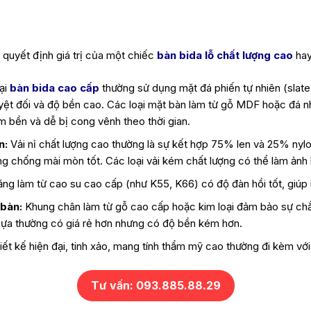
 quyết định giá trị của một chiếc
bàn bida lỗ chất lượng cao
hay
ại
bàn bida cao cấp
thường sử dụng mặt đá phiến tự nhiên (slate
ệt đối và độ bền cao. Các loại mặt bàn làm từ gỗ MDF hoặc đá nh
 bền và dễ bị cong vênh theo thời gian.
n:
Vải nỉ chất lượng cao thường là sự kết hợp 75% len và 25% nylon
g chống mài mòn tốt. Các loại vải kém chất lượng có thể làm ảnh
ng làm từ cao su cao cấp (như K55, K66) có độ đàn hồi tốt, giúp 
bàn:
Khung chân làm từ gỗ cao cấp hoặc kim loại đảm bảo sự ch
hựa thường có giá rẻ hơn nhưng có độ bền kém hơn.
ết kế hiện đại, tinh xảo, mang tính thẩm mỹ cao thường đi kèm vớ
Tư vấn: 093.885.88.29