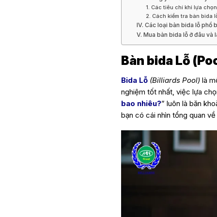
1. Các tiêu chí khi lựa chọ
2. Cách kiểm tra bàn bida l
IV. Các loại bàn bida lỗ phổ b
V. Mua bàn bida lỗ ở đâu và 
Bàn bida Lỗ (Poo
Bida Lỗ
(Billiards Pool)
là mộ
nghiệm tốt nhất, việc lựa ch
bao nhiêu?
” luôn là băn kho
bạn có cái nhìn tổng quan về