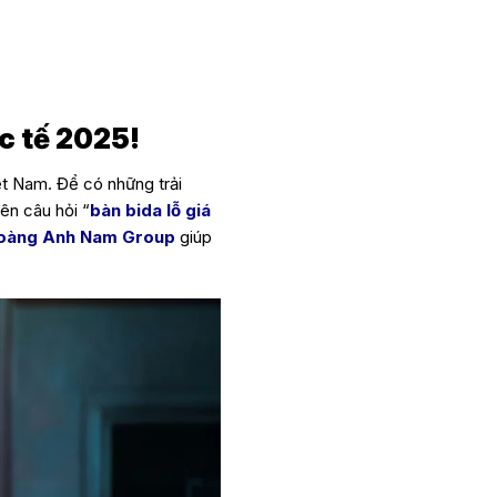
ực tế 2025!
iệt Nam. Để có những trải
ên câu hỏi “
bàn bida lỗ giá
oàng Anh Nam Group
giúp