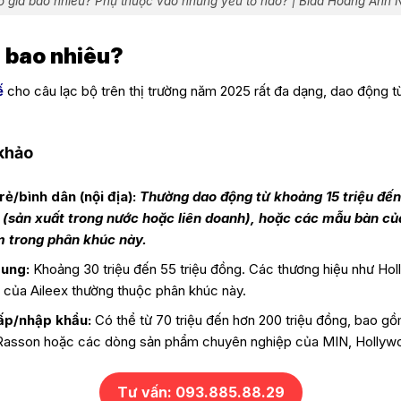
lỗ giá bao nhiêu? Phụ thuộc vào những yếu tố nào? | Bida Hoàng Anh
iá bao nhiêu?
ế
cho câu lạc bộ trên thị trường năm 2025 rất đa dạng, dao động t
 khảo
rẻ/bình dân (nội địa):
Thường dao động từ khoảng 15 triệu đến
(sản xuất trong nước hoặc liên doanh), hoặc các mẫu bàn củ
 trong phân khúc này.
rung:
Khoảng 30 triệu đến 55 triệu đồng. Các thương hiệu như H
 của Aileex thường thuộc phân khúc này.
ấp/nhập khẩu:
Có thể từ 70 triệu đến hơn 200 triệu đồng, bao g
Rasson hoặc các dòng sản phẩm chuyên nghiệp của MIN, Hollyw
Tư vấn: 093.885.88.29