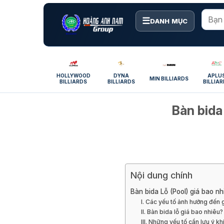
Bỏ
qua
☰
DANH MỤC
nội
dung
HOLLYWOOD
DYNA
APLU
MIN BILLIARDS
BILLIARDS
BILLIARDS
BILLIA
Bàn bida
Nội dung chính
Bàn bida Lỗ (Pool) giá bao nh
I. Các yếu tố ảnh hưởng đến g
II. Bàn bida lỗ giá bao nhiêu?
III. Những yếu tố cần lưu ý k