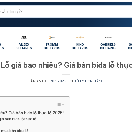
S
AILEEX
FROMM
KING
GABRIELS
S
RDS
BILLIARDS
BILLIARDS
BILLIARDS
BILLIARDS
BI
 Lỗ giá bao nhiêu? Giá bàn bida lỗ thự
ĐĂNG VÀO
16/07/2025
BỞI
XỬ LÝ ĐƠN HÀNG
iêu? Giá bàn bida lỗ thực tế 2025!
iá bàn bida lỗ thực tế
hi mua bàn bida lỗ