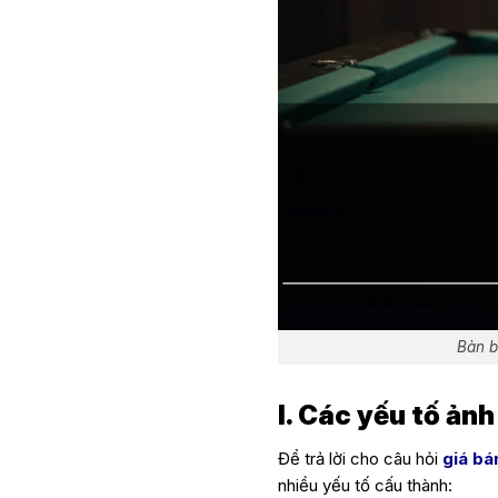
Bàn b
I. Các yếu tố ản
Để trả lời cho câu hỏi
giá bá
nhiều yếu tố cấu thành: