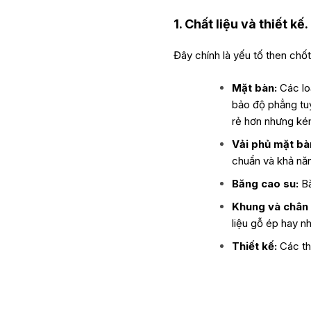
1. Chất liệu và thiết kế.
Đây chính là yếu tố then chốt
Mặt bàn:
Các lo
bảo độ phẳng tuy
rẻ hơn nhưng kém
Vải phủ mặt bà
chuẩn và khả năn
Băng cao su:
Bă
Khung và chân 
liệu gỗ ép hay n
Thiết kế:
Các thi