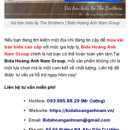
Vải bàn bida líp The Brothers | Bida Hoàng Anh Nam Group
Nếu bạn đang tìm kiếm một địa chỉ đáng tin cậy để
mua vải
bàn bida cao cấp
với mức giá hợp lý,
Bida Hoàng Anh
Nam Group
chính là nơi bạn có thể hoàn toàn yên tâm.Tại
Bida Hoàng Anh Nam Group
, mỗi sản phẩm không chỉ là
một lựa chọn mà là một cam kết về chất lượng. Liên hệ để
được tư vấn và hỗ trợ ngay hôm nay!
Liên hệ tư vấn miễn phí!
Hotline:
093.885.88.29 (Mr Cường)
Website:
https://bidahoanganhnam.vn/
Email:
Bidahoanganhnam@gmail.com
Địa chỉ:
Số 55 Đường N4, Khu Dân Cư Hiệp