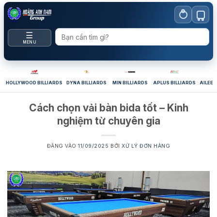
Bỏ
qua
nội
☰
dung
MENU
HOLLYWOOD BILLIARDS
DYNA BILLIARDS
MIN BILLIARDS
APLUS BILLIARDS
AILEEX
Cách chọn vải bàn bida tốt – Kinh
nghiệm từ chuyên gia
ĐĂNG VÀO
11/09/2025
BỞI
XỬ LÝ ĐƠN HÀNG