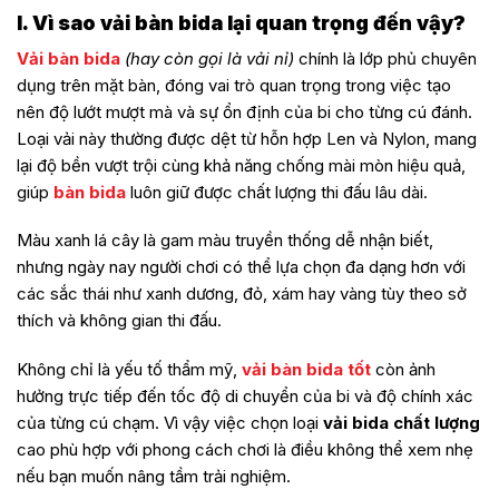
I. Vì sao vải bàn bida lại quan trọng đến vậy?
Vải bàn bida
(hay còn gọi là vải nỉ)
chính là lớp phủ chuyên
dụng trên mặt bàn, đóng vai trò quan trọng trong việc tạo
nên độ lướt mượt mà và sự ổn định của bi cho từng cú đánh.
Loại vải này thường được dệt từ hỗn hợp Len và Nylon, mang
lại độ bền vượt trội cùng khả năng chống mài mòn hiệu quả,
giúp
bàn bida
luôn giữ được chất lượng thi đấu lâu dài.
Màu xanh lá cây là gam màu truyền thống dễ nhận biết,
nhưng ngày nay người chơi có thể lựa chọn đa dạng hơn với
các sắc thái như xanh dương, đỏ, xám hay vàng tùy theo sở
thích và không gian thi đấu.
Không chỉ là yếu tố thẩm mỹ,
vải bàn bida tốt
còn ảnh
hưởng trực tiếp đến tốc độ di chuyển của bi và độ chính xác
của từng cú chạm. Vì vậy việc chọn loại
vải bida chất lượng
cao phù hợp với phong cách chơi là điều không thể xem nhẹ
nếu bạn muốn nâng tầm trải nghiệm.