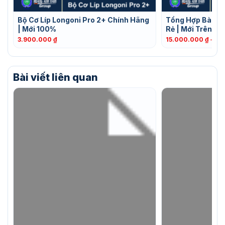
Bộ Cơ Líp Longoni Pro 2+ Chính Hãng
Tổng Hợp Bàn Bi
| Mới 100%
Rẻ | Mới Trên 9
3.900.000
₫
15.000.000
₫
–
29
Bài viết liên quan