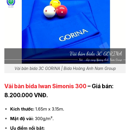
Vải bàn bida 3C GORINA | Bida Hoàng Anh Nam Group
Vải bàn bida Iwan Simonis 300
– Giá bán:
8.200.000 VNĐ.
Kích thước:
1.65m x 3.15m.
Mật độ vải:
300g/m².
Ưu điểm nổi bật: