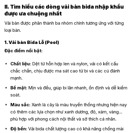
II. Tìm hiểu các dòng vải bàn bida nhập khẩu
được ưa chuộng nhất
Vải bàn được phân thành ba nhóm chính tương ứng với từng
loại bàn.
1. Vải bàn Bida Lỗ (Pool)
Đặc điểm nổi bật:
Chất liệu:
Dệt từ hỗn hợp len và nylon, vải có kết cấu
chắc chắn, chịu được ma sát cao từ bi và các cú đánh
mạnh.
Bề mặt:
Mịn và đều, giúp bi lăn nhanh, ổn định và dễ kiểm
soát.
Màu sắc:
Xanh lá cây là màu truyền thống nhưng hiện nay
có thêm các lựa chọn như xanh dương, đỏ, xám, vàng…
phù hợp với phong cách nội thất và sở thích cá nhân.
Độ bền:
Vải bida chất lượng cao có khả năng chống mài