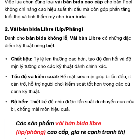
Việc lựa chọn đúng loại
vải bàn bida cao cấp
cho bàn Pool
không chỉ nâng cao hiệu suất thi đấu mà còn góp phần tăng
tuổi thọ và tính thẩm mỹ cho
bàn bida
.
2. Vải bàn bida Libre (Líp/Phăng)
Dành cho
bàn bida không lỗ
,
Vải bàn Libre
có những đặc
điểm kỹ thuật riêng biệt:
Chất liệu:
Tỷ lệ len thường cao hơn, tạo độ đàn hồi và độ
mịn lý tưởng cho các kỹ thuật đánh chính xác.
Tốc độ và kiểm soát:
Bề mặt siêu mịn giúp bi lăn đều, ít
cản trở, hỗ trợ người chơi kiểm soát tốt hơn trong các cú
đánh kỹ thuật.
Độ bền:
Thiết kế để chịu được tần suất di chuyển cao của
bi, chống mài mòn hiệu quả.
Các sản phẩm
vải bàn bida libre
(líp/phăng)
cao cấp, giá rẻ cạnh tranh thị