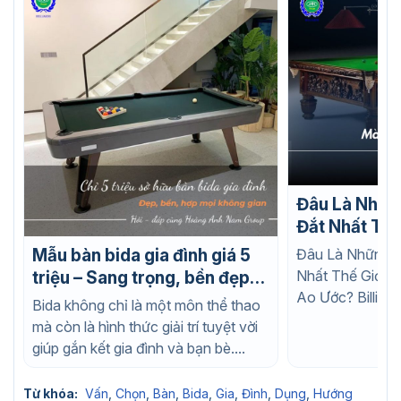
Đâu Là Nhữn
Đắt Nhất Thế
Nào Cũng Ao
Đâu Là Những C
Mẫu bàn bida gia đình giá 5
Nhất Thế Giới 
triệu – Sang trọng, bền đẹp,
Ao Ước? Billiard
phù hợp mọi không gian
Bida không chỉ là một môn thể thao
bộ môn thể...
mà còn là hình thức giải trí tuyệt vời
giúp gắn kết gia đình và bạn bè....
Từ khóa:
Vấn
,
Chọn
,
Bàn
,
Bida
,
Gia
,
Đình
,
Dụng
,
Hướng