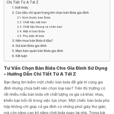
Chi Tiết Từ A Tới Z
1. Giới thiệu
2. Các tiêu chí quan trọng khi chọn bàn Bida gia đình
2.1. Kích thước bàn Bida
2.2. Chất liệu mặt bàn
2.3. Chất liệu khung và chân bàn
2.4. Mặt nỉ bàn Bida
2.5. Phụ kiện đi kèm
3. Nên mua bàn Bida ở đâu?
4. Giá bàn Bida gia đình
5. Mẹo bảo quản bàn Bida gia đình
6. Kết luận
Tư Vấn Chọn Bàn Bida Cho Gia Đình Sử Dụng
– Hướng Dẫn Chi Tiết Từ A Tới Z
Bạn đang tìm kiếm một chiếc bàn bida để giải trí cùng gia
đình nhưng chưa biết nên chọn loại nào? Trên thị trường có
rất nhiều mẫu bàn bida với chất lượng và giá cả khác nhau,
khiến bạn bối rối trong việc lựa chọn. Một chiếc bàn bida phù
hợp không chỉ giúp cả gia đình có những phút giây thư giãn,
mà còn nâng cao kỹ năng chơi bida ngay tại nhà. Trong bài