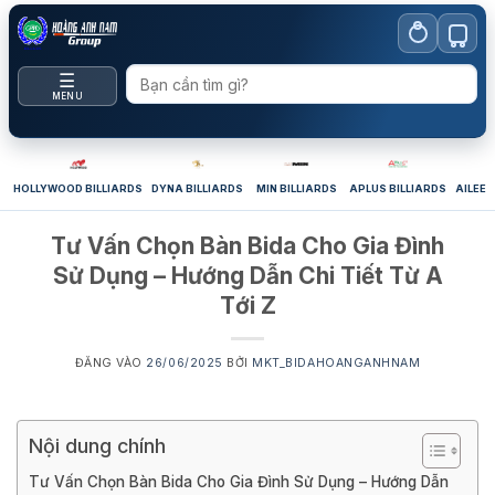
Bỏ
qua
nội
☰
dung
MENU
HOLLYWOOD BILLIARDS
DYNA BILLIARDS
MIN BILLIARDS
APLUS BILLIARDS
AILEEX
Tư Vấn Chọn Bàn Bida Cho Gia Đình
Sử Dụng – Hướng Dẫn Chi Tiết Từ A
Tới Z
ĐĂNG VÀO
26/06/2025
BỞI
MKT_BIDAHOANGANHNAM
Nội dung chính
Tư Vấn Chọn Bàn Bida Cho Gia Đình Sử Dụng – Hướng Dẫn