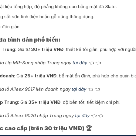
t liệu tổng hợp, độ phẳng không cao bằng mặt đá Slate.
g sắt sơn tĩnh điện hoặc gỗ cứng thông dụng.
 đơn giản.
a bình dân phổ biến:
 Trung
: Giá từ
30+ triệu VNĐ
, thiết kế tối giản, phù hợp với ngườ
da Líp MR-Sung nhập Trung ngay
tại đây
👈 👈
n doanh
: Giá
25+ triệu VNĐ
, bề mặt ổn định, phù hợp cho quán bi
a lỗ Aileex 9017 liên doanh ngay
tại đây
👈 👈
ập Trung
: Giá
35+ triệu VNĐ
, độ bền tốt, tiết kiệm chi phí.
a lỗ Aileex 9020 nhập Trung ngay
tại đây
👈 👈
c cao cấp (trên 30 triệu VNĐ) 🏆