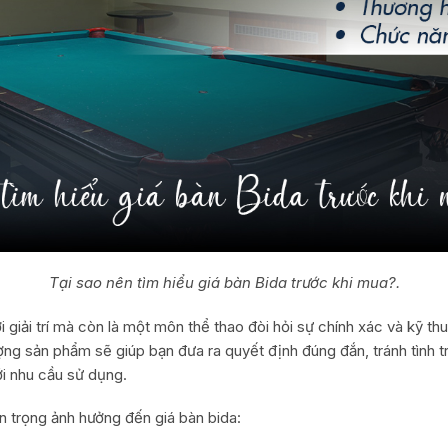
Tại sao nên tìm hiểu giá bàn Bida trước khi mua?.
i giải trí mà còn là một môn thể thao đòi hỏi sự chính xác và kỹ thu
lượng sản phẩm sẽ giúp bạn đưa ra quyết định đúng đắn, tránh tình
i nhu cầu sử dụng.
n trọng ảnh hưởng đến giá bàn bida: