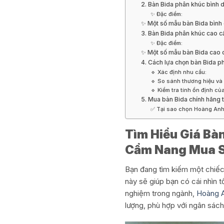
2. Bàn Bida phân khúc bình d
✨ Đặc điểm:
✨ Một số mẫu bàn Bida bình 
3. Bàn Bida phân khúc cao cấ
✨ Đặc điểm:
✨ Một số mẫu bàn Bida cao c
4. Cách lựa chọn bàn Bida p
🔹 Xác định nhu cầu:
🔹 So sánh thương hiệu và 
🔹 Kiểm tra tính ổn định củ
5. Mua bàn Bida chính hãng
✅ Tại sao chọn Hoàng An
Tìm Hiểu Giá Bàn
Cẩm Nang Mua Sắ
Bạn đang tìm kiếm một chiếc 
này sẽ giúp bạn có cái nhìn 
nghiệm trong ngành,
Hoàng 
lượng, phù hợp với ngân sách