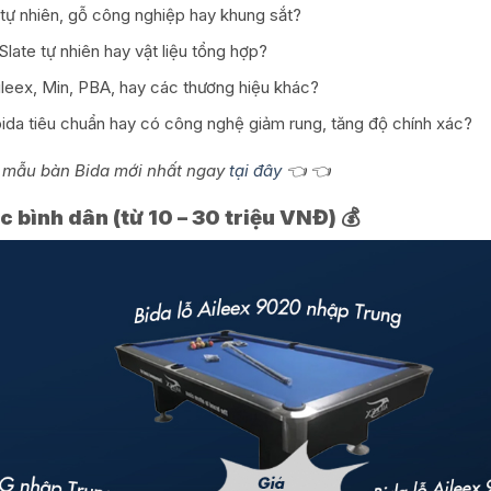
 tự nhiên, gỗ công nghiệp hay khung sắt?
Slate tự nhiên hay vật liệu tổng hợp?
Aileex, Min, PBA, hay các thương hiệu khác?
bida tiêu chuẩn hay có công nghệ giảm rung, tăng độ chính xác?
 mẫu bàn Bida mới nhất ngay
tại đây
👈 👈
 bình dân (từ 10 – 30 triệu VNĐ) 💰