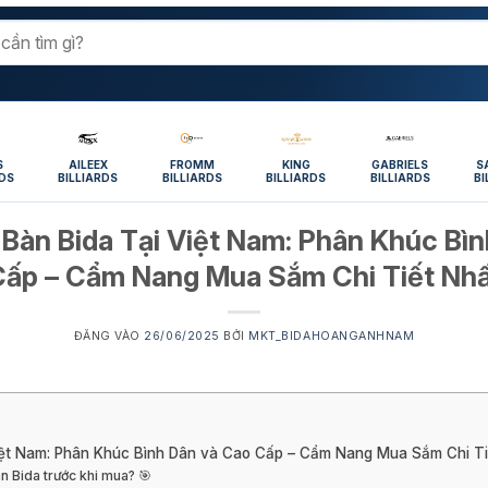
S
AILEEX
FROMM
KING
GABRIELS
S
RDS
BILLIARDS
BILLIARDS
BILLIARDS
BILLIARDS
BI
 Bàn Bida Tại Việt Nam: Phân Khúc Bì
ấp – Cẩm Nang Mua Sắm Chi Tiết Nh
ĐĂNG VÀO
26/06/2025
BỞI
MKT_BIDAHOANGANHNAM
iệt Nam: Phân Khúc Bình Dân và Cao Cấp – Cẩm Nang Mua Sắm Chi Ti
àn Bida trước khi mua? 🎯