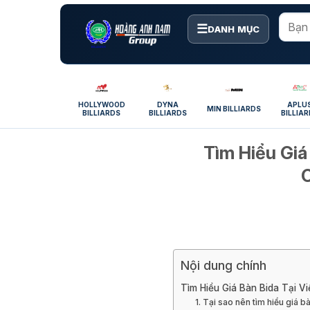
Bỏ
qua
☰
DANH MỤC
nội
dung
HOLLYWOOD
DYNA
APLU
MIN BILLIARDS
BILLIARDS
BILLIARDS
BILLIA
Tìm Hiểu Giá
C
Nội dung chính
Tìm Hiểu Giá Bàn Bida Tại V
1. Tại sao nên tìm hiểu giá b