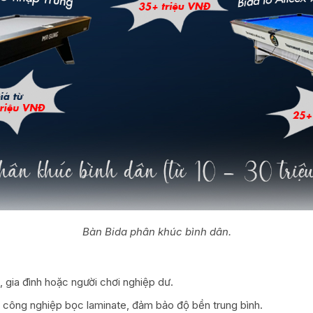
Bàn Bida phân khúc bình dân.
, gia đình hoặc người chơi nghiệp dư.
 công nghiệp bọc laminate, đảm bảo độ bền trung bình.