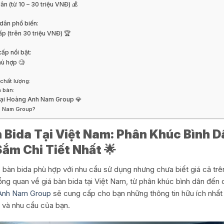
ân (từ 10 – 30 triệu VNĐ) 💰
dân phổ biến:
p (trên 30 triệu VNĐ) 🏆
ấp nổi bật:
hù hợp 🧐
chất lượng:
a bàn:
 tại Hoàng Anh Nam Group 💎
h Nam Group?
 Bida Tại Việt Nam: Phân Khúc Bình D
m Chi Tiết Nhất 🌟
bàn bida phù hợp với nhu cầu sử dụng nhưng chưa biết giá cả trên 
tổng quan về giá bàn bida tại Việt Nam, từ phân khúc bình dân đến 
Anh Nam Group
sẽ cung cấp cho bạn những thông tin hữu ích nhất
 và nhu cầu của bạn.