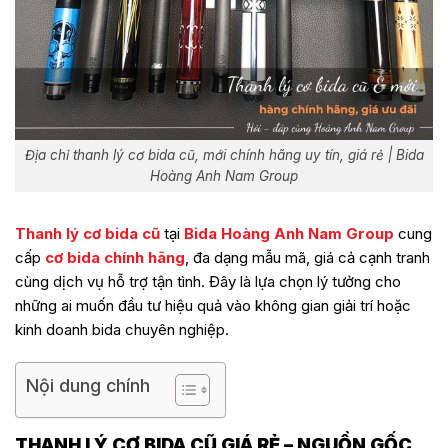
Địa chỉ thanh lý cơ bida cũ, mới chính hãng uy tín, giá rẻ | Bida
Hoàng Anh Nam Group
Thanh lý cơ bida cũ
tại
Bida Hoàng Anh Nam Group
cung
cấp
cơ bida chính hãng
, đa dạng mẫu mã, giá cả cạnh tranh
cùng dịch vụ hỗ trợ tận tình. Đây là lựa chọn lý tưởng cho
những ai muốn đầu tư hiệu quả vào không gian giải trí hoặc
kinh doanh bida chuyên nghiệp.
Nội dung chính
THANH LÝ CƠ BIDA CŨ GIÁ RẺ – NGUỒN GỐC