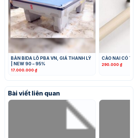
BÀN BIDA LỖ PBA VN, GIÁ THANH LÝ
CÀO NAI CÓ TH
| NEW 90 – 95%
290.000
₫
17.000.000
₫
Bài viết liên quan