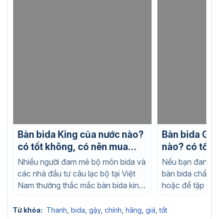
Bàn bida King của nước nào?
Bàn bida Gab
có tốt không, có nên mua
nào? có tốt 
không?
mua không?
Nhiều người đam mê bộ môn bida và
Nếu bạn đang t
các nhà đầu tư câu lạc bộ tại Việt
bàn bida chất l
Nam thường thắc mắc bàn bida king
hoặc để tập luy
của...
nhà, chắc chắn..
Từ khóa:
Thanh
,
bida
,
gậy
,
chính
,
hãng
,
giá
,
tốt