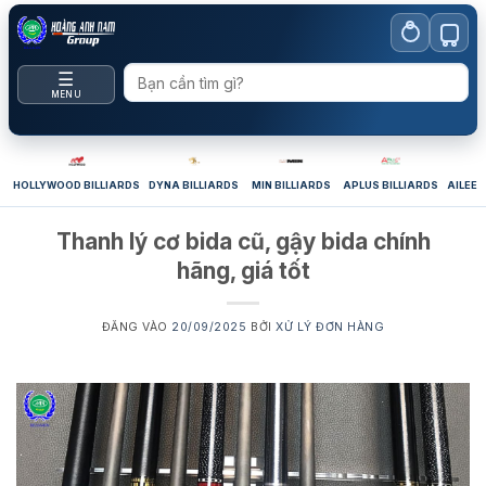
Bỏ
qua
nội
☰
dung
MENU
HOLLYWOOD BILLIARDS
DYNA BILLIARDS
MIN BILLIARDS
APLUS BILLIARDS
AILEEX
Thanh lý cơ bida cũ, gậy bida chính
hãng, giá tốt
ĐĂNG VÀO
20/09/2025
BỞI
XỬ LÝ ĐƠN HÀNG