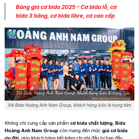
Bảng giá cơ bida 2025 – Cơ bida lỗ, cơ
bida 3 băng, cơ bida libre, cơ cao cấp
Với Bida Hoàng Anh Nam Group, khách hàng luôn là trọng tâm
Không chỉ cung cấp sản phẩm
cơ bida chất lượng
,
Bida
Hoàng Anh Nam Group
còn mang đến mức
giá cơ bida
ưu đãi
, giúp khách hàng tiết kiệm chi phí đầu tư ban đầu.