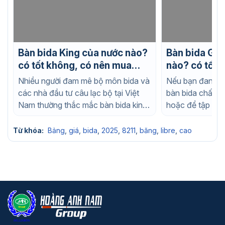
Bàn bida King của nước nào?
Bàn bida Gab
có tốt không, có nên mua
nào? có tốt 
không?
mua không?
Nhiều người đam mê bộ môn bida và
Nếu bạn đang t
các nhà đầu tư câu lạc bộ tại Việt
bàn bida chất l
Nam thường thắc mắc bàn bida king
hoặc để tập luy
của...
nhà, chắc chắn..
Từ khóa:
Bảng
,
giá
,
bida
,
2025
,
8211
,
băng
,
libre
,
cao