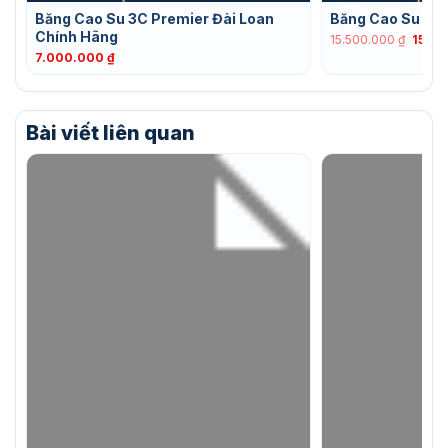
Băng Cao Su 3C Premier Đài Loan
Băng Cao Su 3C 
Chính Hãng
Giá
15.500.000
₫
15.4
gốc
7.000.000
₫
là:
15.500
Bài viết liên quan