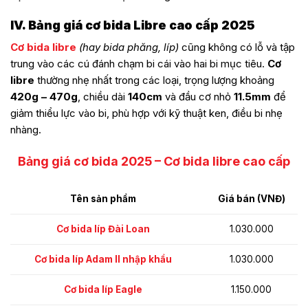
IV. Bảng giá cơ bida Libre cao cấp 2025
Cơ bida libre
(hay bida phăng, líp)
cũng không có lỗ và tập
trung vào các cú đánh chạm bi cái vào hai bi mục tiêu.
Cơ
libre
thường nhẹ nhất trong các loại, trọng lượng khoảng
420g – 470g
, chiều dài
140cm
và đầu cơ nhỏ
11.5mm
để
giảm thiểu lực vào bi, phù hợp với kỹ thuật ken, điều bi nhẹ
nhàng.
Bảng giá cơ bida 2025 – Cơ bida libre cao cấp
Tên sản phẩm
Giá bán (VNĐ)
Cơ bida líp Đài Loan
1.030.000
Cơ bida líp Adam II nhập khẩu
1.030.000
Cơ bida líp Eagle
1.150.000