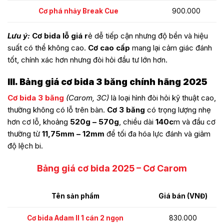
900.000
Cơ phá nhảy Break Cue
Lưu ý:
Cơ bida lỗ giá r
ẻ dễ tiếp cận nhưng độ bền và hiệu
suất có thể không cao.
Cơ cao cấp
mang lại cảm giác đánh
tốt, chính xác hơn nhưng đòi hỏi đầu tư lớn hơn.
III. Bảng giá cơ bida 3 băng chính hãng 2025
Cơ bida 3 băng
(Carom, 3C)
là loại hình đòi hỏi kỹ thuật cao,
thường không có lỗ trên bàn.
Cơ 3 băng
có trọng lượng nhẹ
hơn cơ lỗ, khoảng
520g – 570g
, chiều dài
140c
m và đầu cơ
thường từ
11,75mm – 12mm
để tối đa hóa lực đánh và giảm
độ lệch bi.
Bảng giá cơ bida 2025 – Cơ Carom
Tên sản phẩm
Giá bán (VNĐ)
Cơ bida Adam II 1 cán 2 ngọn
830.000