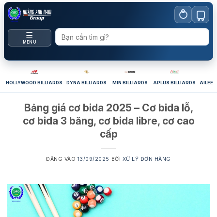
Bỏ
qua
nội
☰
dung
MENU
HOLLYWOOD BILLIARDS
DYNA BILLIARDS
MIN BILLIARDS
APLUS BILLIARDS
AILEEX
Bảng giá cơ bida 2025 – Cơ bida lỗ,
cơ bida 3 băng, cơ bida libre, cơ cao
cấp
ĐĂNG VÀO
13/09/2025
BỞI
XỬ LÝ ĐƠN HÀNG