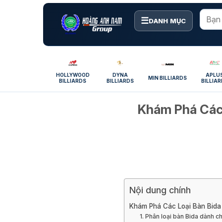
Bỏ
qua
☰
DANH MỤC
nội
dung
HOLLYWOOD
DYNA
APLU
MIN BILLIARDS
BILLIARDS
BILLIARDS
BILLIA
Khám Phá Các 
Nội dung chính
Khám Phá Các Loại Bàn Bida
1. Phân loại bàn Bida dành c