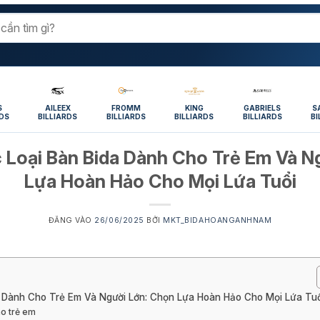
S
AILEEX
FROMM
KING
GABRIELS
S
RDS
BILLIARDS
BILLIARDS
BILLIARDS
BILLIARDS
BI
Loại Bàn Bida Dành Cho Trẻ Em Và N
Lựa Hoàn Hảo Cho Mọi Lứa Tuổi
ĐĂNG VÀO
26/06/2025
BỞI
MKT_BIDAHOANGANHNAM
 Dành Cho Trẻ Em Và Người Lớn: Chọn Lựa Hoàn Hảo Cho Mọi Lứa Tuổ
ho trẻ em