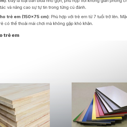
cm)
: Đây là loại bàn bida nhỏ gọn, phù hợp với không gian phòng c
tác và nâng cao sự tự tin trong từng cú đánh.
cho trẻ em (150×75 cm)
: Phù hợp với trẻ em từ 7 tuổi trở lên. M
ẻ có thể thoải mái chơi mà không gặp khó khăn.
ho trẻ em