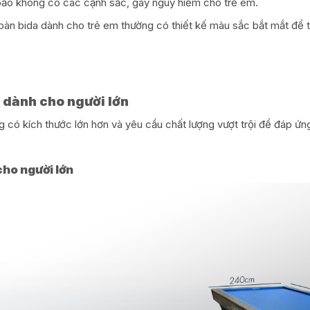
bảo không có các cạnh sắc, gây nguy hiểm cho trẻ em.
bàn bida dành cho trẻ em thường có thiết kế màu sắc bắt mắt để th
a dành cho người lớn
g có kích thước lớn hơn và yêu cầu chất lượng vượt trội để đáp ứ
cho người lớn