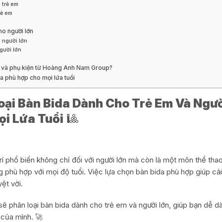
 trẻ em
rẻ em
ho người lớn
 người lớn
gười lớn
a và phụ kiện từ Hoàng Anh Nam Group?
da phù hợp cho mọi lứa tuổi
ại Bàn Bida Dành Cho Trẻ Em Và Ngườ
i Lứa Tuổi
🎱
 trí phổ biến không chỉ đối với người lớn mà còn là một môn thể thao
 phù hợp với mọi độ tuổi. Việc lựa chọn bàn bida phù hợp giúp cả
yệt vời.
i sẽ phân loại bàn bida dành cho trẻ em và người lớn, giúp bạn dễ 
 của mình. 🚀