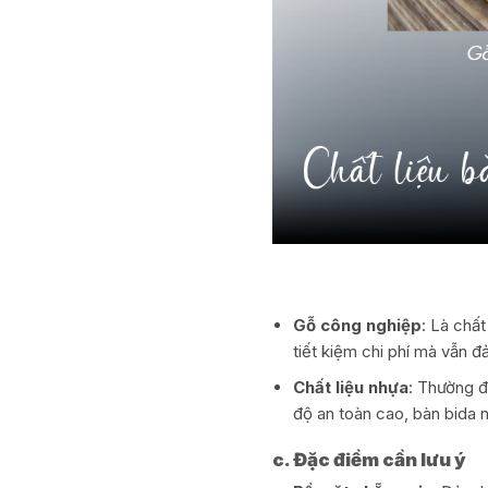
Gỗ công nghiệp
: Là chấ
tiết kiệm chi phí mà vẫn 
Chất liệu nhựa
: Thường đ
độ an toàn cao, bàn bida n
c. Đặc điểm cần lưu ý