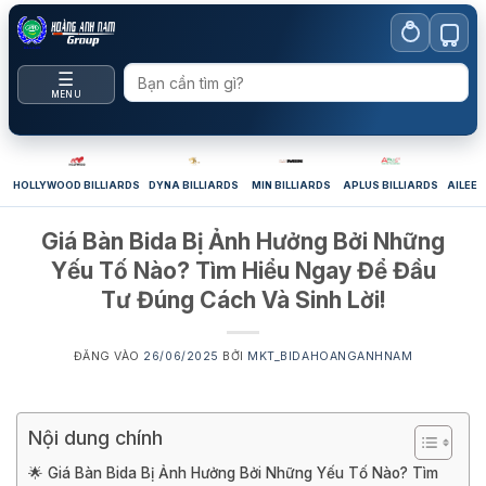
Bỏ
qua
nội
☰
dung
MENU
HOLLYWOOD BILLIARDS
DYNA BILLIARDS
MIN BILLIARDS
APLUS BILLIARDS
AILEEX
Giá Bàn Bida Bị Ảnh Hưởng Bởi Những
Yếu Tố Nào? Tìm Hiểu Ngay Để Đầu
Tư Đúng Cách Và Sinh Lời!
ĐĂNG VÀO
26/06/2025
BỞI
MKT_BIDAHOANGANHNAM
Nội dung chính
🌟 Giá Bàn Bida Bị Ảnh Hưởng Bởi Những Yếu Tố Nào? Tìm