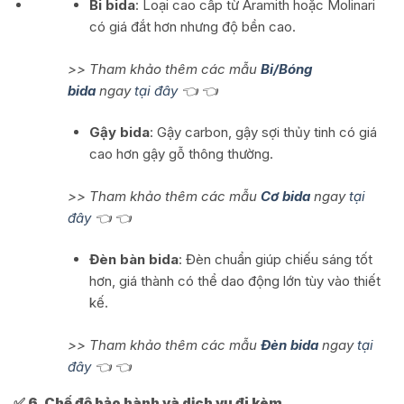
Bi bida
: Loại cao cấp từ Aramith hoặc Molinari
có giá đắt hơn nhưng độ bền cao.
>> Tham khảo thêm các mẫu
Bi/Bóng
bida
ngay
tại đây
👈 👈
Gậy bida
: Gậy carbon, gậy sợi thủy tinh có giá
cao hơn gậy gỗ thông thường.
>> Tham khảo thêm các mẫu
Cơ bida
ngay
tại
đây
👈 👈
Đèn bàn bida
: Đèn chuẩn giúp chiếu sáng tốt
hơn, giá thành có thể dao động lớn tùy vào thiết
kế.
>> Tham khảo thêm các mẫu
Đèn bida
ngay
tại
đây
👈 👈
✅ 6. Chế độ bảo hành và dịch vụ đi kèm