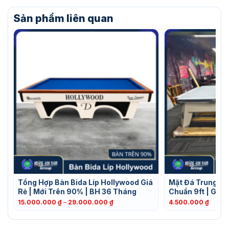
Sản phẩm liên quan
Tổng Hợp Bàn Bida Líp Hollywood Giá
Mặt Đá Trung Qu
Rẻ | Mới Trên 90% | BH 36 Tháng
Chuẩn 9ft | Giá 
Khoảng
15.000.000
₫
–
29.000.000
₫
4.500.000
₫
giá:
từ
15.000.000 ₫