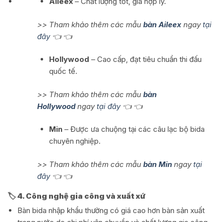
Aileex
– Chất lượng tốt, giá hợp lý.
>> Tham khảo thêm các mẫu
bàn Aileex
ngay
tại
đây
👈 👈
Hollywood
– Cao cấp, đạt tiêu chuẩn thi đấu
quốc tế.
>> Tham khảo thêm các mẫu
bàn
Hollywood
ngay
tại đây
👈 👈
Min
– Được ưa chuộng tại các câu lạc bộ bida
chuyên nghiệp.
>> Tham khảo thêm các mẫu
bàn Min
ngay
tại
đây
👈 👈
🏷️ 4. Công nghệ gia công và xuất xứ
Bàn bida nhập khẩu thường có giá cao hơn bàn sản xuất