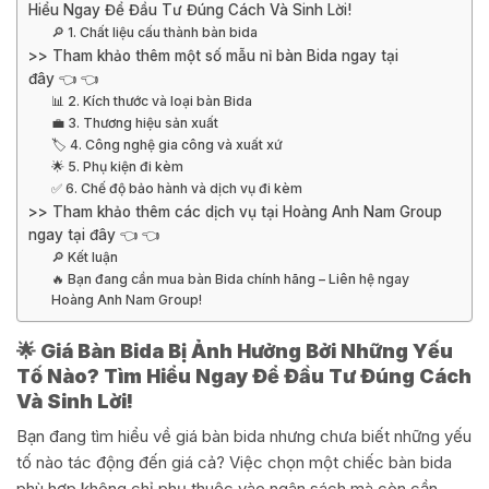
Hiểu Ngay Để Đầu Tư Đúng Cách Và Sinh Lời!
🔎 1. Chất liệu cấu thành bàn bida
>> Tham khảo thêm một số mẫu nỉ bàn Bida ngay tại
đây 👈 👈
📊 2. Kích thước và loại bàn Bida
💼 3. Thương hiệu sản xuất
🏷️ 4. Công nghệ gia công và xuất xứ
🌟 5. Phụ kiện đi kèm
✅ 6. Chế độ bảo hành và dịch vụ đi kèm
>> Tham khảo thêm các dịch vụ tại Hoàng Anh Nam Group
ngay tại đây 👈 👈
🔎 Kết luận
🔥 Bạn đang cần mua bàn Bida chính hãng – Liên hệ ngay
Hoàng Anh Nam Group!
🌟 Giá Bàn Bida Bị Ảnh Hưởng Bởi Những Yếu
Tố Nào? Tìm Hiểu Ngay Để Đầu Tư Đúng Cách
Và Sinh Lời!
Bạn đang tìm hiểu về giá bàn bida nhưng chưa biết những yếu
tố nào tác động đến giá cả? Việc chọn một chiếc bàn bida
phù hợp không chỉ phụ thuộc vào ngân sách mà còn cần