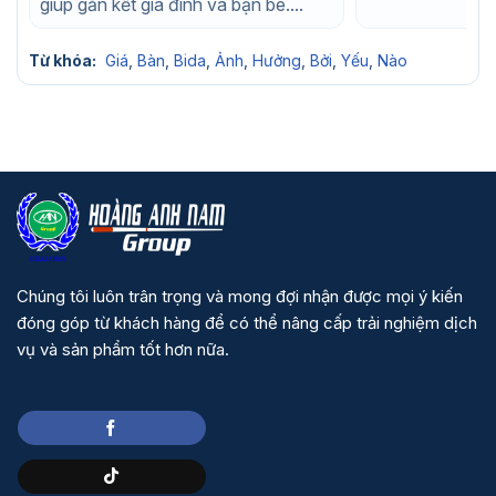
giúp gắn kết gia đình và bạn bè....
Từ khóa:
Giá
,
Bàn
,
Bida
,
Ảnh
,
Hưởng
,
Bởi
,
Yếu
,
Nào
Chúng tôi luôn trân trọng và mong đợi nhận được mọi ý kiến
đóng góp từ khách hàng để có thể nâng cấp trải nghiệm dịch
vụ và sản phẩm tốt hơn nữa.