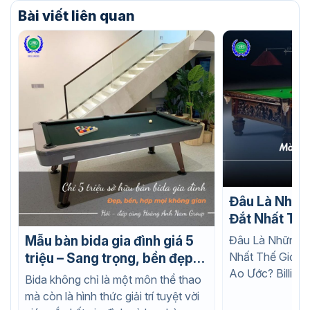
đến
Bài viết liên quan
29.000.000 ₫
Đâu Là Nhữn
Đắt Nhất Thế
Nào Cũng Ao
Đâu Là Những C
Mẫu bàn bida gia đình giá 5
Nhất Thế Giới 
triệu – Sang trọng, bền đẹp,
Ao Ước? Billiard
phù hợp mọi không gian
Bida không chỉ là một môn thể thao
bộ môn thể...
mà còn là hình thức giải trí tuyệt vời