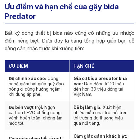
Ưu điểm và hạn chế của gậy bida
Predator
Bất kỳ dòng thiết bị bida nào cũng có những ưu nhược
điểm riêng biệt. Dưới đây là bảng tổng hợp giúp bạn dễ
dàng cân nhắc trước khi xuống tiền:
ƯU ĐIỂM
HẠN CHẾ
Độ chính xác cao:
Công
Giá cơ bida predator khá
nghệ giảm bạt giúp quỹ đạo
cao:
Dao động từ 10 triệu
bóng đi đúng hướng ngắm
đến hơn 30 triệu đồng tại
khi dùng áp phê.
Việt Nam.
Độ bền vượt trội:
Ngọn
Dễ bị làm giả:
Xuất hiện
carbon REVO chống cong
nhiều mẫu nhái trôi nổi trên
vênh hoàn toàn, chống ẩm
thị trường do thương hiệu
mốc tốt.
quá nổi tiếng.
Cảm giác đánh khác biệt:
Cảm giác phản hồi rõ nét: