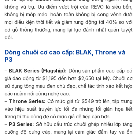
không vũ trụ. Ưu điểm vượt trội của REVO là siêu bền,
không bị móp méo, hoàn toàn không bị cong vênh dưới
mọi điều kiện thời tiết và giảm rung động tới 40% so với
cơ gỗ thông thường, mang lại lực đánh nhất quán tuyệt
đối.
Dòng chuôi cơ cao cấp: BLAK, Throne và
P3
–
BLAK Series (Flagship):
Dòng sản phẩm cao cấp có
giá dao động từ $1,195 đến hơn $2,650 tại Mỹ. Chuôi cơ
sử dụng tông màu đen chủ đạo, chế tác tinh xảo kết hợp
các ngàm nối công nghệ cao.
–
Throne Series:
Có mức giá từ $549 trở lên, tập trung
vào hiệu suất truyền lực tối đa nhưng tối giản họa tiết
trang trí thủ công để có mức giá dễ tiếp cận hơn.
–
P3 Series:
Sở hữu cấu trúc chuôi ghép nhiều lớp tăng
cường độ cứng cáp, mang lại cảm giác đầm tay và ổn