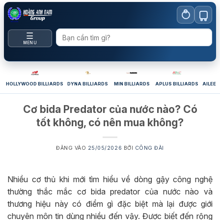
Bỏ
qua
nội
☰
dung
MENU
HOLLYWOOD BILLIARDS
DYNA BILLIARDS
MIN BILLIARDS
APLUS BILLIARDS
AILEEX
Cơ bida Predator của nước nào? Có
tốt không, có nên mua không?
ĐĂNG VÀO
25/05/2026
BỞI
CÔNG ĐÀI
Nhiều cơ thủ khi mới tìm hiểu về dòng gậy công nghệ
thường thắc mắc cơ bida predator của nước nào và
thương hiệu này có điểm gì đặc biệt mà lại được giới
chuyên môn tin dùng nhiều đến vậy. Được biết đến rộng