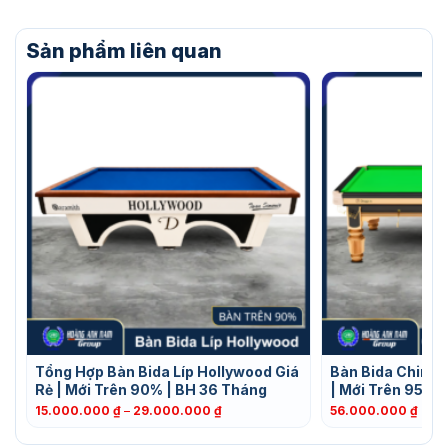
Sản phẩm liên quan
Tổng Hợp Bàn Bida Líp Hollywood Giá
Bàn Bida Chine
Rẻ | Mới Trên 90% | BH 36 Tháng
| Mới Trên 95% 
Khoảng
15.000.000
₫
–
29.000.000
₫
56.000.000
₫
giá:
từ