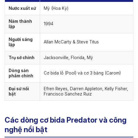
Nước xuất xứ
Mỹ (Hoa Kỳ)
Năm thành
1994
lập
Người sáng
Allan McCarty & Steve Titus
lập
Trụ sở chính
Jacksonville, Florida, Mỹ
Dòng sản
Cơ bida lỗ (Pool) và cơ 3 băng (Carom)
phẩm chính
Đại sứ nổi
Efren Reyes, Darren Appleton, Kelly Fisher,
bật
Francisco Sanchez Ruiz
Các dòng cơ bida Predator và công
nghệ nổi bật