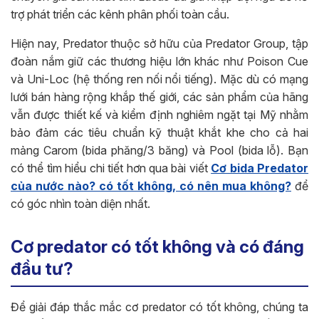
trợ phát triển các kênh phân phối toàn cầu.
Hiện nay, Predator thuộc sở hữu của Predator Group, tập
đoàn nắm giữ các thương hiệu lớn khác như Poison Cue
và Uni-Loc (hệ thống ren nối nổi tiếng). Mặc dù có mạng
lưới bán hàng rộng khắp thế giới, các sản phẩm của hãng
vẫn được thiết kế và kiểm định nghiêm ngặt tại Mỹ nhằm
bảo đảm các tiêu chuẩn kỹ thuật khắt khe cho cả hai
mảng Carom (bida phăng/3 băng) và Pool (bida lỗ). Bạn
có thể tìm hiểu chi tiết hơn qua bài viết
Cơ bida Predator
của nước nào? có tốt không, có nên mua không?
để
có góc nhìn toàn diện nhất.
Cơ predator có tốt không và có đáng
đầu tư?
Để giải đáp thắc mắc cơ predator có tốt không, chúng ta