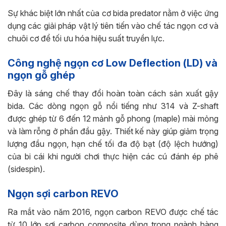
Sự khác biệt lớn nhất của cơ bida predator nằm ở việc ứng
dụng các giải pháp vật lý tiên tiến vào chế tác ngọn cơ và
chuôi cơ để tối ưu hóa hiệu suất truyền lực.
Công nghệ ngọn cơ Low Deflection (LD) và
ngọn gỗ ghép
Đây là sáng chế thay đổi hoàn toàn cách sản xuất gậy
bida. Các dòng ngọn gỗ nổi tiếng như 314 và Z-shaft
được ghép từ 6 đến 12 mảnh gỗ phong (maple) mài mỏng
và làm rỗng ở phần đầu gậy. Thiết kế này giúp giảm trọng
lượng đầu ngọn, hạn chế tối đa độ bạt (độ lệch hướng)
của bi cái khi người chơi thực hiện các cú đánh ép phê
(sidespin).
Ngọn sợi carbon REVO
Ra mắt vào năm 2016, ngọn carbon REVO được chế tác
từ 10 lớp sợi carbon composite dùng trong ngành hàng