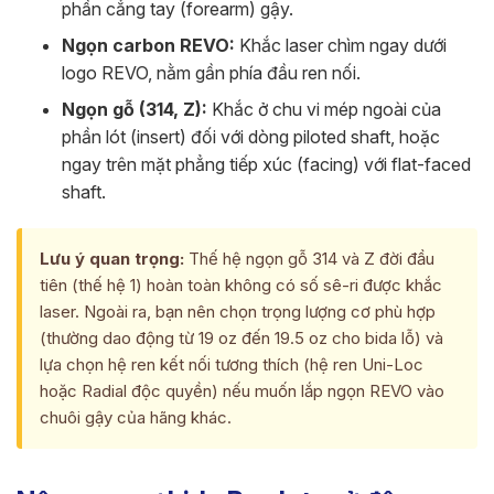
phần cẳng tay (forearm) gậy.
Ngọn carbon REVO:
Khắc laser chìm ngay dưới
logo REVO, nằm gần phía đầu ren nối.
Ngọn gỗ (314, Z):
Khắc ở chu vi mép ngoài của
phần lót (insert) đối với dòng piloted shaft, hoặc
ngay trên mặt phẳng tiếp xúc (facing) với flat-faced
shaft.
Lưu ý quan trọng:
Thế hệ ngọn gỗ 314 và Z đời đầu
tiên (thế hệ 1) hoàn toàn không có số sê-ri được khắc
laser. Ngoài ra, bạn nên chọn trọng lượng cơ phù hợp
(thường dao động từ 19 oz đến 19.5 oz cho bida lỗ) và
lựa chọn hệ ren kết nối tương thích (hệ ren Uni-Loc
hoặc Radial độc quyền) nếu muốn lắp ngọn REVO vào
chuôi gậy của hãng khác.