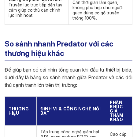
Cần thời gian làm quen,
Truyền lực trực tiếp đến tay
không phù hợp cho người
cầm giúp cơ thủ căn chỉnh
quen dùng cơ gỗ truyền
lực linh hoạt.
thống 100%.
So sánh nhanh Predator với các
thương hiệu khác
Để giúp bạn có cái nhìn tổng quan khi đầu tư thiết bị bida,
dưới đây là bảng so sánh nhanh giữa Predator và các đối
thủ cạnh tranh lớn trên thị trường:
PHÂN
KHÚC
THƯƠNG
ĐỊNH VỊ & CÔNG NGHỆ NỔI
GIÁ
HIỆU
BẬT
THAM
KHẢO
Tập trung công nghệ giảm bạt
Cao cấp
(LD), ngọn carbon REVO, ren