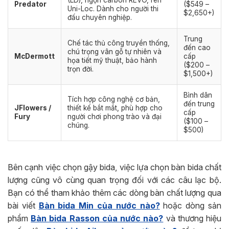
Predator
($549 –
Uni-Loc. Dành cho người thi
$2,650+)
đấu chuyên nghiệp.
Trung
Chế tác thủ công truyền thống,
đến cao
chú trọng vân gỗ tự nhiên và
McDermott
cấp
họa tiết mỹ thuật, bảo hành
($200 –
trọn đời.
$1,500+)
Bình dân
Tích hợp công nghệ cơ bản,
đến trung
JFlowers /
thiết kế bắt mắt, phù hợp cho
cấp
Fury
người chơi phong trào và đại
($100 –
chúng.
$500)
Bên cạnh việc chọn gậy bida, việc lựa chọn bàn bida chất
lượng cũng vô cùng quan trọng đối với các câu lạc bộ.
Bạn có thể tham khảo thêm các dòng bàn chất lượng qua
bài viết
Bàn bida Min của nước nào?
hoặc dòng sản
phẩm
Bàn bida Rasson của nước nào?
và thương hiệu