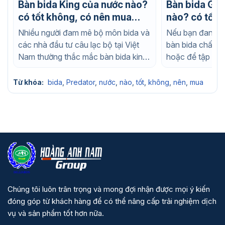
Bàn bida King của nước nào?
Bàn bida Gab
có tốt không, có nên mua
nào? có tốt 
không?
mua không?
Nhiều người đam mê bộ môn bida và
Nếu bạn đang t
các nhà đầu tư câu lạc bộ tại Việt
bàn bida chất l
Nam thường thắc mắc bàn bida king
hoặc để tập luy
của...
nhà, chắc chắn..
Từ khóa:
bida
,
Predator
,
nước
,
nào
,
tốt
,
không
,
nên
,
mua
Chúng tôi luôn trân trọng và mong đợi nhận được mọi ý kiến
đóng góp từ khách hàng để có thể nâng cấp trải nghiệm dịch
vụ và sản phẩm tốt hơn nữa.