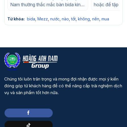
Nam thường thắc mắc bàn bida king
hoặc để tập luy
của...
nhà, chắc chắn..
Từ khóa:
bida
,
Mezz
,
nước
,
nào
,
tốt
,
không
,
nên
,
mua
Chúng tôi luôn trân trọng và mong đợi nhận được mọi ý kiến
đóng góp từ khách hàng để có thể nâng cấp trải nghiệm dịch
vụ và sản phẩm tốt hơn nữa.