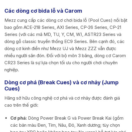
Các dòng cơ bida lỗ và Carom
Mezz cung cấp các dòng cơ chơi bida lỗ (Pool Cues) nổi bật
bao gồm ACE-218 Series, AXI Series, CP-26 Series, CP-21
Series (với các mã MD, TU, Y, CM, W), ASTR23 Series và
dòng gỗ classic truyền thống EC9 Series. Bên cạnh đó, các
dòng cơ kinh điển như Mezz UJ và Mezz ZZZ vẫn được
nhiều người săn đón. Đối với bộ môn 3 băng, dòng cơ Carom
CR23 Series là sự lựa chọn tối ưu cho người chơi chuyên
nghiệp.
Dòng cơ phá (Break Cues) và cơ nhảy (Jump
Cues)
Hãng sở hữu công nghệ cơ phá và cơ nhảy được đánh giá
cao trên thế giới:
Cơ phá:
Dòng Power Break G và Power Break Kai (gồm
các bản màu Đen, Tím, Nâu, Đỏ, Xanh dương; tùy chọn