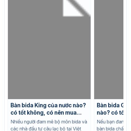
Bàn bida King của nước nào?
Bàn bida Gab
có tốt không, có nên mua
nào? có tốt 
không?
mua không?
Nhiều người đam mê bộ môn bida và
Nếu bạn đang t
các nhà đầu tư câu lạc bộ tại Việt
bàn bida chất l