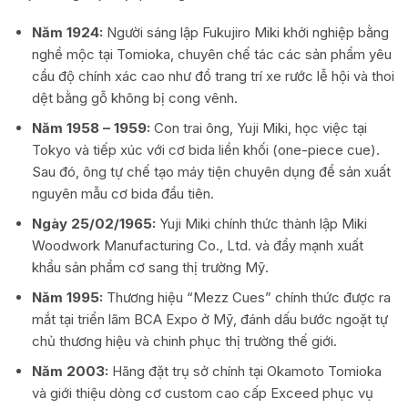
Năm 1924:
Người sáng lập Fukujiro Miki khởi nghiệp bằng
nghề mộc tại Tomioka, chuyên chế tác các sản phẩm yêu
cầu độ chính xác cao như đồ trang trí xe rước lễ hội và thoi
dệt bằng gỗ không bị cong vênh.
Năm 1958 – 1959:
Con trai ông, Yuji Miki, học việc tại
Tokyo và tiếp xúc với cơ bida liền khối (one-piece cue).
Sau đó, ông tự chế tạo máy tiện chuyên dụng để sản xuất
nguyên mẫu cơ bida đầu tiên.
Ngày 25/02/1965:
Yuji Miki chính thức thành lập Miki
Woodwork Manufacturing Co., Ltd. và đẩy mạnh xuất
khẩu sản phẩm cơ sang thị trường Mỹ.
Năm 1995:
Thương hiệu “Mezz Cues” chính thức được ra
mắt tại triển lãm BCA Expo ở Mỹ, đánh dấu bước ngoặt tự
chủ thương hiệu và chinh phục thị trường thế giới.
Năm 2003:
Hãng đặt trụ sở chính tại Okamoto Tomioka
và giới thiệu dòng cơ custom cao cấp Exceed phục vụ