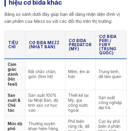
hiệu cơ bida khác
Bảng so sánh dưới đây giúp bạn dễ dàng nhận diện định vị
sản phẩm của Mezz so với các đối thủ trên thị trường:
CƠ BIDA
CƠ BIDA
PERI /
TIÊU
CƠ BIDA MEZZ
PREDATOR
FURY
CHÍ
(NHẬT BẢN)
(MỸ)
(TRUNG
QUỐC)
Cảm
giác
Rất chắc chắn,
Mềm, êm ái
Trung bình,
đánh
giòn (firm hit)
hơn
dễ làm quen
(Hit
feel)
Sản
Sản xuất 100%
Thiết kế tại
Sản xuất
xuất &
tại Nhật Bản, độ
Mỹ, gia
công nghiệp
Chế
tinh xảo cơ học
công nước
đại trà
tác
cao
ngoài
Phổ biến
Cực kỳ phổ
Mức độ
Thường xuyên
rộng rãi, dễ
biến ở phân
phổ
khan hiếm hàng,