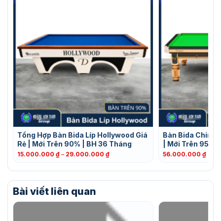
Tổng Hợp Bàn Bida Líp Hollywood Giá
Bàn Bida Chine
Rẻ | Mới Trên 90% | BH 36 Tháng
| Mới Trên 95% 
Khoảng
15.000.000
₫
–
29.000.000
₫
56.000.000
₫
giá:
từ
15.000.000 ₫
đến
Bài viết liên quan
29.000.000 ₫