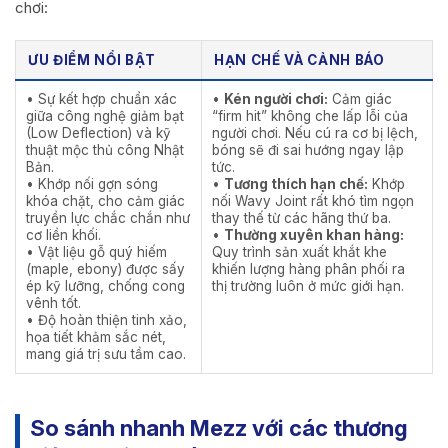
chơi:
ƯU ĐIỂM NỔI BẬT
HẠN CHẾ VÀ CẢNH BÁO
• Sự kết hợp chuẩn xác
•
Kén người chơi:
Cảm giác
giữa công nghệ giảm bạt
“firm hit” không che lấp lỗi của
(Low Deflection) và kỹ
người chơi. Nếu cú ra cơ bị lệch,
thuật mộc thủ công Nhật
bóng sẽ đi sai hướng ngay lập
Bản.
tức.
• Khớp nối gợn sóng
•
Tương thích hạn chế:
Khớp
khóa chặt, cho cảm giác
nối Wavy Joint rất khó tìm ngọn
truyền lực chắc chắn như
thay thế từ các hãng thứ ba.
cơ liền khối.
•
Thường xuyên khan hàng:
• Vật liệu gỗ quý hiếm
Quy trình sản xuất khắt khe
(maple, ebony) được sấy
khiến lượng hàng phân phối ra
ép kỹ lưỡng, chống cong
thị trường luôn ở mức giới hạn.
vênh tốt.
• Độ hoàn thiện tinh xảo,
họa tiết khảm sắc nét,
mang giá trị sưu tầm cao.
So sánh nhanh Mezz với các thương