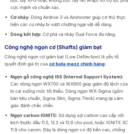
bọc tay XPG hoặc không bọc tay No wrap) hỗ trợ lực phá
cực mạnh và chuẩn xác.
Cơ nhảy:
Dòng Airdrive 3 và Airshooter giúp cơ thủ thực
hiện các cú nhảy bi vượt chướng ngại vật dễ dàng.
Dòng kết hợp:
Cơ phá và nhảy Dual Force đa năng.
Công nghệ ngọn cơ (Shafts) giảm bạt
Công nghệ ngọn cơ giảm bạt (Low Deflection) là yếu tố
quyết định giá trị của
cơ bida mezz chính hãng
:
Ngọn gỗ công nghệ ISS (Internal Support System):
Các dòng ngọn WX700 và WX900 giúp giảm độ lệch của
bi cái xuống mức tối thiểu. Dòng ngọn WX-Sigma (gồm
bản tiêu chuẩn, Sigma Slim, Sigma Thick) mang lại cảm
giác đánh chắc chắn.
Ngọn carbon IGNITE:
Sử dụng sợi carbon cao cấp với
kích thước đầu 11.5, 12.2 và 12.6 cho pool, hoặc IGNITE 3C
11.9 cho carom. Đây là dòng ngọn có độ bền cao, chống