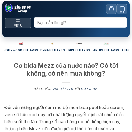
Bỏ
qua
nội
☰
dung
MENU
HOLLYWOOD BILLIARDS
DYNA BILLIARDS
MIN BILLIARDS
APLUS BILLIARDS
AILEEX
Cơ bida Mezz của nước nào? Có tốt
không, có nên mua không?
ĐĂNG VÀO
25/05/2026
BỞI
CÔNG ĐÀI
Đối với những người đam mê bộ môn bida pool hoặc carom,
việc sở hữu một cây cơ chất lượng quyết định rất nhiều đến
hiệu suất thi đấu. Trong số các hãng cơ nổi tiếng hiện nay,
thương hiệu Mezz luôn được giới cơ thủ bán chuyên và