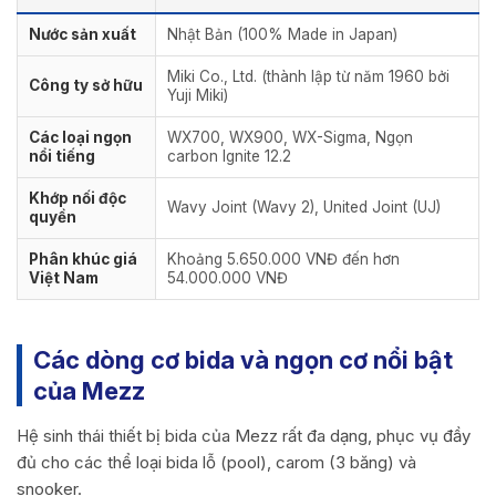
Nước sản xuất
Nhật Bản (100% Made in Japan)
Miki Co., Ltd. (thành lập từ năm 1960 bởi
Công ty sở hữu
Yuji Miki)
Các loại ngọn
WX700, WX900, WX-Sigma, Ngọn
nổi tiếng
carbon Ignite 12.2
Khớp nối độc
Wavy Joint (Wavy 2), United Joint (UJ)
quyền
Phân khúc giá
Khoảng 5.650.000 VNĐ đến hơn
Việt Nam
54.000.000 VNĐ
Các dòng cơ bida và ngọn cơ nổi bật
của Mezz
Hệ sinh thái thiết bị bida của Mezz rất đa dạng, phục vụ đầy
đủ cho các thể loại bida lỗ (pool), carom (3 băng) và
snooker.