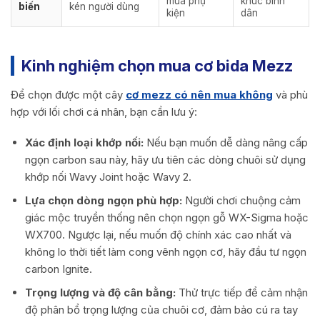
mua phụ
khúc bình
biến
kén người dùng
kiện
dân
Kinh nghiệm chọn mua cơ bida Mezz
Để chọn được một cây
cơ mezz có nên mua không
và phù
hợp với lối chơi cá nhân, bạn cần lưu ý:
Xác định loại khớp nối:
Nếu bạn muốn dễ dàng nâng cấp
ngọn carbon sau này, hãy ưu tiên các dòng chuôi sử dụng
khớp nối Wavy Joint hoặc Wavy 2.
Lựa chọn dòng ngọn phù hợp:
Người chơi chuộng cảm
giác mộc truyền thống nên chọn ngọn gỗ WX-Sigma hoặc
WX700. Ngược lại, nếu muốn độ chính xác cao nhất và
không lo thời tiết làm cong vênh ngọn cơ, hãy đầu tư ngọn
carbon Ignite.
Trọng lượng và độ cân bằng:
Thử trực tiếp để cảm nhận
độ phân bổ trọng lượng của chuôi cơ, đảm bảo cú ra tay