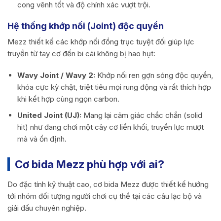
cong vênh tốt và độ chính xác vượt trội.
Hệ thống khớp nối (Joint) độc quyền
Mezz thiết kế các khớp nối đồng trục tuyệt đối giúp lực
truyền từ tay cơ đến bi cái không bị hao hụt:
Wavy Joint / Wavy 2:
Khớp nối ren gợn sóng độc quyền,
khóa cực kỳ chặt, triệt tiêu mọi rung động và rất thích hợp
khi kết hợp cùng ngọn carbon.
United Joint (UJ):
Mang lại cảm giác chắc chắn (solid
hit) như đang chơi một cây cơ liền khối, truyền lực mượt
mà và ổn định.
Cơ bida Mezz phù hợp với ai?
Do đặc tính kỹ thuật cao, cơ bida Mezz được thiết kế hướng
tới nhóm đối tượng người chơi cụ thể tại các câu lạc bộ và
giải đấu chuyên nghiệp.