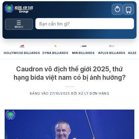
Bỏ
qua
nội
☰
dung
MENU
HOLLYWOOD BILLIARDS
DYNA BILLIARDS
MIN BILLIARDS
APLUS BILLIARDS
AILEEX
Caudron vô địch thế giới 2025, thứ
hạng bida việt nam có bị ảnh hưởng?
ĐĂNG VÀO
27/10/2025
BỞI
XỬ LÝ ĐƠN HÀNG