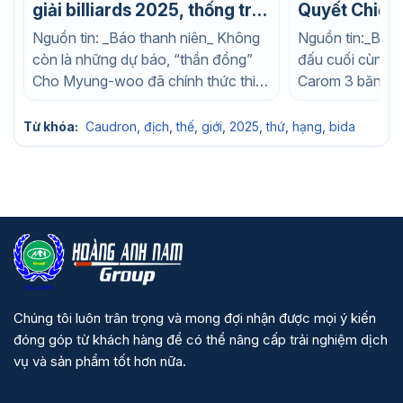
giải billiards 2025, thống trị
Quyết Chiến 
carom 3 băng thế giới
billiards đồn
Nguồn tin: _Báo thanh niên_ Không
Nguồn tin:_Báo t
còn là những dự báo, “thần đồng”
đấu cuối cùng củ
Cho Myung-woo đã chính thức thiết
Carom 3 băng 
lập một đế chế mới. Với...
2025 đã khép lại
Từ khóa:
Caudron
,
địch
,
thế
,
giới
,
2025
,
thứ
,
hạng
,
bida
Chúng tôi luôn trân trọng và mong đợi nhận được mọi ý kiến
đóng góp từ khách hàng để có thể nâng cấp trải nghiệm dịch
vụ và sản phẩm tốt hơn nữa.