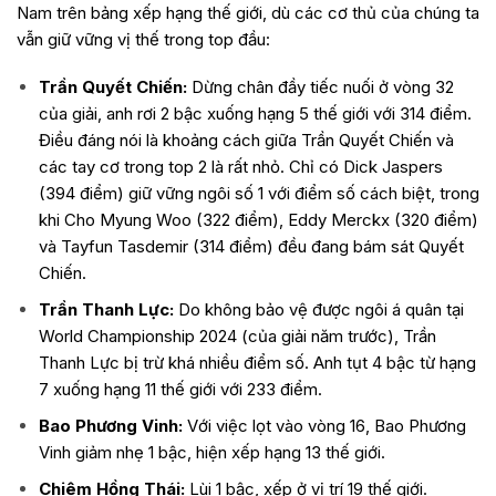
Nam trên bảng xếp hạng thế giới, dù các cơ thủ của chúng ta
vẫn giữ vững vị thế trong top đầu:
Trần Quyết Chiến:
Dừng chân đầy tiếc nuối ở vòng 32
của giải, anh rơi 2 bậc xuống hạng 5 thế giới với 314 điểm.
Điều đáng nói là khoảng cách giữa Trần Quyết Chiến và
các tay cơ trong top 2 là rất nhỏ. Chỉ có Dick Jaspers
(394 điểm) giữ vững ngôi số 1 với điểm số cách biệt, trong
khi Cho Myung Woo (322 điểm), Eddy Merckx (320 điểm)
và Tayfun Tasdemir (314 điểm) đều đang bám sát Quyết
Chiến.
Trần Thanh Lực:
Do không bảo vệ được ngôi á quân tại
World Championship 2024 (của giải năm trước), Trần
Thanh Lực bị trừ khá nhiều điểm số. Anh tụt 4 bậc từ hạng
7 xuống hạng 11 thế giới với 233 điểm.
Bao Phương Vinh:
Với việc lọt vào vòng 16, Bao Phương
Vinh giảm nhẹ 1 bậc, hiện xếp hạng 13 thế giới.
Chiêm Hồng Thái:
Lùi 1 bậc, xếp ở vị trí 19 thế giới.