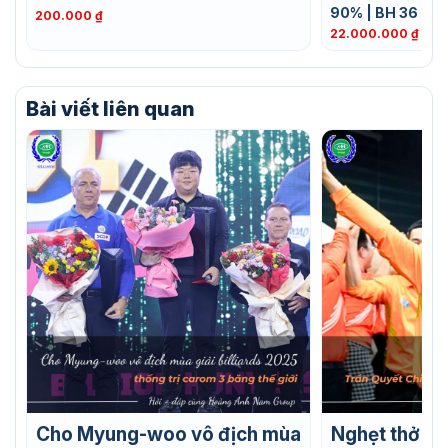
90% | BH 36 Th
200.000
₫
22.000.000
₫
Bài viết liên quan
Cho Myung-woo vô địch mùa
Nghẹt thở ph