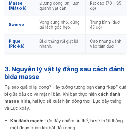
Masse
Đường cong lớn, lượn
Rất cao (70 – 85
(Mát-xê)
quanh vật cản.
độ)
Vòng cung nhỏ, dùng
Trung bình (dưới
Swerve
để lách góc hẹp.
45 độ)
Pique
Bi đi thẳng rồi giật lùi
Cao nhưng đánh
(Pic-kê)
nhanh.
vào tâm dưới
3. Nguyên lý vật lý đằng sau cách đánh
bida masse
Tại sao quả bi lại cong? Hãy tưởng tượng bạn đang “kẹp” quả
bi giữa đầu cơ và mặt nỉ bàn. Khi bạn thực hiện
cách đánh
masse bida
, hai lực sẽ xuất hiện đồng thời: Lực đẩy thẳng
và Lực xoáy.
Khi đánh mạnh:
Lực đẩy chiếm ưu thế, bi sẽ trượt thẳng
một đoạn trước khi bắt đầu cong.