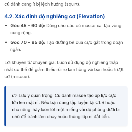
cú đánh càng ít bị lệch hướng (squirt).
4.2. Xác định độ nghiêng cơ (Elevation)
Góc 45 – 60 độ:
Dùng cho các cú masse xa, tạo vòng
cung rộng.
Góc 70 – 85 độ:
Tạo đường bẻ cua cực gắt trong đoạn
ngắn.
Lời khuyên từ chuyên gia: Luôn sử dụng độ nghiêng thấp
nhất có thể để giảm thiểu rủi ro làm hỏng vải bàn hoặc trượt
cơ (miscue).
👉 Lưu ý quan trọng: Cú đánh masse tạo áp lực cực
lớn lên mặt nỉ. Nếu bạn đang tập luyện tại CLB hoặc
nhà riêng, hãy luôn lót một miếng vải dự phòng dưới bi
chủ để tránh làm cháy hoặc thủng lớp nỉ đắt tiền.