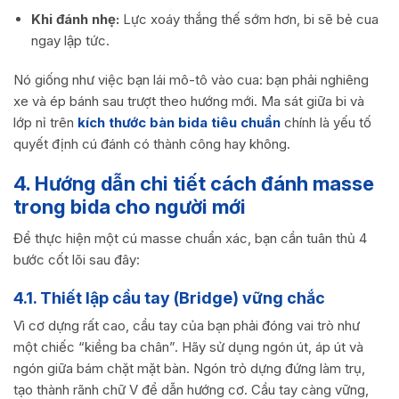
Khi đánh nhẹ:
Lực xoáy thắng thế sớm hơn, bi sẽ bẻ cua
ngay lập tức.
Nó giống như việc bạn lái mô-tô vào cua: bạn phải nghiêng
xe và ép bánh sau trượt theo hướng mới. Ma sát giữa bi và
lớp nỉ trên
kích thước bàn bida tiêu chuẩn
chính là yếu tố
quyết định cú đánh có thành công hay không.
4. Hướng dẫn chi tiết cách đánh masse
trong bida cho người mới
Để thực hiện một cú masse chuẩn xác, bạn cần tuân thủ 4
bước cốt lõi sau đây:
4.1. Thiết lập cầu tay (Bridge) vững chắc
Vì cơ dựng rất cao, cầu tay của bạn phải đóng vai trò như
một chiếc “kiềng ba chân”. Hãy sử dụng ngón út, áp út và
ngón giữa bám chặt mặt bàn. Ngón trỏ dựng đứng làm trụ,
tạo thành rãnh chữ V để dẫn hướng cơ. Cầu tay càng vững,