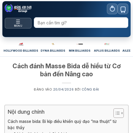
Bỏ
qua
nội
☰
dung
MENU
HOLLYWOOD BILLIARDS
DYNA BILLIARDS
MIN BILLIARDS
APLUS BILLIARDS
AILEEX
Cách đánh Masse Bida dễ hiểu từ Cơ
bản đến Nâng cao
ĐĂNG VÀO
20/04/2026
BỞI
CÔNG ĐÀI
Nội dung chính
Cách masse bida: Bí kíp điều khiển quỹ đạo “ma thuật” từ
bậc thầy