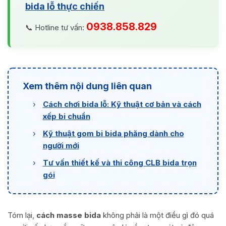
bida lỗ thực chiến
0938.858.829
📞 Hotline tư vấn:
Xem thêm nội dung liên quan
›
Cách chơi bida lỗ: Kỹ thuật cơ bản và cách
xếp bi chuẩn
›
Kỹ thuật gom bi bida phăng dành cho
người mới
›
Tư vấn thiết kế và thi công CLB bida trọn
gói
Tóm lại,
cách masse bida
không phải là một điều gì đó quá