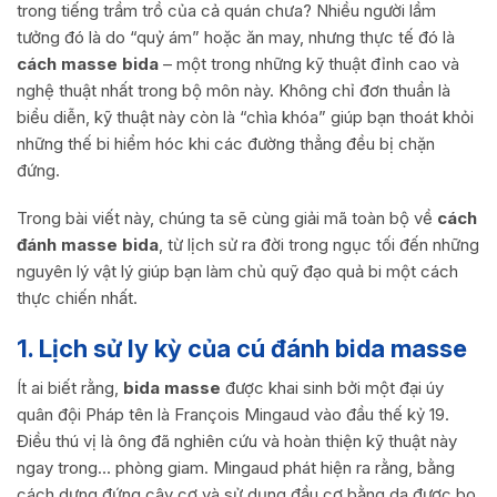
trong tiếng trầm trồ của cả quán chưa? Nhiều người lầm
tưởng đó là do “quỷ ám” hoặc ăn may, nhưng thực tế đó là
cách masse bida
– một trong những kỹ thuật đỉnh cao và
nghệ thuật nhất trong bộ môn này. Không chỉ đơn thuần là
biểu diễn, kỹ thuật này còn là “chìa khóa” giúp bạn thoát khỏi
những thế bi hiểm hóc khi các đường thẳng đều bị chặn
đứng.
Trong bài viết này, chúng ta sẽ cùng giải mã toàn bộ về
cách
đánh masse bida
, từ lịch sử ra đời trong ngục tối đến những
nguyên lý vật lý giúp bạn làm chủ quỹ đạo quả bi một cách
thực chiến nhất.
1. Lịch sử ly kỳ của cú đánh bida masse
Ít ai biết rằng,
bida masse
được khai sinh bởi một đại úy
quân đội Pháp tên là François Mingaud vào đầu thế kỷ 19.
Điều thú vị là ông đã nghiên cứu và hoàn thiện kỹ thuật này
ngay trong… phòng giam. Mingaud phát hiện ra rằng, bằng
cách dựng đứng cây cơ và sử dụng đầu cơ bằng da được bo