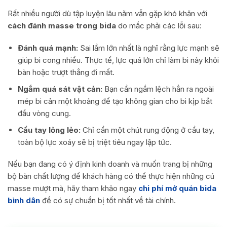
Rất nhiều người dù tập luyện lâu năm vẫn gặp khó khăn với
cách đánh masse trong bida
do mắc phải các lỗi sau:
Đánh quá mạnh:
Sai lầm lớn nhất là nghĩ rằng lực mạnh sẽ
giúp bi cong nhiều. Thực tế, lực quá lớn chỉ làm bi nảy khỏi
bàn hoặc trượt thẳng đi mất.
Ngắm quá sát vật cản:
Bạn cần ngắm lệch hẳn ra ngoài
mép bi cản một khoảng để tạo không gian cho bi kịp bắt
đầu vòng cung.
Cầu tay lỏng lẻo:
Chỉ cần một chút rung động ở cầu tay,
toàn bộ lực xoáy sẽ bị triệt tiêu ngay lập tức.
Nếu bạn đang có ý định kinh doanh và muốn trang bị những
bộ bàn chất lượng để khách hàng có thể thực hiện những cú
masse mượt mà, hãy tham khảo ngay
chi phí mở quán bida
bình dân
để có sự chuẩn bị tốt nhất về tài chính.