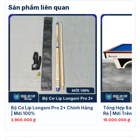
Sản phẩm liên quan
Bộ Cơ Líp Longoni Pro 2+ Chính Hãng
Tổng Hợp Bàn Bi
| Mới 100%
Rẻ | Mới Trên 9
3.900.000
₫
15.000.000
₫
–
29