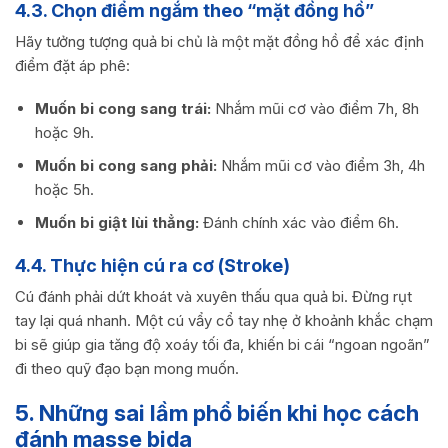
4.3. Chọn điểm ngắm theo “mặt đồng hồ”
Hãy tưởng tượng quả bi chủ là một mặt đồng hồ để xác định
điểm đặt áp phê:
Muốn bi cong sang trái:
Nhắm mũi cơ vào điểm 7h, 8h
hoặc 9h.
Muốn bi cong sang phải:
Nhắm mũi cơ vào điểm 3h, 4h
hoặc 5h.
Muốn bi giật lùi thẳng:
Đánh chính xác vào điểm 6h.
4.4. Thực hiện cú ra cơ (Stroke)
Cú đánh phải dứt khoát và xuyên thấu qua quả bi. Đừng rụt
tay lại quá nhanh. Một cú vẩy cổ tay nhẹ ở khoảnh khắc chạm
bi sẽ giúp gia tăng độ xoáy tối đa, khiến bi cái “ngoan ngoãn”
đi theo quỹ đạo bạn mong muốn.
5. Những sai lầm phổ biến khi học cách
đánh masse bida