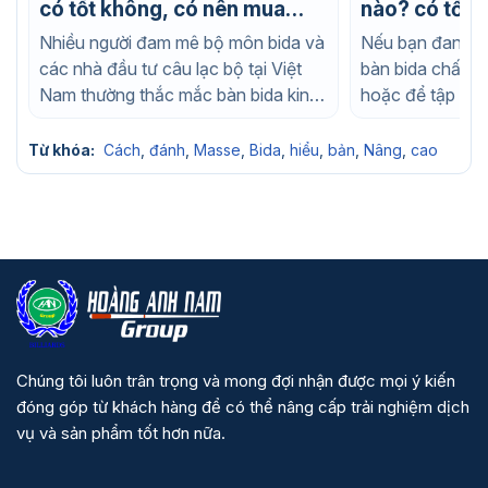
có tốt không, có nên mua
nào? có tốt 
không?
mua không?
Nhiều người đam mê bộ môn bida và
Nếu bạn đang t
các nhà đầu tư câu lạc bộ tại Việt
bàn bida chất l
Nam thường thắc mắc bàn bida king
hoặc để tập luy
của...
nhà, chắc chắn..
Từ khóa:
Cách
,
đánh
,
Masse
,
Bida
,
hiểu
,
bản
,
Nâng
,
cao
Chúng tôi luôn trân trọng và mong đợi nhận được mọi ý kiến
đóng góp từ khách hàng để có thể nâng cấp trải nghiệm dịch
vụ và sản phẩm tốt hơn nữa.