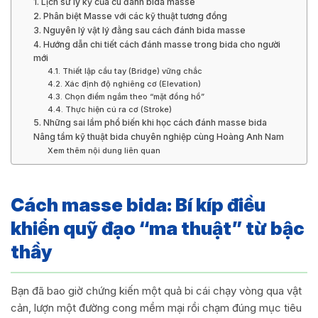
1. Lịch sử ly kỳ của cú đánh bida masse
2. Phân biệt Masse với các kỹ thuật tương đồng
3. Nguyên lý vật lý đằng sau cách đánh bida masse
4. Hướng dẫn chi tiết cách đánh masse trong bida cho người
mới
4.1. Thiết lập cầu tay (Bridge) vững chắc
4.2. Xác định độ nghiêng cơ (Elevation)
4.3. Chọn điểm ngắm theo “mặt đồng hồ”
4.4. Thực hiện cú ra cơ (Stroke)
5. Những sai lầm phổ biến khi học cách đánh masse bida
Nâng tầm kỹ thuật bida chuyên nghiệp cùng Hoàng Anh Nam
Xem thêm nội dung liên quan
Cách masse bida: Bí kíp điều
khiển quỹ đạo “ma thuật” từ bậc
thầy
Bạn đã bao giờ chứng kiến một quả bi cái chạy vòng qua vật
cản, lượn một đường cong mềm mại rồi chạm đúng mục tiêu