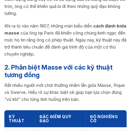
tròn, ông có thể khiến quả bi đi theo những quỹ đạo không
tưởng.
Khi ra tù vào năm 1807, những màn biểu diễn
cách đánh bida
masse
của ông tại Paris đã khiến công chúng kinh ngạc đến
mức họ tin rằng ông có phép thuật. Ngày nay, kỹ thuật này đã
trở thành tiêu chuẩn để đánh giá trình độ của một cơ thủ
chuyên nghiệp.
2. Phân biệt Masse với các kỹ thuật
tương đồng
Rất nhiều người mới chơi thường nhầm lẫn giữa Masse, Pique
và Swerve. Hiểu rõ sự khác biệt sẽ giúp bạn lựa chọn đúng
“vũ khí” cho từng tình huống trên bàn.
KỸ
ĐẶC ĐIỂM QUỸ
ĐỘ NGHIÊNG
THUẬT
ĐẠO
CƠ