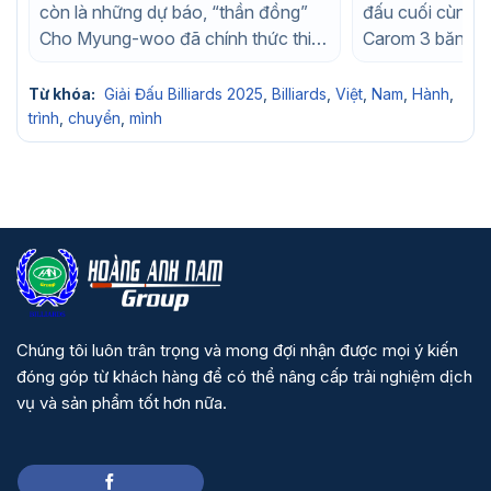
còn là những dự báo, “thần đồng”
đấu cuối cùng củ
Cho Myung-woo đã chính thức thiết
Carom 3 băng 
lập một đế chế mới. Với...
2025 đã khép lại
Từ khóa:
Giải Đấu Billiards 2025
,
Billiards
,
Việt
,
Nam
,
Hành
,
trình
,
chuyển
,
mình
Chúng tôi luôn trân trọng và mong đợi nhận được mọi ý kiến
đóng góp từ khách hàng để có thể nâng cấp trải nghiệm dịch
vụ và sản phẩm tốt hơn nữa.