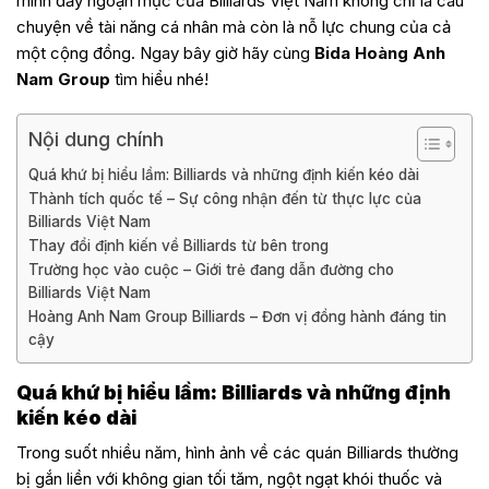
mình đầy ngoạn mục của Billiards Việt Nam không chỉ là câu
chuyện về tài năng cá nhân mà còn là nỗ lực chung của cả
một cộng đồng. Ngay bây giờ hãy cùng
Bida Hoàng Anh
Nam Group
tìm hiểu nhé!
Nội dung chính
Quá khứ bị hiểu lầm: Billiards và những định kiến kéo dài
Thành tích quốc tế – Sự công nhận đến từ thực lực của
Billiards Việt Nam
Thay đổi định kiến về Billiards từ bên trong
Trường học vào cuộc – Giới trẻ đang dẫn đường cho
Billiards Việt Nam
Hoàng Anh Nam Group Billiards – Đơn vị đồng hành đáng tin
cậy
Quá khứ bị hiểu lầm: Billiards và những định
kiến kéo dài
Trong suốt nhiều năm, hình ảnh về các quán Billiards thường
bị gắn liền với không gian tối tăm, ngột ngạt khói thuốc và