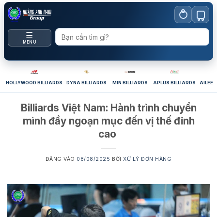
Bỏ
qua
nội
☰
dung
MENU
HOLLYWOOD BILLIARDS
DYNA BILLIARDS
MIN BILLIARDS
APLUS BILLIARDS
AILEEX
Billiards Việt Nam: Hành trình chuyển
mình đầy ngoạn mục đến vị thế đỉnh
cao
ĐĂNG VÀO
08/08/2025
BỞI
XỬ LÝ ĐƠN HÀNG