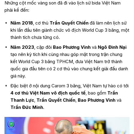
Những cột mốc vàng son đã đi vào lịch sử bida Việt Nam
phải kể đến:
Năm 2018
, cơ thủ
Trần Quyết Chiến
đã làm nên lịch sử
khi lần đầu tiên giành chức vô địch World Cup 3 băng, một
thành tích chưa từng có.
Năm 2023
, cặp đôi
Bao Phương Vinh
và
Ngô Đình Nại
tạo nên kỳ tích khi cùng nhau góp mặt trong trận chung
kết World Cup 3 băng TPHCM, đưa Việt Nam trở thành
quốc gia đầu tiên có 2 cơ thủ vào chung kết giải đấu danh
giá này.
Đặc biệt ở nội dung Carom 3 băng, Việt Nam tự hào có tới
4 cơ thủ Việt Nam vô địch quốc tế
, bao gồm
Trần
Thanh Lực
,
Trần Quyết Chiến
,
Bao Phương Vinh
và
Trần Đức Minh
.