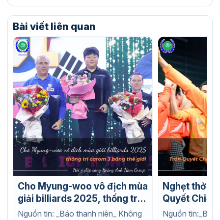
72.00
Bài viết liên quan
Cho Myung-woo vô địch mùa
Nghẹt thở ph
giải billiards 2025, thống trị
Quyết Chiến 
carom 3 băng thế giới
billiards đồn
Nguồn tin: _Báo thanh niên_ Không
Nguồn tin:_Báo t