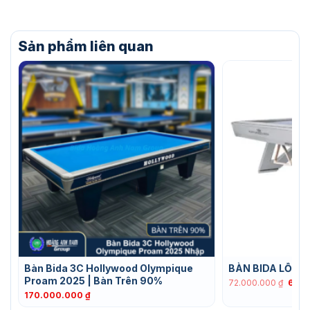
Sản phẩm liên quan
Bàn Bida 3C Hollywood Olympique
BÀN BIDA LỖ N
Proam 2025 | Bàn Trên 90%
Giá
72.000.000
₫
69.
gốc
170.000.000
₫
là: