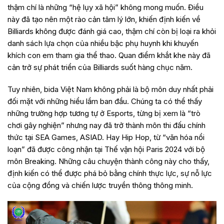
thậm chí là những “hệ lụy xã hội” không mong muốn. Điều
này đã tạo nên một rào cản tâm lý lớn, khiến định kiến về
Billiards không được đánh giá cao, thậm chí còn bị loại ra khỏi
danh sách lựa chọn của nhiều bậc phụ huynh khi khuyến
khích con em tham gia thể thao. Quan điểm khắt khe này đã
cản trở sự phát triển của Billiards suốt hàng chục năm.
Tuy nhiên, bida Việt Nam không phải là bộ môn duy nhất phải
đối mặt với những hiểu lầm ban đầu. Chúng ta có thể thấy
những trường hợp tương tự ở Esports, từng bị xem là “trò
chơi gây nghiện” nhưng nay đã trở thành môn thi đấu chính
thức tại SEA Games, ASIAD. Hay Hip Hop, từ “văn hóa nổi
loạn” đã được công nhận tại Thế vận hội Paris 2024 với bộ
môn Breaking. Những câu chuyện thành công này cho thấy,
định kiến có thể được phá bỏ bằng chính thực lực, sự nỗ lực
của cộng đồng và chiến lược truyền thông thông minh.