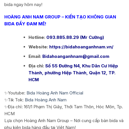
bida ngay hôm nay!
HOÀNG ANH NAM GROUP – KIẾN TẠO KHÔNG GIAN
BIDA ĐẦY ĐAM MÊ!
Hotline:
093.885.88.29 (Mr Cường)
Website:
https://bidahoanganhnam.vn/
Email:
Bidahoanganhnam@gmail.com
Địa chỉ:
Số 55 Đường N4, Khu Dân Cư Hiệp
Thành, phường Hiệp Thành, Quận 12, TP.
HCM
✨Youtube:
Bida Hoàng Anh Nam Official
✨Tik Tok:
Bida Hoàng Anh Nam
✨Địa chỉ: 161/1 Phạm Thị Giây, Thới Tam Thôn, Hóc Môn, Tp.
HCM
Lựa chọn Hoàng Anh Nam Group – Nơi cung cấp bàn bida và
phụ kiện bida hàng đầu tại Việt Nam!