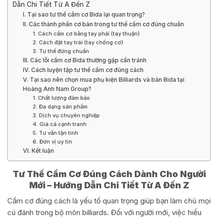
Dẫn Chi Tiết Từ A Đến Z
I. Tại sao tư thế cầm cơ Bida lại quan trọng?
II. Các thành phần cơ bản trong tư thế cầm cơ đúng chuẩn
1. Cách cầm cơ bằng tay phải (tay thuận)
2. Cách đặt tay trái (tay chống cơ)
3. Tư thế đứng chuẩn
III. Các lỗi cầm cơ Bida thường gặp cần tránh
IV. Cách luyện tập tư thế cầm cơ đúng cách
V. Tại sao nên chọn mua phụ kiện Billiards và bàn Bida tại
Hoàng Anh Nam Group?
1. Chất lượng đảm bảo
2. Đa dạng sản phẩm
3. Dịch vụ chuyên nghiệp
4. Giá cả cạnh tranh
5. Tư vấn tận tình
6. Đơn vị uy tín
VI. Kết luận
Tư Thế Cầm Cơ Đúng Cách Dành Cho Người
Mới – Hướng Dẫn Chi Tiết Từ A Đến Z
Cầm cơ đúng cách là yếu tố quan trọng giúp bạn làm chủ mọi
cú đánh trong bộ môn billiards. Đối với người mới, việc hiểu