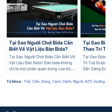
Tại Sao Người Chơi Bida Cần
Tại Sao Bida
Biết Về Vật Liệu Bàn Bida?
Thao Trí Tuệ
Thích? Bạn Đã Sẵn Sàng Để
Tại Sao Người Chơi Bida Cần Biết Về
Tại Sao Bida L
Trở Thành C
Vật Liệu Bàn Bida? Bàn bida không
Trí Tuệ Được Y
Nghiệp?
chỉ là một phần quan trọng của trò
Sẵn Sàng Để Tr
chơi mà...
Chuyên Nghiệp? 
Từ khóa:
Thế
,
Cầm
,
Đúng
,
Cách
,
Dành
,
Người
,
8211
,
Hướng