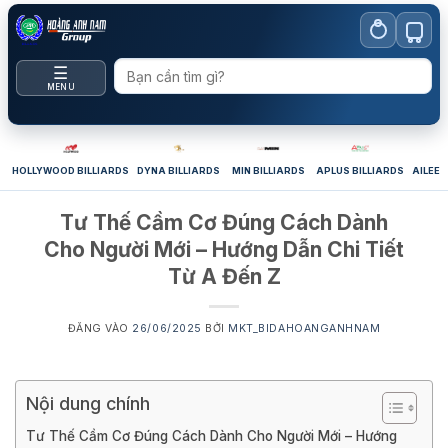
Bỏ
qua
nội
☰
dung
MENU
HOLLYWOOD BILLIARDS
DYNA BILLIARDS
MIN BILLIARDS
APLUS BILLIARDS
AILEEX
Tư Thế Cầm Cơ Đúng Cách Dành
Cho Người Mới – Hướng Dẫn Chi Tiết
Từ A Đến Z
ĐĂNG VÀO
26/06/2025
BỞI
MKT_BIDAHOANGANHNAM
Nội dung chính
Tư Thế Cầm Cơ Đúng Cách Dành Cho Người Mới – Hướng