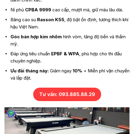
Nỉ phủ
CPBA 9999
cao cấp, mượt mà, giữ màu lâu dài.
Băng cao su
Rasson K55
, độ bật ổn định, tương thích khí
hậu Việt Nam.
Góc bàn hợp kim nhôm
hình vòm, tăng độ bền và thẩm
mỹ.
Đáp ứng tiêu chuẩn
EPBF & WPA
, phù hợp cho thi đấu
chuyên nghiệp.
Ưu đãi tháng này:
Giảm ngay
10%
+ Miễn phí vận chuyển
và lắp đặt.
Tư vấn: 093.885.88.29