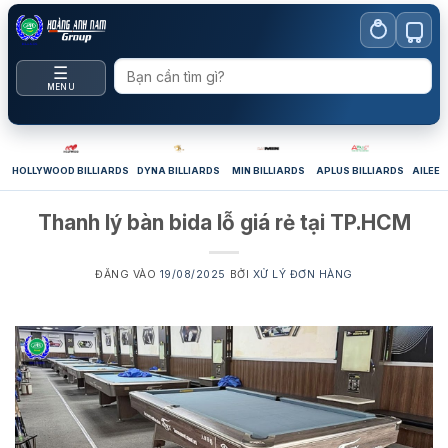
Bỏ
qua
nội
☰
dung
MENU
HOLLYWOOD BILLIARDS
DYNA BILLIARDS
MIN BILLIARDS
APLUS BILLIARDS
AILEEX
Thanh lý bàn bida lỗ giá rẻ tại TP.HCM
ĐĂNG VÀO
19/08/2025
BỞI
XỬ LÝ ĐƠN HÀNG