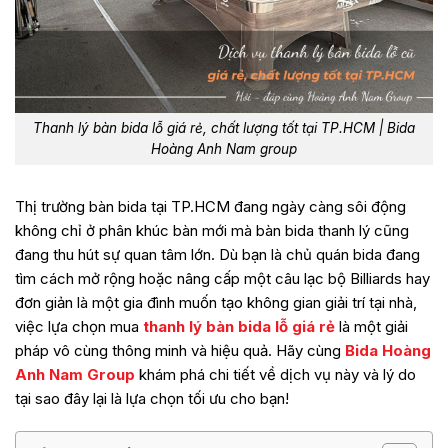
Thanh lý bàn bida lỗ giá rẻ, chất lượng tốt tại TP.HCM | Bida
Hoàng Anh Nam group
Thị trường bàn bida tại TP.HCM đang ngày càng sôi động
không chỉ ở phân khúc bàn mới mà bàn bida thanh lý cũng
đang thu hút sự quan tâm lớn. Dù bạn là chủ quán bida đang
tìm cách mở rộng hoặc nâng cấp một câu lạc bộ Billiards hay
đơn giản là một gia đình muốn tạo không gian giải trí tại nhà,
việc lựa chọn mua
thanh lý bàn bida lỗ giá rẻ
là một giải
pháp vô cùng thông minh và hiệu quả. Hãy cùng
Bida Hoàng
Anh Nam Group
khám phá chi tiết về dịch vụ này và lý do
tại sao đây lại là lựa chọn tối ưu cho bạn!