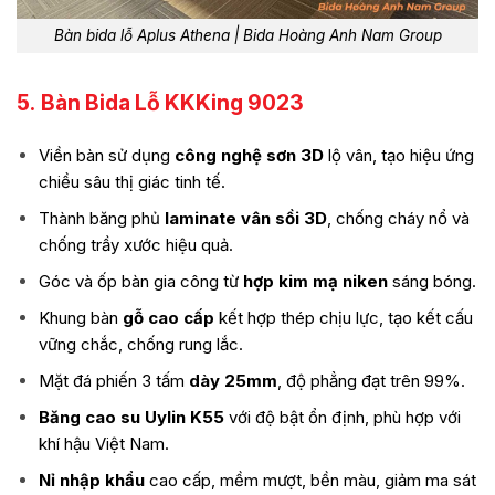
Bàn bida lỗ Aplus Athena | Bida Hoàng Anh Nam Group
5.
Bàn Bida Lỗ KKKing 9023
Viền bàn sử dụng
công nghệ sơn 3D
lộ vân, tạo hiệu ứng
chiều sâu thị giác tinh tế.
Thành băng phủ
laminate vân sồi 3D
, chống cháy nổ và
chống trầy xước hiệu quả.
Góc và ốp bàn gia công từ
hợp kim mạ niken
sáng bóng.
Khung bàn
gỗ cao cấp
kết hợp thép chịu lực, tạo kết cấu
vững chắc, chống rung lắc.
Mặt đá phiến 3 tấm
dày 25mm
, độ phẳng đạt trên 99%.
Băng cao su Uylin K55
với độ bật ổn định, phù hợp với
khí hậu Việt Nam.
Nỉ nhập khẩu
cao cấp, mềm mượt, bền màu, giảm ma sát