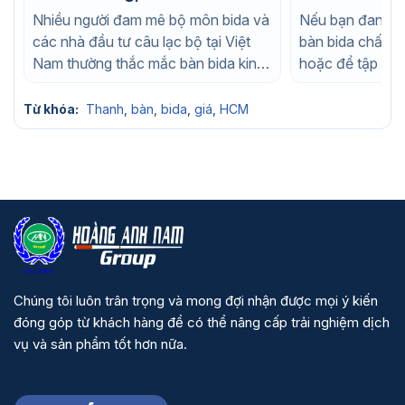
không?
mua không?
Nhiều người đam mê bộ môn bida và
Nếu bạn đang t
các nhà đầu tư câu lạc bộ tại Việt
bàn bida chất l
Nam thường thắc mắc bàn bida king
hoặc để tập luy
của...
nhà, chắc chắn..
Từ khóa:
Thanh
,
bàn
,
bida
,
giá
,
HCM
Chúng tôi luôn trân trọng và mong đợi nhận được mọi ý kiến
đóng góp từ khách hàng để có thể nâng cấp trải nghiệm dịch
vụ và sản phẩm tốt hơn nữa.