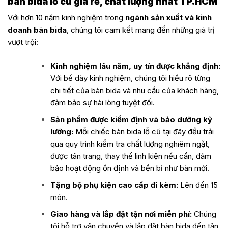
bàn bida lỗ cũ giá rẻ, chất lượng nhất TP.HCM
Với hơn 10 năm kinh nghiệm trong
ngành sản xuất và kinh
doanh bàn bida
, chúng tôi cam kết mang đến những giá trị
vượt trội:
Kinh nghiệm lâu năm, uy tín được khẳng định:
Với bề dày kinh nghiệm, chúng tôi hiểu rõ từng
chi tiết của bàn bida và nhu cầu của khách hàng,
đảm bảo sự hài lòng tuyệt đối.
Sản phẩm được kiểm định và bảo dưỡng kỹ
lưỡng:
Mỗi chiếc bàn bida lỗ cũ tại đây đều trải
qua quy trình kiểm tra chất lượng nghiêm ngặt,
được tân trang, thay thế linh kiện nếu cần, đảm
bảo hoạt động ổn định và bền bỉ như bàn mới.
Tặng bộ phụ kiện cao cấp đi kèm:
Lên đến 15
món.
Giao hàng và lắp đặt tận nơi miễn phí:
Chúng
tôi hỗ trợ vận chuyển và lắp đặt bàn bida đến tận