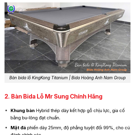
Bàn bida lỗ KingKong Titanium | Bida Hoàng Anh Nam Group
2.
Bàn Bida Lỗ Mr Sung Chính Hãng
Khung bàn
Hybrid thép dày kết hợp gỗ chịu lực, gia cố
bằng bu-lông đạt chuẩn.
Mặt đá
phiến dày 25mm, độ phẳng tuyệt đối 99%, cho cú
đánh chính xác.