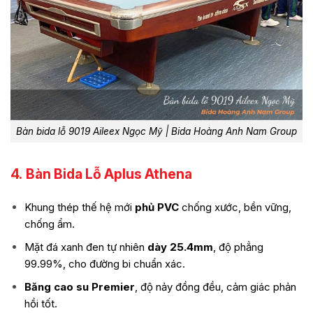
Bàn bida lỗ 9019 Aileex Ngọc Mỹ | Bida Hoàng Anh Nam Group
4.
Bàn Bida Lỗ Aplus Athena
Khung thép thế hệ mới
phủ PVC
chống xước, bền vững,
chống ẩm.
Mặt đá xanh đen tự nhiên
dày 25.4mm
, độ phẳng
99.99%, cho đường bi chuẩn xác.
Băng cao su Premier
, độ nảy đồng đều, cảm giác phản
hồi tốt.