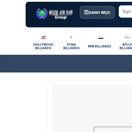
Bỏ
qua
☰
DANH MỤC
nội
dung
HOLLYWOOD
DYNA
APLU
MIN BILLIARDS
BILLIARDS
BILLIARDS
BILLIA