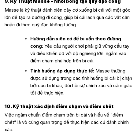
9. Kỹ Thuật Masse – Nhồi bóng tạo quỹ đạo cong
Masse là kỹ thuật đánh xiên cây cơ xuống bi cái với một góc
lớn để tạo ra đường đi cong, giúp bi cái lách qua các vật cản
hoặc đi theo quỹ đạo không tưởng.
Hướng dẫn xiên cơ để bi uốn theo đường
cong:
Yêu cầu người chơi phải giữ vững cầu tay
và điều khiển cơ với độ nghiêng lớn, ngắm vào
điểm chạm phù hợp trên bi cái.
Tình huống áp dụng thực tế:
Masse thường
được sử dụng trong các tình huống bi cái bị chặn
bởi các bi khác, đòi hỏi sự chính xác và cảm giác
tốt để thực hiện.
10. Kỹ thuật xác định điểm chạm và điểm chết
Việc ngắm chuẩn điểm chạm trên bi cái và hiểu về “điểm
chết” là vô cùng quan trọng để thực hiện các cú đánh chính
xác.