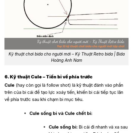
Kỹ thuật chơi bida cho người mới – Kỹ Thuật Retro bida | Bida
Hoàng Anh Nam
6. Kỹ thuật Cule – Tiến bi về phía trước
Cule
(hay còn gọi là follow shot) là kỹ thuật đánh vào phần
trên của bi cái để tạo lực xoáy tiến, khiến bi cái tiếp tục lăn
về phía trước sau khi chạm bi mục tiêu.
Cule sống bi và Cule chết bi:
Cule sống bi:
Bi cái đi nhanh và xa sau