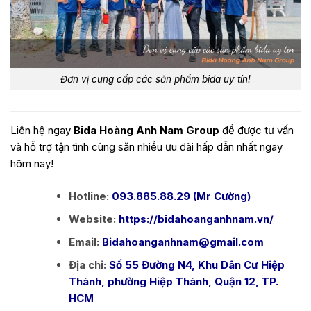
Đơn vị cung cấp các sản phẩm bida uy tín!
Liên hệ ngay
Bida Hoàng Anh Nam Group
để được tư vấn
và hỗ trợ tận tình cùng săn nhiều ưu đãi hấp dẫn nhất ngay
hôm nay!
Hotline:
093.885.88.29 (Mr Cường)
Website:
https://bidahoanganhnam.vn/
Email:
Bidahoanganhnam@gmail.com
Địa chỉ:
Số 55 Đường N4, Khu Dân Cư Hiệp
Thành, phường Hiệp Thành, Quận 12, TP.
HCM