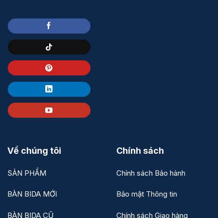
Về chúng tôi
Chính sách
SẢN PHẨM
Chính sách Bảo hành
BÀN BIDA MỚI
Bảo mật Thông tin
BÀN BIDA CŨ
Chính sách Giao hàng