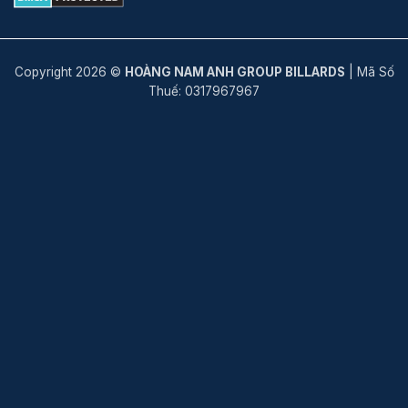
Copyright 2026 ©
HOÀNG NAM ANH GROUP BILLARDS
| Mã Số
Thuế: 0317967967