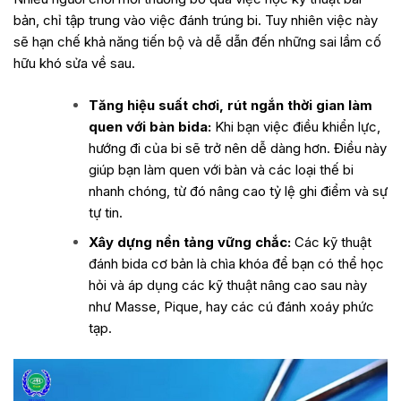
bản, chỉ tập trung vào việc đánh trúng bi. Tuy nhiên việc này
sẽ hạn chế khả năng tiến bộ và dễ dẫn đến những sai lầm cố
hữu khó sửa về sau.
Tăng hiệu suất chơi, rút ngắn thời gian làm
quen với bàn bida:
Khi bạn việc điều khiển lực,
hướng đi của bi sẽ trở nên dễ dàng hơn. Điều này
giúp bạn làm quen với bàn và các loại thế bi
nhanh chóng, từ đó nâng cao tỷ lệ ghi điểm và sự
tự tin.
Xây dựng nền tảng vững chắc:
Các kỹ thuật
đánh bida cơ bản là chìa khóa để bạn có thể học
hỏi và áp dụng các kỹ thuật nâng cao sau này
như Masse, Pique, hay các cú đánh xoáy phức
tạp.