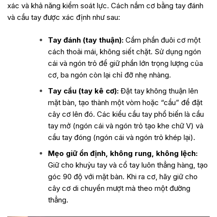
xác và khả năng kiểm soát lực. Cách nắm cơ bằng tay đánh
và cầu tay được xác định như sau:
Tay đánh (tay thuận):
Cầm phần đuôi cơ một
cách thoải mái, không siết chặt. Sử dụng ngón
cái và ngón trỏ để giữ phần lớn trọng lượng của
cơ, ba ngón còn lại chỉ đỡ nhẹ nhàng.
Tay cầu (tay kê cơ):
Đặt tay không thuận lên
mặt bàn, tạo thành một vòm hoặc “cầu” để đặt
cây cơ lên đó. Các kiểu cầu tay phổ biến là cầu
tay mở (ngón cái và ngón trỏ tạo khe chữ V) và
cầu tay đóng (ngón cái và ngón trỏ khép lại).
Mẹo giữ ổn định, không rung, không lệch:
Giữ cho khuỷu tay và cổ tay luôn thẳng hàng, tạo
góc 90 độ với mặt bàn. Khi ra cơ, hãy giữ cho
cây cơ di chuyển mượt mà theo một đường
thẳng.