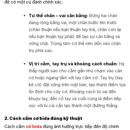
để có một cú đánh chính xác.
Tư thế chân – vai cân bằng:
Đứng hai chân
dang rộng bằng vai, một chân bước lên trước
(chân thuận nếu bạn thuận tay trái, chân còn lại
nếu bạn thuận tay phải) để tạo sự cân bằng và
vững chãi. Trọng tâm cơ thể nên dồn vào chân
trụ phía sau.
Vị trí cằm, tay trụ và khoảng cách chuẩn:
Hạ
thấp người sao cho cằm gần như chạm vào cán
cơ hoặc ngang tầm với tay cầm cơ. Tay trụ (tay
kê cơ) đặt vững trên mặt bàn, tạo thành điểm tựa
ổn định cho cây cơ. Khoảng cách từ vai đến
khuỷu tay, đến cổ tay và cuối cùng là điểm tiếp
xúc với bi cái cần tạo thành một đường thẳng.
2. Cách cầm cơ bida đúng kỹ thuật
Cách cầm
cơ bida
đúng ảnh hưởng trực tiếp đến độ chính