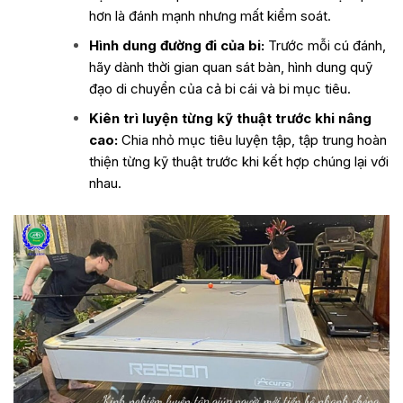
hơn là đánh mạnh nhưng mất kiểm soát.
Hình dung đường đi của bi:
Trước mỗi cú đánh,
hãy dành thời gian quan sát bàn, hình dung quỹ
đạo di chuyển của cả bi cái và bi mục tiêu.
Kiên trì luyện từng kỹ thuật trước khi nâng
cao:
Chia nhỏ mục tiêu luyện tập, tập trung hoàn
thiện từng kỹ thuật trước khi kết hợp chúng lại với
nhau.