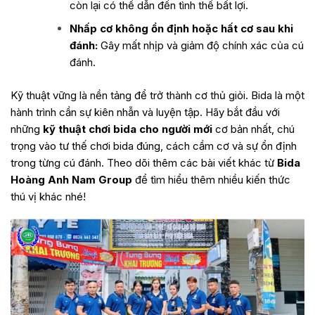
còn lại có thể dẫn đến tình thế bất lợi.
Nhấp cơ không ổn định hoặc hất cơ sau khi
đánh:
Gây mất nhịp và giảm độ chính xác của cú
đánh.
Kỹ thuật vững là nền tảng để trở thành cơ thủ giỏi. Bida là một
hành trình cần sự kiên nhẫn và luyện tập. Hãy bắt đầu với
những
kỹ thuật chơi bida cho người mới
cơ bản nhất, chú
trọng vào tư thế chơi bida đúng, cách cầm cơ và sự ổn định
trong từng cú đánh. Theo dõi thêm các bài viết khác từ
Bida
Hoàng Anh Nam Group
để tìm hiểu thêm nhiều kiến thức
thú vị khác nhé!