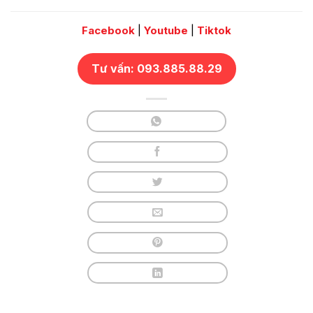
Facebook
|
Youtube
|
Tiktok
Tư vấn: 093.885.88.29