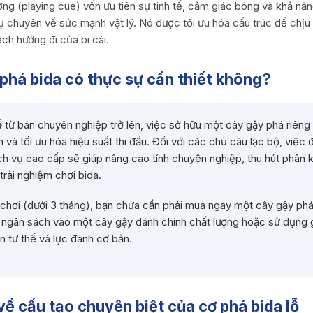
ng (playing cue) vốn ưu tiên sự tinh tế, cảm giác bóng và khả nă
 chuyên về sức mạnh vật lý. Nó được tối ưu hóa cấu trúc để chịu
ch hướng đi của bi cái.
 phá bida có thực sự cần thiết không?
ỗ
từ bán chuyên nghiệp trở lên, việc sở hữu một cây gậy phá riêng b
n và tối ưu hóa hiệu suất thi đấu. Đối với các chủ câu lạc bộ, việ
h vụ cao cấp sẽ giúp nâng cao tính chuyên nghiệp, thu hút phân 
rải nghiệm chơi bida.
 chơi (dưới 3 tháng), bạn chưa cần phải mua ngay một cây gậy phá 
ng ngân sách vào một cây gậy đánh chính chất lượng hoặc sử dụng
n tư thế và lực đánh cơ bản.
ề cấu tạo chuyên biệt của cơ phá bida lỗ