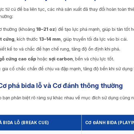
c từ cú đề ba liên tục, các nhà sản xuất đã thay đổi hoàn toàn th
thường:
ơ thường (khoảng
18–21 oz
) để tạo lực phá mạnh, giúp bi tản tốt h
t cứng
, kích thước
13–14 mm
, giúp truyền tối đa lực vào bi cái.
hiết kế to và chắc để hạn chế rung, tăng độ ổn định khi phá.
gỗ cứng cao cấp
hoặc
sợi carbon
, bền và chịu lực tốt.
gia cố chắc chắn để chịu va đập mạnh, tăng độ bền khi sử dụng l
 Cơ phá bida lỗ và Cơ đánh thông thường
p bạn phân biệt rõ ràng sự khác nhau về mục đích sử dụng cũng n
 BIDA LỖ (BREAK CUE)
CƠ ĐÁNH BIDA (PLAYI