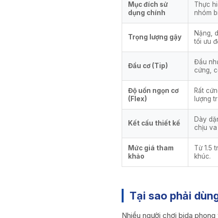
Mục đích sử
Thực hi
dụng chính
nhóm bi
Nặng, d
Trọng lượng gậy
tối ưu 
Đầu nhự
Đầu cơ (Tip)
cứng, c
Độ uốn ngọn cơ
Rất cứn
(Flex)
lượng tr
Dày dặn
Kết cấu thiết kế
chịu va
Mức giá tham
Từ 1.5 
khảo
khúc.
Tại sao phải dùn
Nhiều người chơi bida phong 