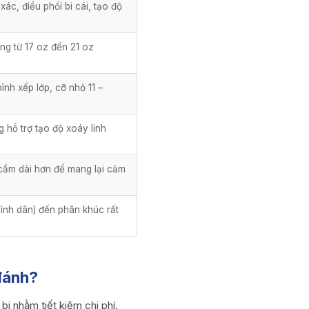
c, điều phối bi cái, tạo độ
g từ 17 oz đến 21 oz
nh xếp lớp, cỡ nhỏ 11 –
 hỗ trợ tạo độ xoáy linh
 cầm dài hơn để mang lại cảm
bình dân) đến phân khúc rất
 đánh?
i nhằm tiết kiệm chi phí.