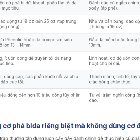
ện cú phá bi dứt khoát, phân tán tối đa
Đánh các cú ngắm chính xá
 mục tiêu.
xoáy (áp phê).
ao động từ 18 oz đến 25 oz (tập trung
Nhẹ và cân bằng, dao độn
động năng).
(thường là 19 oz).
a Phenolic hoặc da composite siêu
Đầu da mềm hoặc trung bì
ỡ lớn 13 – 14mm.
13mm.
g, ít uốn cong để truyền tối đa năng
Linh hoạt, có độ uốn cong
ực tiếp.
hoạt cho bi cái.
, cứng cáp, các phần khớp nối và phíp
Thanh mảnh, tinh tế, tay
 đập cực tốt.
giác bóng chân thực.
triệu đồng đến hơn 10 triệu đồng tùy phân
Từ vài trăm nghìn đồng (
cao.
g cơ phá bida riêng biệt mà không dùng cơ
trào thường tận dụng luôn cây gậy đánh chính để thực hiện cú phá b