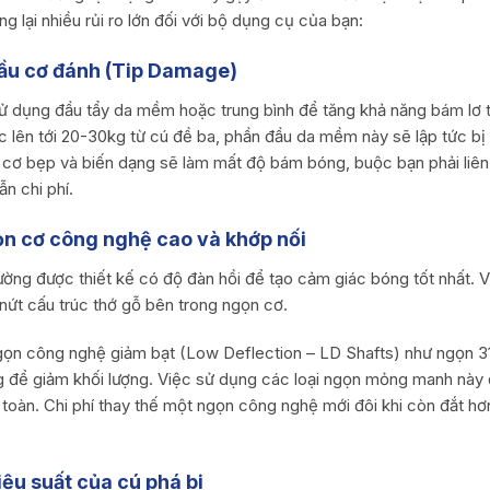
 lại nhiều rủi ro lớn đối với bộ dụng cụ của bạn:
đầu cơ đánh (Tip Damage)
 dụng đầu tẩy da mềm hoặc trung bình để tăng khả năng bám lơ tố
c lên tới 20-30kg từ cú đề ba, phần đầu da mềm này sẽ lập tức bị
cơ bẹp và biến dạng sẽ làm mất độ bám bóng, buộc bạn phải liên
ẫn chi phí.
ọn cơ công nghệ cao và khớp nối
ng được thiết kế có độ đàn hồi để tạo cảm giác bóng tốt nhất. Vi
 nứt cấu trúc thớ gỗ bên trong ngọn cơ.
ngọn công nghệ giảm bạt (Low Deflection – LD Shafts) như ngọn 3
g để giảm khối lượng. Việc sử dụng các loại ngọn mỏng manh này 
toàn. Chi phí thay thế một ngọn công nghệ mới đôi khi còn đắt hơ
ệu suất của cú phá bi