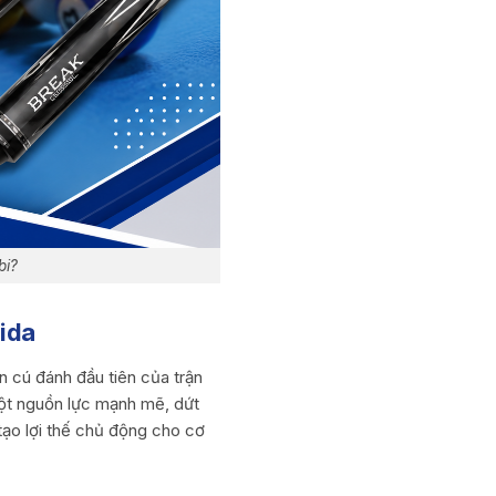
bi?
bida
n cú đánh đầu tiên của trận
 một nguồn lực mạnh mẽ, dứt
tạo lợi thế chủ động cho cơ