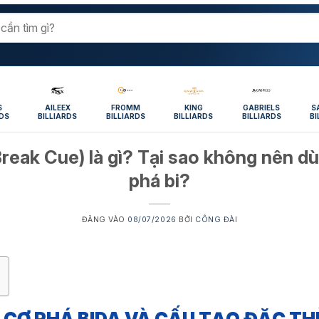
S
AILEEX
FROMM
KING
GABRIELS
S
RDS
BILLIARDS
BILLIARDS
BILLIARDS
BILLIARDS
BI
Break Cue) là gì? Tại sao không nên d
phá bi?
ĐĂNG VÀO
08/07/2026
BỞI
CÔNG ĐÀI
 CƠ PHÁ BIDA VÀ CẤU TẠO ĐẶC TH