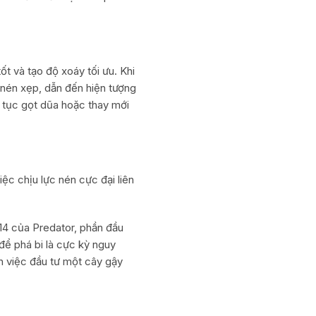
t và tạo độ xoáy tối ưu. Khi
 nén xẹp, dẫn đến hiện tượng
 tục gọt dũa hoặc thay mới
ệc chịu lực nén cực đại liên
14 của Predator, phần đầu
để phá bi là cực kỳ nguy
n việc đầu tư một cây gậy