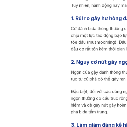
Tuy nhiên, hành động này mang
1. Rủi ro gây hư hỏng 
Cơ đánh bida thông thường sử
chịu một lực tác động bạo lự
tòe đầu (mushrooming). Đầu 
đầu cơ rất tốn kém thời gian l
2. Nguy cơ nứt gãy ng
Ngọn của gậy đánh thông thườ
tục từ cú phá có thể gây rạn
Đặc biệt, đối với các dòng 
ngọn thường có cấu trúc rỗn
hiểm và dễ gây nứt gãy hoàn 
phá bida tầm trung.
3. Làm giảm đáng kể hi