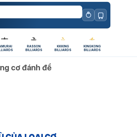
AMURAI
RASSON
KKKING
KINGKONG
LLIARDS
BILLIARDS
BILLIARDS
BILLIARDS
ùng cơ đánh để
Ù CỦA LOẠI CƠ