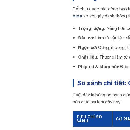
Để chịu được tác động bạo lự
bida
so với gậy đánh thông 
Trọng lượng:
Nặng hơn c
Đầu cơ:
Làm từ vật liệu
rấ
Ngọn cơ:
Cứng, ít cong, t
Chất liệu:
Thường làm từ
Phíp cơ & khớp nối:
Được 
So sánh chi tiết:
Dưới đây là bảng so sánh giú
bản giữa hai loại gậy này:
TIÊU CHÍ SO
CƠ PHÁ
SÁNH