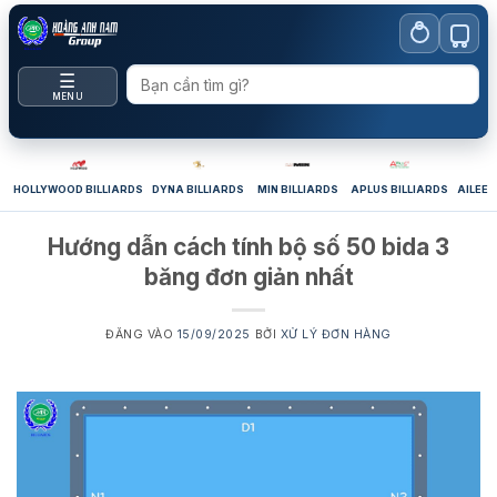
Bỏ
qua
nội
☰
dung
MENU
HOLLYWOOD BILLIARDS
DYNA BILLIARDS
MIN BILLIARDS
APLUS BILLIARDS
AILEEX
Hướng dẫn cách tính bộ số 50 bida 3
băng đơn giản nhất
ĐĂNG VÀO
15/09/2025
BỞI
XỬ LÝ ĐƠN HÀNG