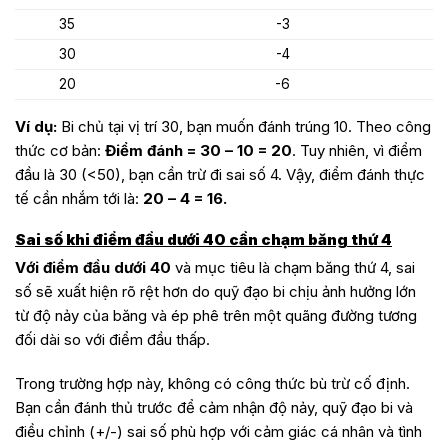
35
-3
30
-4
20
-6
Ví dụ:
Bi chủ tại vị trí 30, bạn muốn đánh trúng 10. Theo công
thức cơ bản:
Điểm đánh = 30 – 10 = 20
. Tuy nhiên, vì điểm
đầu là 30 (<50), bạn cần trừ đi sai số 4. Vậy, điểm đánh thực
tế cần nhắm tới là:
20 – 4 = 16.
Sai số khi điểm đầu dưới 40 cần chạm băng thứ 4
Với điểm đầu dưới 40
và mục tiêu là chạm băng thứ 4, sai
số sẽ xuất hiện rõ rệt hơn do quỹ đạo bi chịu ảnh hưởng lớn
từ độ nảy của băng và ép phê trên một quãng đường tương
đối dài so với điểm đầu thấp.
Trong trường hợp này, không có công thức bù trừ cố định.
Bạn cần đánh thủ trước để cảm nhận độ nảy, quỹ đạo bi và
điều chỉnh (+/-) sai số phù hợp với cảm giác cá nhân và tình