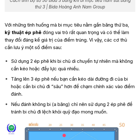
Cách tính bộ số 50 bida 3 băng khi bi mục tiêu nằm sát băng
thứ 3 | Bida Hoàng Anh Nam Group
Với những tình huống mà bi mục tiêu nằm gần băng thứ ba,
kỹ thuật ép phê
đóng vai trò rất quan trọng và có thể làm
thay đổi đáng kể giá trị của điểm trúng. Vì vậy, các cơ thủ
cần lưu ý một số điểm sau:
Sử dụng 2 ép phê khi bi chủ di chuyển tự nhiên mà không
cần kéo hoặc đẩy lực quá nhiều.
Tăng lên 3 ép phê nếu bạn cần kéo dài đường đi của bi
hoặc cần bi chủ đi “sâu” hơn để chạm chính xác vào điểm
đánh.
Nếu đánh không bi (a băng) chỉ nên sử dụng 2 ép phê để
tránh bi chủ đi lệch khỏi quỹ đạo mong muốn.