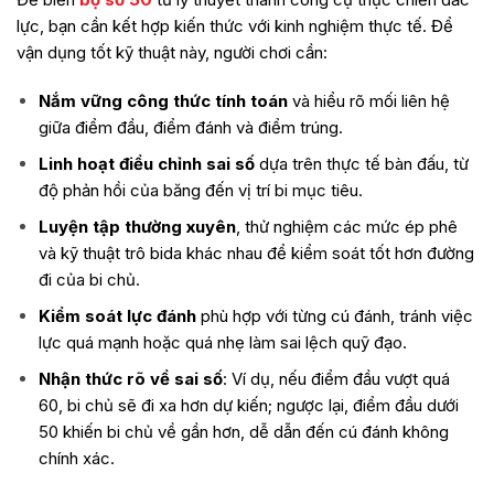
lực, bạn cần kết hợp kiến thức với kinh nghiệm thực tế. Để
vận dụng tốt kỹ thuật này, người chơi cần:
Nắm vững công thức tính toán
và hiểu rõ mối liên hệ
giữa điểm đầu, điểm đánh và điểm trúng.
Linh hoạt điều chỉnh sai số
dựa trên thực tế bàn đấu, từ
độ phản hồi của băng đến vị trí bi mục tiêu.
Luyện tập thường xuyên
, thử nghiệm các mức ép phê
và kỹ thuật trô bida khác nhau để kiểm soát tốt hơn đường
đi của bi chủ.
Kiểm soát lực đánh
phù hợp với từng cú đánh, tránh việc
lực quá mạnh hoặc quá nhẹ làm sai lệch quỹ đạo.
Nhận thức rõ về sai số
: Ví dụ, nếu điểm đầu vượt quá
60, bi chủ sẽ đi xa hơn dự kiến; ngược lại, điểm đầu dưới
50 khiến bi chủ về gần hơn, dễ dẫn đến cú đánh không
chính xác.