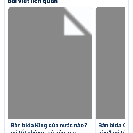
Bài viết liên quan
Bàn bida King của nước nào?
Bàn bida Gab
có tốt không, có nên mua
nào? có tốt 