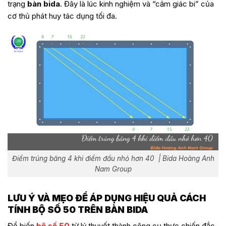
trạng
bàn bida
. Đây là lúc kinh nghiệm và “cảm giác bi” của
cơ thủ phát huy tác dụng tối đa.
Điểm trúng băng 4 khi điểm đầu nhỏ hơn 40 | Bida Hoàng Anh
Nam Group
LƯU Ý VÀ MẸO ĐỂ ÁP DỤNG HIỆU QUẢ CÁCH
TÍNH BỘ SỐ 50 TRÊN BÀN BIDA
Để biến
bộ số 50
từ lý thuyết thành công cụ thực chiến đắc