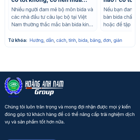
không?
mua không?
Nhiều người đam mê bộ môn bida và
Nếu bạn đang t
các nhà đầu tư câu lạc bộ tại Việt
bàn bida chất l
Nam thường thắc mắc bàn bida king
hoặc để tập luy
của...
nhà, chắc chắn..
Từ khóa:
Hướng
,
dẫn
,
cách
,
tính
,
bida
,
băng
,
đơn
,
giản
Chúng tôi luôn trân trọng và mong đợi nhận được mọi ý kiến
đóng góp từ khách hàng để có thể nâng cấp trải nghiệm dịch
vụ và sản phẩm tốt hơn nữa.