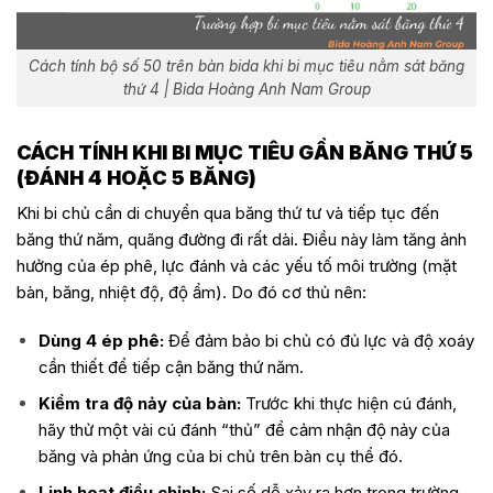
Cách tính bộ số 50 trên bàn bida khi bi mục tiêu nằm sát băng
thứ 4 | Bida Hoàng Anh Nam Group
CÁCH TÍNH KHI BI MỤC TIÊU GẦN BĂNG THỨ 5
(ĐÁNH 4 HOẶC 5 BĂNG)
Khi bi chủ cần di chuyển qua băng thứ tư và tiếp tục đến
băng thứ năm, quãng đường đi rất dài. Điều này làm tăng ảnh
hưởng của ép phê, lực đánh và các yếu tố môi trường (mặt
bàn, băng, nhiệt độ, độ ẩm). Do đó cơ thủ nên:
Dùng 4 ép phê:
Để đảm bảo bi chủ có đủ lực và độ xoáy
cần thiết để tiếp cận băng thứ năm.
Kiểm tra độ nảy của bàn:
Trước khi thực hiện cú đánh,
hãy thử một vài cú đánh “thủ” để cảm nhận độ nảy của
băng và phản ứng của bi chủ trên bàn cụ thể đó.
Linh hoạt điều chỉnh:
Sai số dễ xảy ra hơn trong trường