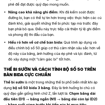
phê để đạt được quỹ đạo mong muốn.
Nâng cao khả năng ghi điểm:
Khi đã kiểm soát được
đường bi, bạn có thể tự tin hơn trong việc thực hiện các cú
đánh khó, giải quyết những thế bi phức tạp mà trước đây
bạn phải bỏ qua. Điều này trực tiếp cải thiện tỷ lệ ghi điểm
và phong độ thi đấu của bạn.
Hiểu rõ hơn về cơ chế bàn bida:
Quá trình áp dụng và
điều chỉnh bộ số 50 giúp cơ thủ cảm nhận sâu sắc hơn về
độ nảy của băng, ảnh hưởng của ép phê và lực đánh, từ
đó xây dựng một “cảm giác bi” tốt hơn.
THẾ BI SƯỜN VÀ CÁCH TÍNH BỘ SỐ 50 TRÊN
BÀN BIDA CỰC CHUẨN
Thế bi sườn
là một trong những thế bi phổ biến nhất khi áp
dụng
bộ số 50 bida 3 băng
. Đây là tình huống bi chủ có
quỹ đạo gần giống hình chữ Z, lần lượt là:
Chạm băng dài
đầu tiên (D1)
→
băng ngắn (N1)
→
băng dài còn lại (D2)
→
băng cuối cùng trước khi tiếp xúc bi mục tiêu
.